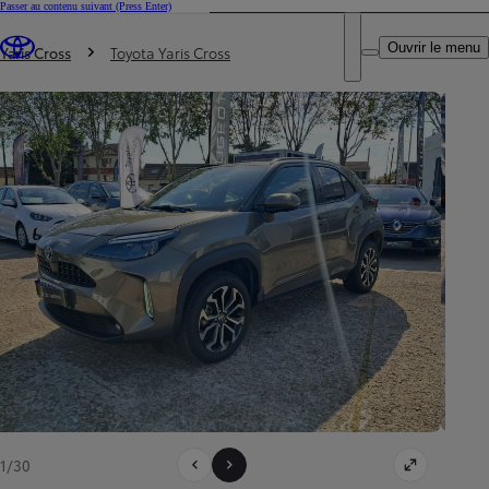
Passer au contenu suivant
(Press Enter)
DEALER NAME
Vous êtes ici
:
Ouvrir le menu
Trouvez un partenaire Toyota
Yaris Cross
Toyota Yaris Cross
1/30