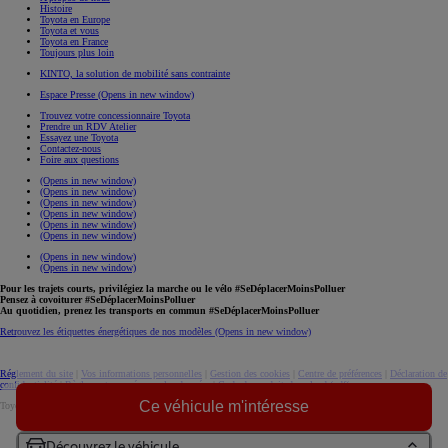
Histoire
Toyota en Europe
Toyota et vous
Toyota en France
Toujours plus loin
KINTO, la solution de mobilité sans contrainte
Espace Presse
(Opens in new window)
Trouvez votre concessionnaire Toyota
Prendre un RDV Atelier
Essayez une Toyota
Contactez-nous
Foire aux questions
(Opens in new window)
(Opens in new window)
(Opens in new window)
(Opens in new window)
(Opens in new window)
(Opens in new window)
(Opens in new window)
(Opens in new window)
Pour les trajets courts, privilégiez la marche ou le vélo #SeDéplacerMoinsPolluer
Pensez à covoiturer #SeDéplacerMoinsPolluer
Au quotidien, prenez les transports en commun #SeDéplacerMoinsPolluer
Retrouvez les étiquettes énergétiques de nos modèles
(Opens in new window)
Réglement du site
|
Vos informations personnelles
|
Gestion des cookies
|
Centre de préférences
|
Déclaration de
confidentialité
|
Règlement européen sur les données
|
Code de conduite
download (pdf(
Ce véhicule m'intéresse
Toyota. Tous droits réservés. © 2026
Informations légales
Accessibilité : non conforme
Découvrez le véhicule