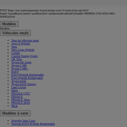
POST https://usc-webcomponents.toyota-europe.com/v1/used-stock-cars/fr/fr?
brand=toyota&uscContext=used&uscEnv=production&vehicleForSaleId=4999850c-2316-450c-b465-
6c84f5a2e5e1
Modèles
Modèles
Véhicules neufs
Tous les véhicules neufs
Aygo X Hybride
Yaris
Yaris Cross Hybride
Corolla
Corolla Touring Sports
GR Yaris
Toyota GR Supra
Toyota C-HR
Toyota C-HR+
RAV4
RAV4 Hybride Rechargeable
Prius Hybride Rechargeable
Toyota bZ4X
Toyota bZ4X Touring
Land Cruiser
Hilux
PROACE CITY
PROACE
PROACE Verso
PROACE MAX
Mirai
Modèles à venir
Nouvelle Yaris Cross
Nouveau RAV4 Hybride Rechargeable