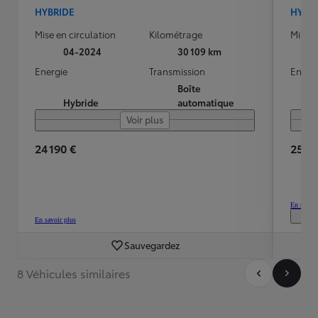
HYBRIDE
HYBR
Mise en circulation
Kilométrage
Mise e
04-2024
30 109 km
Energie
Transmission
Energ
Boîte
Hybride
automatique
Voir plus
24 190 €
25 99
En savoir
En savoir plus
Sauvegardez
8 Véhicules similaires