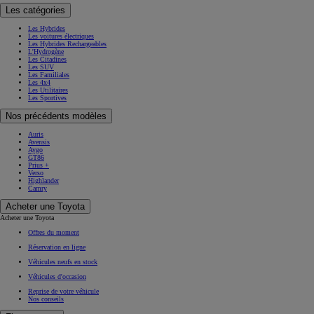
Les catégories
Les Hybrides
Les voitures électriques
Les Hybrides Rechargeables
L'Hydrogène
Les Citadines
Les SUV
Les Familiales
Les 4x4
Les Utilitaires
Les Sportives
Nos précédents modèles
Auris
Avensis
Aygo
GT86
Prius +
Verso
Highlander
Camry
Acheter une Toyota
Acheter une Toyota
Offres du moment
Réservation en ligne
Véhicules neufs en stock
Véhicules d'occasion
Reprise de votre véhicule
Nos conseils