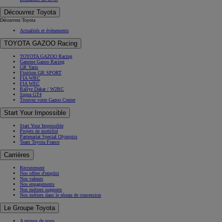
Découvrez Toyota
Découvrez Toyota
Actualités et évènements
TOYOTA GAZOO Racing
TOYOTA GAZOO Racing
Gamme Gazoo Racing
GR Yaris
Finition GR SPORT
FIA WRC
FIA WEC
Rallye Dakar / W2RC
Supra GT4
Trouvez votre Gazoo Center
Start Your Impossible
Start Your Impossible
Projets de mobilité
Partenariat Special Olympics
Team Toyota France
Carrières
Recrutement
Nos offres d'emploi
Nos valeurs
Nos engagements
Nos métiers supports
Nos métiers dans le réseau de concession
Le Groupe Toyota
A propos de nous