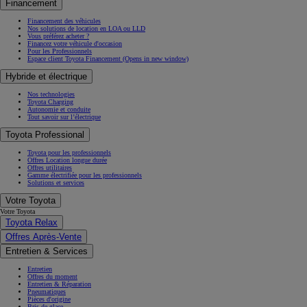
Financement
Financement des véhicules
Nos solutions de location en LOA ou LLD
Vous préférez acheter ?
Financez votre véhicule d'occasion
Pour les Professionnels
Espace client Toyota Financement
(Opens in new window)
Hybride et électrique
Nos technologies
Toyota Charging
Autonomie et conduite
Tout savoir sur l’électrique
Toyota Professional
Toyota pour les professionnels
Offres Location longue durée
Offres utilitaires
Gamme électrifiée pour les professionnels
Solutions et services
Votre Toyota
Votre Toyota
Toyota Relax
Offres Après-Vente
Entretien & Services
Entretien
Offres du moment
Entretien & Réparation
Pneumatiques
Pièces d'origine
Bris de glace