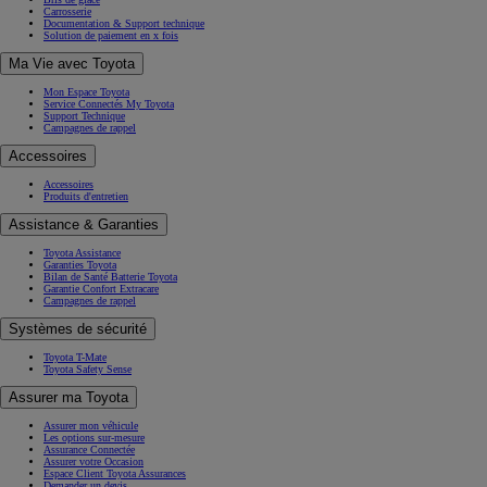
Carrosserie
Documentation & Support technique
Solution de paiement en x fois
Ma Vie avec Toyota
Mon Espace Toyota
Service Connectés My Toyota
Support Technique
Campagnes de rappel
Accessoires
Accessoires
Produits d'entretien
Assistance & Garanties
Toyota Assistance
Garanties Toyota
Bilan de Santé Batterie Toyota
Garantie Confort Extracare
Campagnes de rappel
Systèmes de sécurité
Toyota T-Mate
Toyota Safety Sense
Assurer ma Toyota
Assurer mon véhicule
Les options sur-mesure
Assurance Connectée
Assurer votre Occasion
Espace Client Toyota Assurances
Demander un devis