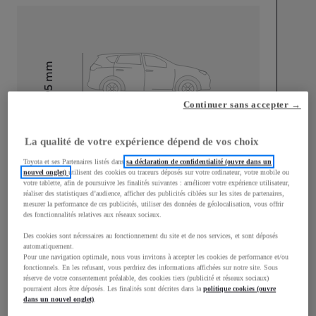
mm
1 595
Hauteur
Continuer sans accepter →
Longueur
4 180
mm
La qualité de votre expérience dépend de vos choix
Toyota et ses Partenaires listés dans
sa déclaration de confidentialité (ouvre dans un
nouvel onglet)
utilisent des cookies ou traceurs déposés sur votre ordinateur, votre mobile ou
votre tablette, afin de poursuivre les finalités suivantes : améliorer votre expérience utilisateur,
réaliser des statistiques d’audience, afficher des publicités ciblées sur les sites de partenaires,
mesurer la performance de ces publicités, utiliser des données de géolocalisation, vous offrir
des fonctionnalités relatives aux réseaux sociaux.
Largeur
1 765
mm
Des cookies sont nécessaires au fonctionnement du site et de nos services, et sont déposés
automatiquement.
Pour une navigation optimale, nous vous invitons à accepter les cookies de performance et/ou
fonctionnels. En les refusant, vous perdriez des informations affichées sur notre site. Sous
réserve de votre consentement préalable, des cookies tiers (publicité et réseaux sociaux)
pourraient alors être déposés. Les finalités sont décrites dans la
politique cookies (ouvre
Consommation mixte
dans un nouvel onglet)
.