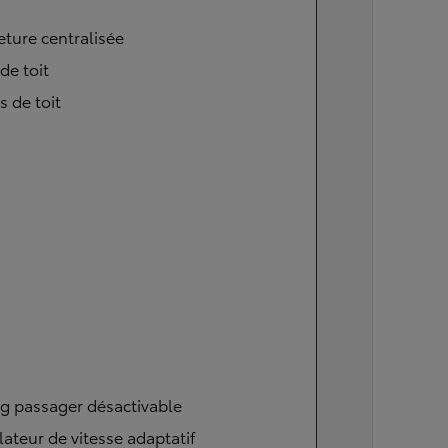
ture centralisée
 de toit
s de toit
g passager désactivable
ateur de vitesse adaptatif