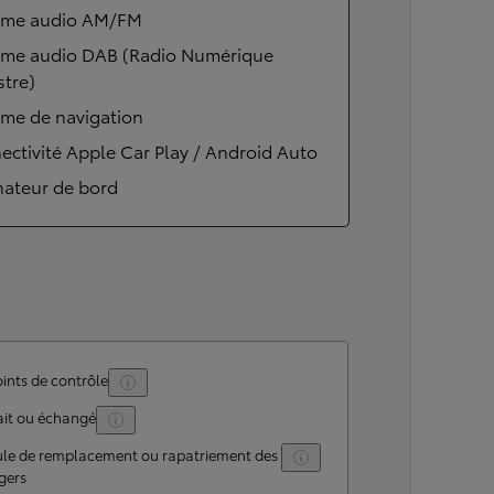
ème audio AM/FM
ème audio DAB (Radio Numérique
stre)
ème de navigation
ctivité Apple Car Play / Android Auto
nateur de bord
ints de contrôle
ait ou échangé
ule de remplacement ou rapatriement des
gers