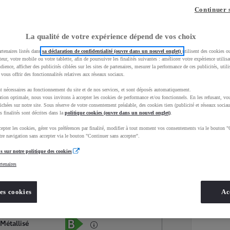
Continuer 
La qualité de votre expérience dépend de vos choix
rtenaires listés dans
sa déclaration de confidentialité (ouvre dans un nouvel onglet)
utilisent des cookies o
teur, votre mobile ou votre tablette, afin de poursuivre les finalités suivantes : améliorer votre expérience utilisat
udience, afficher des publicités ciblées sur les sites de partenaires, mesurer la performance de ces publicités, util
 vous offrir des fonctionnalités relatives aux réseaux sociaux.
t nécessaires au fonctionnement du site et de nos services, et sont déposés automatiquement.
tion optimale, nous vous invitons à accepter les cookies de performance et/ou fonctionnels. En les refusant, vou
ichées sur notre site. Sous réserve de votre consentement préalable, des cookies tiers (publicité et réseaux sociau
s finalités sont décrites dans la
politique cookies (ouvre dans un nouvel onglet)
.
epter les cookies, gérer vos préférences par finalité, modifier à tout moment vos consentements via le bouton "
Services
Concession
re navigation sans accepter via le bouton "Continuer sans accepter".
s sur notre politique des cookies
rtenaires
Energie
oyota Occasions
Hybride Essence
es cookies
Ac
Étiquette énergétique
 Métallisé