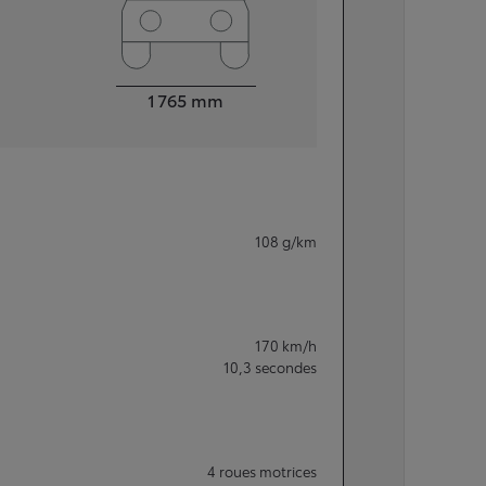
Largeur
1 765
mm
108
g/km
170
km/h
10,3
secondes
4 roues motrices