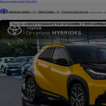
Passer au contenu suivant
(Press Enter)
Vous êtes ici
:
Véhicules d'occasion
Yaris Cross
Toyota Yaris Cross
Véhicules neufs
Véhicules d'occasion
Hybride et électrique
Acheter une Toyota
Votre T
Nos voitures d'occasion
Toutes les motorisations
Reprise de votre voiture
Toyota 
Tous les modèles
Citadines
SUV & Familiales
100% électriqu
Avantages Toyota Occasions
Hybride
Offres du moment
Offres 
Nouvelle Aygo X
Réservez en ligne
Hybride Rechargeable
Offres Particuliers
Entrete
HYBRIDE
Livraison près de chez vous
100% Électrique
Offres Après-vente
Offres et actualités
Hydrogène
Offres Occasions
Financez votre occasion
Toutes nos technologies
Offres Professionn
Assurez votre occasion
Accesso
Revendez votre véhicule cash
Boutiqu
Nos conseils
Ma vie 