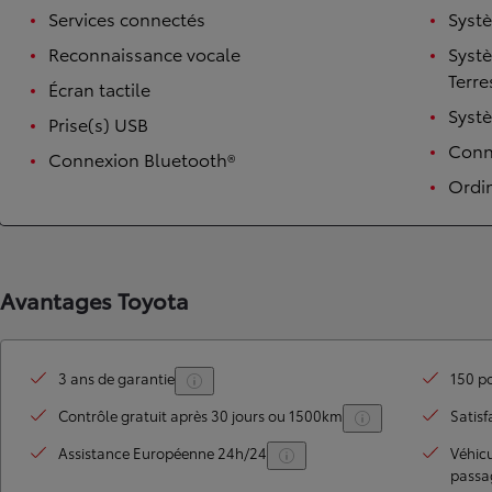
Services connectés
Syst
Reconnaissance vocale
Syst
Terre
Écran tactile
Syst
Prise(s) USB
Conne
Connexion Bluetooth®
Ordi
TOYOTA C-HR
HYBRIDE OU HYBRIDE RECHARGEABLE
Avantages Toyota
Disponible rapidement
3 ans de garantie
150 po
Contrôle gratuit après 30 jours ou 1500km
Satisf
Assistance Européenne 24h/24
Véhic
passa