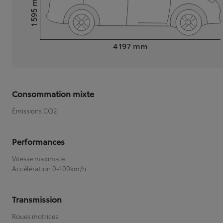
1 595
Hauteur
Longueur
4 197
mm
Consommation mixte
Émissions CO2
Performances
Vitesse maximale
Accélération 0-100km/h
Transmission
Roues motrices