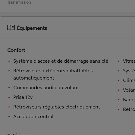
Transmission
À partir de 19 700 €
Nouvelle Yaris Cross
HYBRIDE
Équipements
Disponible prochainement
Confort
Système d'accès et de démarrage sans clé
Vitre
Rétroviseurs extérieurs rabattables
Syst
automatiquement
Clim
Commandes audio au volant
Volan
Prise 12v
Banqu
Rétroviseurs réglables électriquement
Rétro
Accoudoir central