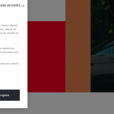
sans accepter →
u traceurs déposés
eur, réaliser des
iser des données de
s perdriez des
x) pourraient alors
Gérer mes cookies",
cepter