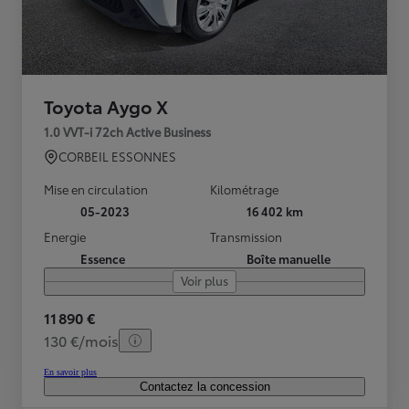
Toyota Aygo X
1.0 VVT-i 72ch Active Business
CORBEIL ESSONNES
Mise en circulation
Kilométrage
05-2023
16 402 km
Energie
Transmission
Essence
Boîte manuelle
Voir plus
11 890 €
130 €/mois
En savoir plus
Contactez la concession