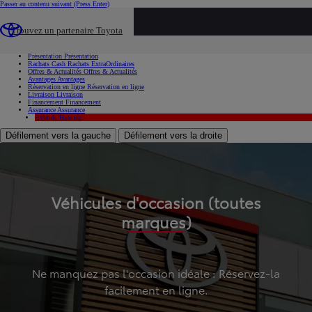
Passer au contenu suivant
(Press Enter)
...
Trouvez un partenaire Toyota
Voiture d'occasion
Présentation
Présentation
Rachats Cash
Rachats ExtraOrdinaires
Offres & Actualités
Offres & Actualités
Avantages
Avantages
Réservation en ligne
Réservation en ligne
Livraison
Livraison
Financement
Financement
Assurance
Assurance
Hybride
Hybride
Défilement vers la gauche
Défilement vers la droite
Véhicules d'occasion (toutes
marques)
Ne manquez pas l'occasion idéale : Réservez-la
facilement en ligne.