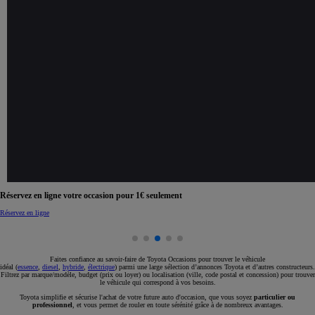
Réservez en ligne votre occasion pour 1€ seulement
Réservez en ligne
Faites confiance au savoir-faire de Toyota Occasions pour trouver le véhicule
idéal (
essence
,
diesel
,
hybride
,
électrique
) parmi une large sélection d’annonces Toyota et d’autres constructeurs.
Filtrez par marque/modèle, budget (prix ou loyer) ou localisation (ville, code postal et concession) pour trouver
le véhicule qui correspond à vos besoins.
Toyota simplifie et sécurise l'achat de votre future auto d'occasion, que vous soyez
particulier ou
professionnel
, et vous permet de rouler en toute sérénité grâce à de nombreux avantages.