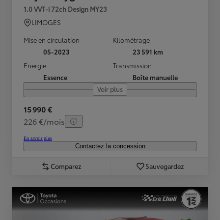
1.0 VVT-i 72ch Design MY23
LIMOGES
Mise en circulation
Kilométrage
05-2023
23 591 km
Energie
Transmission
Essence
Boîte manuelle
Voir plus
15 990 €
226 €/mois
En savoir plus
Contactez la concession
Comparez
Sauvegardez