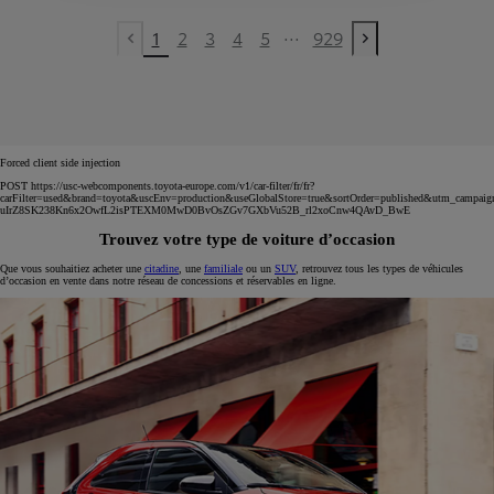
...
1
2
3
4
5
929
Previous page
Next page
Forced client side injection
POST https://usc-webcomponents.toyota-europe.com/v1/car-filter/fr/fr?
carFilter=used&brand=toyota&uscEnv=production&useGlobalStore=true&sortOrder=published&utm
uIrZ8SK238Kn6x2OwfL2isPTEXM0MwD0BvOsZGv7GXbVu52B_rl2xoCnw4QAvD_BwE
Trouvez votre type de voiture d’occasion
Que vous souhaitiez acheter une
citadine
, une
familiale
ou un
SUV
, retrouvez tous les types de véhicules
d’occasion en vente dans notre réseau de concessions et réservables en ligne.