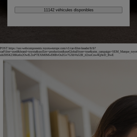
11142 véhicules disponibles
POST https://usc-webcomponents.toyota-europe.com/v1/car-filter-header/fr/fr?
carFilter=used&brand=toyota&uscEnv=production&useGlobalStore=true&utm_campaign=SEM_Marqu
uIrZ8SK238Kn6x2OwfL2isPTEXM0MwD0BvOsZGv7GXbVu52B_rl2xoCnw4QAvD_BwE