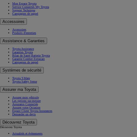
Mon Espace Toyota
Service Connectés My Toyota
Support Technique
Campagnes de rappel
Accessoires
Accessoires
Produits d'entretien
Assistance & Garanties
Toyota Assistance
Garanties Toyota
Bilan de Santé Batterie Toyota
Garantie Confort Extracare
Campagnes de rappel
Systèmes de sécurité
Toyota T-Mate
Toyota Safety Sense
Assurer ma Toyota
Assurer mon véhicule
Les options sur-mesure
Assurance Connectée
Assurer votre Occasion
Espace Client Toyota Assurances
Demander un devis
Découvrez Toyota
Découvrez Toyota
Actualités et évènements