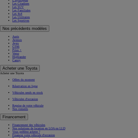
L'Hydrogène
Les Citadines
Les SUV
Les Familiales
Les 4x4
Les Utilitaires
Les Sportives
Nos précédents modèles
Auris
Avensis
Aygo
GT86
Prius +
Verso
Highlander
Camry
Acheter une Toyota
Acheter une Toyota
Offres du moment
Réservation en ligne
Véhicules neufs en stock
Véhicules d'occasion
Reprise de votre véhicule
Nos conseils
Financement
Financement des véhicules
Nos solutions de location en LOA ou LLD
Vous préférez acheter ?
Financez votre véhicule d'occasion