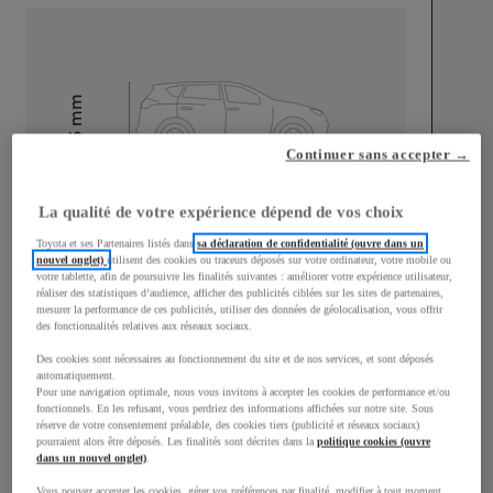
mm
1 595
Hauteur
Continuer sans accepter →
Longueur
4 180
mm
La qualité de votre expérience dépend de vos choix
Toyota et ses Partenaires listés dans
sa déclaration de confidentialité (ouvre dans un
nouvel onglet)
utilisent des cookies ou traceurs déposés sur votre ordinateur, votre mobile ou
votre tablette, afin de poursuivre les finalités suivantes : améliorer votre expérience utilisateur,
réaliser des statistiques d’audience, afficher des publicités ciblées sur les sites de partenaires,
mesurer la performance de ces publicités, utiliser des données de géolocalisation, vous offrir
des fonctionnalités relatives aux réseaux sociaux.
Des cookies sont nécessaires au fonctionnement du site et de nos services, et sont déposés
Largeur
1 765
mm
automatiquement.
Pour une navigation optimale, nous vous invitons à accepter les cookies de performance et/ou
fonctionnels. En les refusant, vous perdriez des informations affichées sur notre site. Sous
réserve de votre consentement préalable, des cookies tiers (publicité et réseaux sociaux)
pourraient alors être déposés. Les finalités sont décrites dans la
politique cookies (ouvre
dans un nouvel onglet)
.
Consommation mixte
Vous pouvez accepter les cookies, gérer vos préférences par finalité, modifier à tout moment