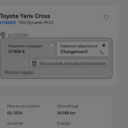
Toyota Yaris Cross
Sauvegarder le véh
HYBRIDE
116h Dynamic MY22
LE COTEAU
Paiement comptant
Paiement comptant
Paiement sélectionné
21 950 €
Chargement
Personnaliser le mode de financement
Mentions légales
Mise en circulation
Kilométrage
02-2024
38 388 km
Garantie
Energie