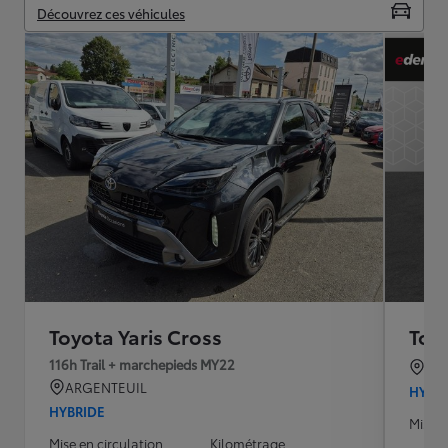
Découvrez ces véhicules
Toyota Yaris Cross
Toyo
116h Trail + marchepieds MY22
CA
ARGENTEUIL
HYBR
HYBRIDE
Mise e
Mise en circulation
Kilométrage