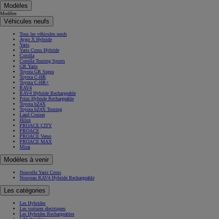
Modèles
Modèles
Véhicules neufs
Tous les véhicules neufs
Aygo X Hybride
Yaris
Yaris Cross Hybride
Corolla
Corolla Touring Sports
GR Yaris
Toyota GR Supra
Toyota C-HR
Toyota C-HR+
RAV4
RAV4 Hybride Rechargeable
Prius Hybride Rechargeable
Toyota bZ4X
Toyota bZ4X Touring
Land Cruiser
Hilux
PROACE CITY
PROACE
PROACE Verso
PROACE MAX
Mirai
Modèles à venir
Nouvelle Yaris Cross
Nouveau RAV4 Hybride Rechargeable
Les catégories
Les Hybrides
Les voitures électriques
Les Hybrides Rechargeables