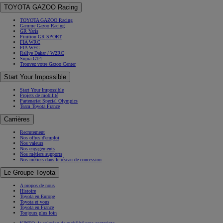
TOYOTA GAZOO Racing
TOYOTA GAZOO Racing
Gamme Gazoo Racing
GR Yaris
Finition GR SPORT
FIA WRC
FIA WEC
Rallye Dakar / W2RC
Supra GT4
Trouvez votre Gazoo Center
Start Your Impossible
Start Your Impossible
Projets de mobilité
Partenariat Special Olympics
Team Toyota France
Carrières
Recrutement
Nos offres d'emploi
Nos valeurs
Nos engagements
Nos métiers supports
Nos métiers dans le réseau de concession
Le Groupe Toyota
A propos de nous
Histoire
Toyota en Europe
Toyota et vous
Toyota en France
Toujours plus loin