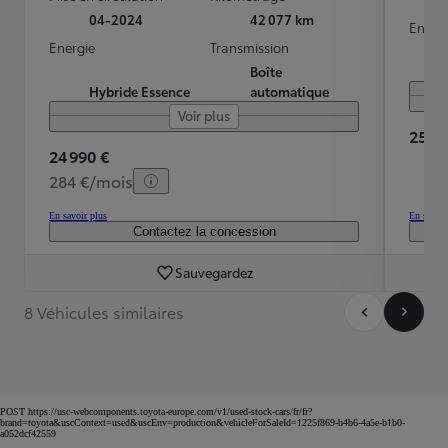
04-2024
42 077 km
Energ
Energie
Transmission
Boîte
Hybride Essence
automatique
Voir plus
25 99
24 990 €
284 €/mois
En savoir plus
En savoir
Contactez la concession
Sauvegardez
8 Véhicules similaires
POST https://usc-webcomponents.toyota-europe.com/v1/used-stock-cars/fr/fr?
brand=toyota&uscContext=used&uscEnv=production&vehicleForSaleId=1225f869-b4b6-4a5e-b1b0-
a052dcf42559