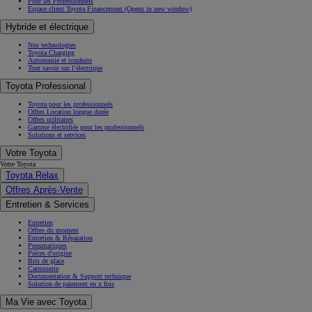
Pour les Professionnels
Espace client Toyota Financement
(Opens in new window)
Hybride et électrique
Nos technologies
Toyota Charging
Autonomie et conduite
Tout savoir sur l’électrique
Toyota Professional
Toyota pour les professionnels
Offres Location longue durée
Offres utilitaires
Gamme électrifiée pour les professionnels
Solutions et services
Votre Toyota
Votre Toyota
Toyota Relax
Offres Après-Vente
Entretien & Services
Entretien
Offres du moment
Entretien & Réparation
Pneumatiques
Pièces d'origine
Bris de glace
Carrosserie
Documentation & Support technique
Solution de paiement en x fois
Ma Vie avec Toyota