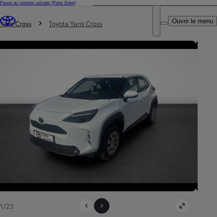
Passer au contenu suivant
(Press Enter)
DEALER NAME
Vous êtes ici
:
Ouvrir le menu
Trouvez un partenaire Toyota
Yaris Cross
Toyota Yaris Cross
1/23