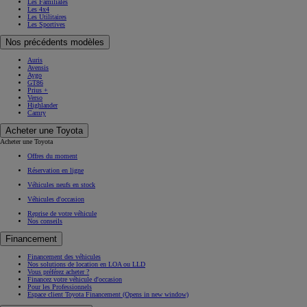
Les Familiales
Les 4x4
Les Utilitaires
Les Sportives
Nos précédents modèles
Auris
Avensis
Aygo
GT86
Prius +
Verso
Highlander
Camry
Acheter une Toyota
Acheter une Toyota
Offres du moment
Réservation en ligne
Véhicules neufs en stock
Véhicules d'occasion
Reprise de votre véhicule
Nos conseils
Financement
Financement des véhicules
Nos solutions de location en LOA ou LLD
Vous préférez acheter ?
Financez votre véhicule d'occasion
Pour les Professionnels
Espace client Toyota Financement
(Opens in new window)