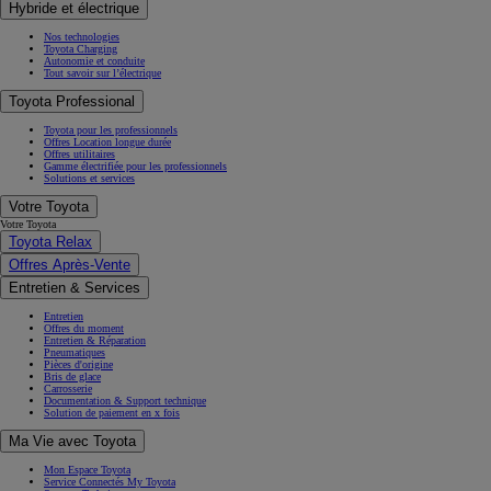
Hybride et électrique
Nos technologies
Toyota Charging
Autonomie et conduite
Tout savoir sur l’électrique
Toyota Professional
Toyota pour les professionnels
Offres Location longue durée
Offres utilitaires
Gamme électrifiée pour les professionnels
Solutions et services
Votre Toyota
Votre Toyota
Toyota Relax
Offres Après-Vente
Entretien & Services
Entretien
Offres du moment
Entretien & Réparation
Pneumatiques
Pièces d'origine
Bris de glace
Carrosserie
Documentation & Support technique
Solution de paiement en x fois
Ma Vie avec Toyota
Mon Espace Toyota
Service Connectés My Toyota