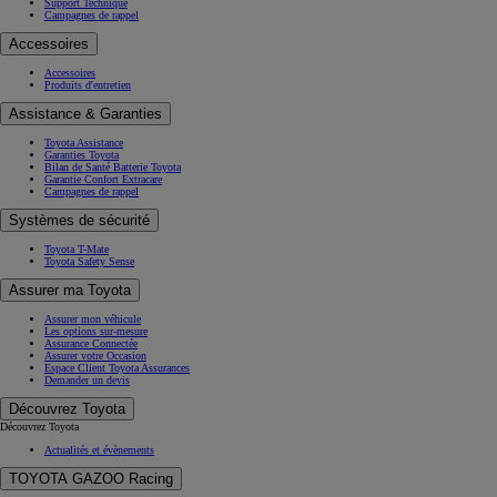
Support Technique
Campagnes de rappel
Accessoires
Accessoires
Produits d'entretien
Assistance & Garanties
Toyota Assistance
Garanties Toyota
Bilan de Santé Batterie Toyota
Garantie Confort Extracare
Campagnes de rappel
Systèmes de sécurité
Toyota T-Mate
Toyota Safety Sense
Assurer ma Toyota
Assurer mon véhicule
Les options sur-mesure
Assurance Connectée
Assurer votre Occasion
Espace Client Toyota Assurances
Demander un devis
Découvrez Toyota
Découvrez Toyota
Actualités et évènements
TOYOTA GAZOO Racing