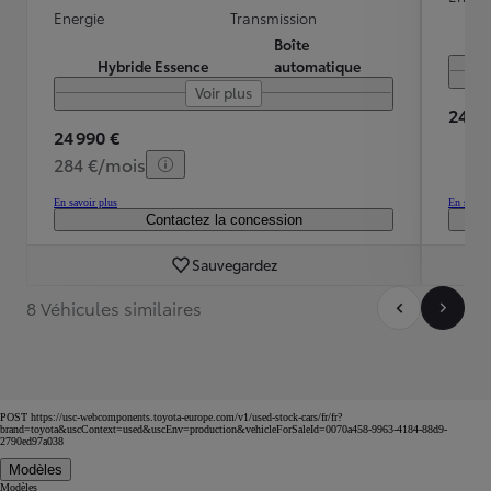
Energie
Transmission
Boîte
Hybride Essence
automatique
Voir plus
24 49
24 990 €
284 €/mois
En savoir plus
En savoir
Contactez la concession
Sauvegardez
8 Véhicules similaires
POST https://usc-webcomponents.toyota-europe.com/v1/used-stock-cars/fr/fr?
brand=toyota&uscContext=used&uscEnv=production&vehicleForSaleId=0070a458-9963-4184-88d9-
2790ed97a038
Modèles
Modèles