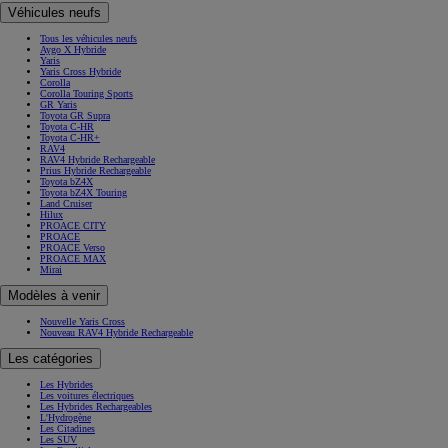
Véhicules neufs
Tous les véhicules neufs
Aygo X Hybride
Yaris
Yaris Cross Hybride
Corolla
Corolla Touring Sports
GR Yaris
Toyota GR Supra
Toyota C-HR
Toyota C-HR+
RAV4
RAV4 Hybride Rechargeable
Prius Hybride Rechargeable
Toyota bZ4X
Toyota bZ4X Touring
Land Cruiser
Hilux
PROACE CITY
PROACE
PROACE Verso
PROACE MAX
Mirai
Modèles à venir
Nouvelle Yaris Cross
Nouveau RAV4 Hybride Rechargeable
Les catégories
Les Hybrides
Les voitures électriques
Les Hybrides Rechargeables
L'Hydrogène
Les Citadines
Les SUV