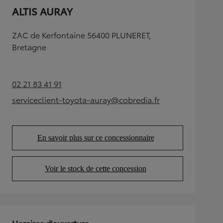
ALTIS AURAY
ZAC de Kerfontaine 56400 PLUNERET,
Bretagne
02 21 83 41 91
(Opens in new tab)
serviceclient-toyota-auray@cobredia.fr
(Opens in new tab)
En savoir plus sur ce concessionnaire
(Opens in new tab)
Voir le stock de cette concession
(Opens in new tab)
Horaires d'ouverture