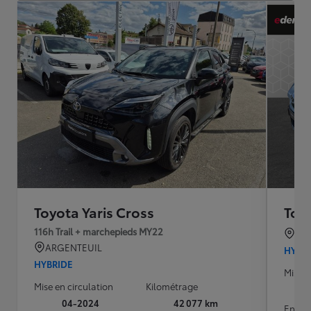
Toyota Yaris Cross
Toyo
116h Trail + marchepieds MY22
TO
ARGENTEUIL
HYBR
HYBRIDE
Mise e
Mise en circulation
Kilométrage
04-2024
42 077 km
Energ