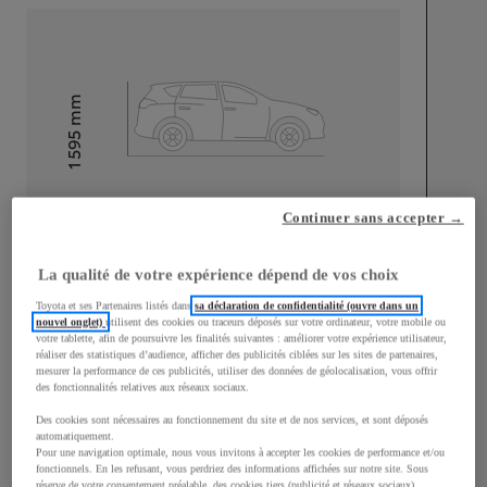
mm
1 595
Hauteur
Longueur
4 180
mm
Continuer sans accepter →
La qualité de votre expérience dépend de vos choix
Toyota et ses Partenaires listés dans
sa déclaration de confidentialité (ouvre dans un
nouvel onglet)
utilisent des cookies ou traceurs déposés sur votre ordinateur, votre mobile ou
votre tablette, afin de poursuivre les finalités suivantes : améliorer votre expérience utilisateur,
réaliser des statistiques d’audience, afficher des publicités ciblées sur les sites de partenaires,
Largeur
1 765
mm
mesurer la performance de ces publicités, utiliser des données de géolocalisation, vous offrir
des fonctionnalités relatives aux réseaux sociaux.
Des cookies sont nécessaires au fonctionnement du site et de nos services, et sont déposés
automatiquement.
Pour une navigation optimale, nous vous invitons à accepter les cookies de performance et/ou
Consommation mixte
fonctionnels. En les refusant, vous perdriez des informations affichées sur notre site. Sous
réserve de votre consentement préalable, des cookies tiers (publicité et réseaux sociaux)