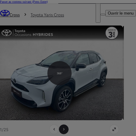
Passer au contenu suivant
(Press Enter)
DEALER NAME
Vous êtes ici
:
Ouvrir le menu
Trouvez un partenaire Toyota
Yaris Cross
Toyota Yaris Cross
360°
1/25