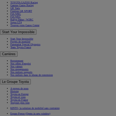
TOYOTA GAZOO Racing
Gamme Gazoo Racing
GR Yaris
Finition GR SPORT
FIA WRC
FIA WEC
Rallye Dakar / W2RC
Supra GT4
Trouvez votre Gazoo Center
Start Your Impossible
Start Your Impossible
Projets de mobilité
Partenariat Special Olympics
Team Toyota France
Carrières
Recrutement
Nos offres d'emploi
Nos valeurs
Nos engagements
Nos métiers supports
Nos métiers dans le réseau de concession
Le Groupe Toyota
A propos de nous
Histoire
Toyota en Europe
Toyota et vous
Toyota en France
Toujours plus loin
KINTO, la solution de mobilité sans contrainte
Espace Presse
(Opens in new window)