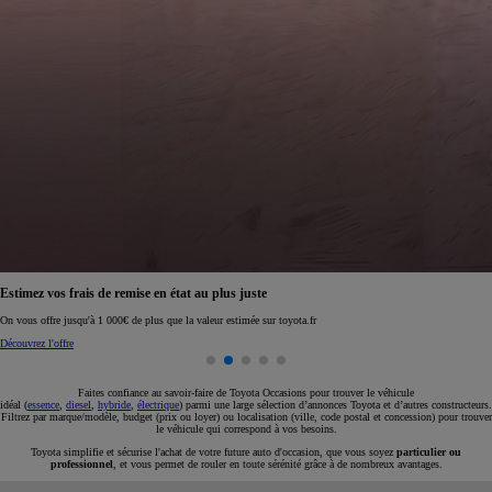
Réservez en ligne votre occasion pour 1€ seulement
Réservez en ligne
Faites confiance au savoir-faire de Toyota Occasions pour trouver le véhicule
idéal (
essence
,
diesel
,
hybride
,
électrique
) parmi une large sélection d’annonces Toyota et d’autres constructeurs.
Filtrez par marque/modèle, budget (prix ou loyer) ou localisation (ville, code postal et concession) pour trouver
le véhicule qui correspond à vos besoins.
Toyota simplifie et sécurise l'achat de votre future auto d'occasion, que vous soyez
particulier ou
professionnel
, et vous permet de rouler en toute sérénité grâce à de nombreux avantages.