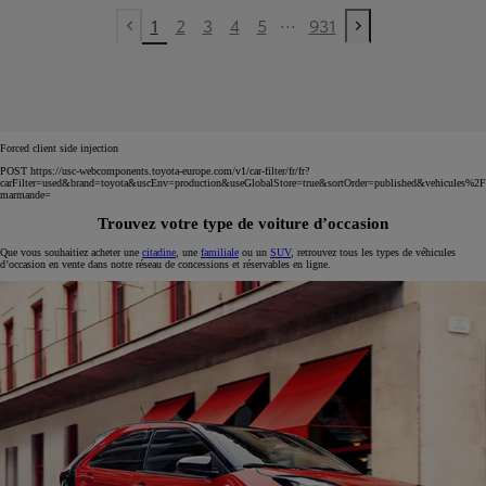
...
1
2
3
4
5
931
Previous page
Next page
Forced client side injection
POST https://usc-webcomponents.toyota-europe.com/v1/car-filter/fr/fr?
carFilter=used&brand=toyota&uscEnv=production&useGlobalStore=true&sortOrder=published&vehicules%2F
marmande=
Trouvez votre type de voiture d’occasion
Que vous souhaitiez acheter une
citadine
, une
familiale
ou un
SUV
, retrouvez tous les types de véhicules
d’occasion en vente dans notre réseau de concessions et réservables en ligne.