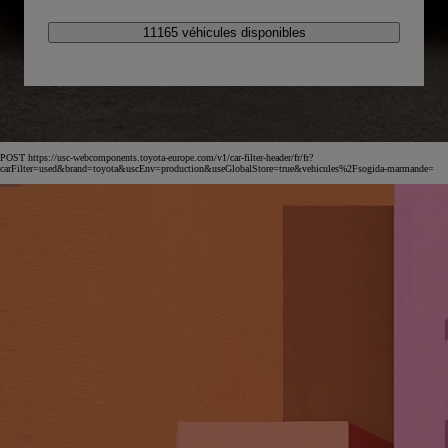
11165 véhicules disponibles
POST https://usc-webcomponents.toyota-europe.com/v1/car-filter-header/fr/fr?
carFilter=used&brand=toyota&uscEnv=production&useGlobalStore=true&vehicules%2Fsogida-marmande=