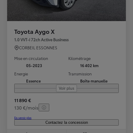
Toyota Aygo X
1.0 VVT-i 72ch Active Business
CORBEIL ESSONNES
Mise en circulation
Kilométrage
05-2023
16 402 km
Energie
Transmission
Essence
Boîte manuelle
Voir plus
11 890 €
130 €/mois
En savoir plus
Contactez la concession