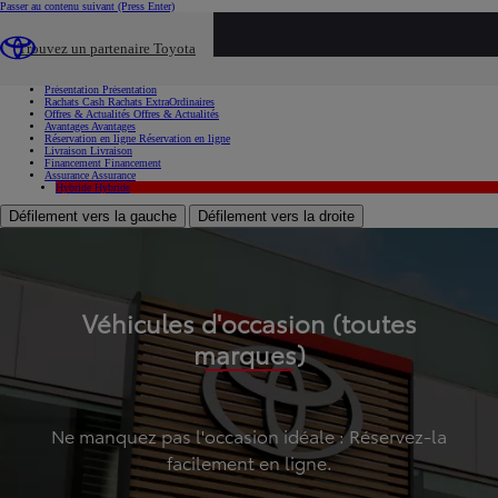
Passer au contenu suivant
(Press Enter)
...
Trouvez un partenaire Toyota
Voiture d'occasion
Présentation
Présentation
Rachats Cash
Rachats ExtraOrdinaires
Offres & Actualités
Offres & Actualités
Avantages
Avantages
Réservation en ligne
Réservation en ligne
Livraison
Livraison
Financement
Financement
Assurance
Assurance
Hybride
Hybride
Défilement vers la gauche
Défilement vers la droite
Véhicules d'occasion (toutes
marques)
Ne manquez pas l'occasion idéale : Réservez-la
facilement en ligne.