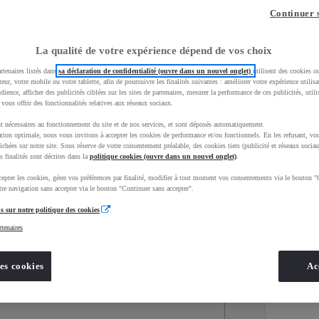
Continuer 
La qualité de votre expérience dépend de vos choix
rtenaires listés dans
sa déclaration de confidentialité (ouvre dans un nouvel onglet)
utilisent des cookies o
teur, votre mobile ou votre tablette, afin de poursuivre les finalités suivantes : améliorer votre expérience utilisat
udience, afficher des publicités ciblées sur les sites de partenaires, mesurer la performance de ces publicités, util
 vous offrir des fonctionnalités relatives aux réseaux sociaux.
t nécessaires au fonctionnement du site et de nos services, et sont déposés automatiquement.
tion optimale, nous vous invitons à accepter les cookies de performance et/ou fonctionnels. En les refusant, vou
ichées sur notre site. Sous réserve de votre consentement préalable, des cookies tiers (publicité et réseaux sociau
s finalités sont décrites dans la
politique cookies (ouvre dans un nouvel onglet)
.
epter les cookies, gérer vos préférences par finalité, modifier à tout moment vos consentements via le bouton "
Services
Concession
re navigation sans accepter via le bouton "Continuer sans accepter".
s sur notre politique des cookies
rtenaires
Energie
oyota Occasions
Hybride
es cookies
Ac