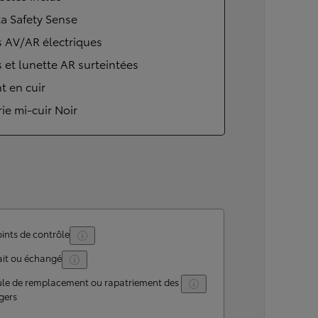
a Safety Sense
s AV/AR électriques
s et lunette AR surteintées
t en cuir
rie mi-cuir Noir
ints de contrôle
ait ou échangé
ule de remplacement ou rapatriement des
gers