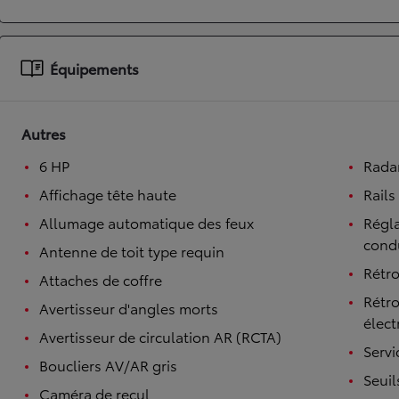
À partir de 19 700 €
Nouvelle Yaris Cross
Équipements
HYBRIDE
Disponible prochainement
Autres
6 HP
Rada
Affichage tête haute
Rails
Allumage automatique des feux
Régla
cond
Antenne de toit type requin
Rétro
Attaches de coffre
Rétro
Avertisseur d'angles morts
élect
Avertisseur de circulation AR (RCTA)
Serv
Boucliers AV/AR gris
Seuil
Caméra de recul