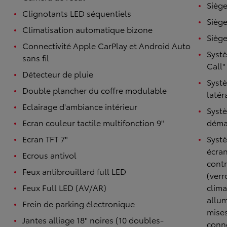
Siège
Clignotants LED séquentiels
Siège
Climatisation automatique bizone
Siège
Connectivité Apple CarPlay et Android Auto
Syst
sans fil
Call"
Détecteur de pluie
Systè
Double plancher du coffre modulable
latér
Eclairage d'ambiance intérieur
Systè
Ecran couleur tactile multifonction 9"
démar
Ecran TFT 7"
Syst
écran
Ecrous antivol
contr
Feux antibrouillard full LED
(verr
Feux Full LED (AV/AR)
clima
allum
Frein de parking électronique
mises
Jantes alliage 18'' noires (10 doubles-
conne