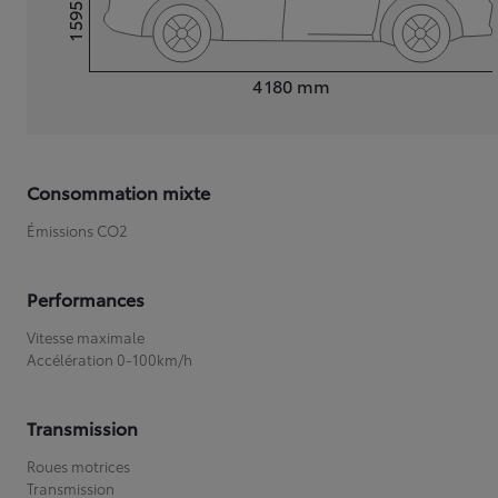
1 595
Hauteur
Longueur
4 180
mm
Consommation mixte
Émissions CO2
Performances
Vitesse maximale
Accélération 0-100km/h
Transmission
Roues motrices
Transmission