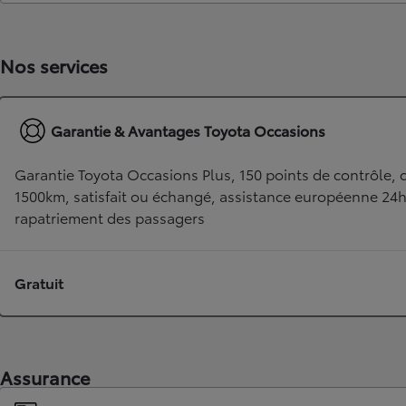
Nos services
Garantie & Avantages Toyota Occasions
Garantie Toyota Occasions Plus, 150 points de contrôle, c
1500km, satisfait ou échangé, assistance européenne 24
rapatriement des passagers
TOYOTA C-HR
HYBRIDE OU HYBRIDE RECHARGEABLE
Disponible rapidement
Gratuit
Assurance