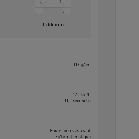
Largeur
1 765
mm
113
g/km
170
km/h
11,2
secondes
Roues motrices avant
Boîte automatique