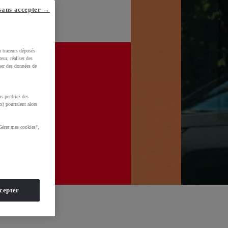
sans accepter →
u traceurs déposés
eur, réaliser des
iser des données de
s perdriez des
x) pourraient alors
Gérer mes cookies",
cepter