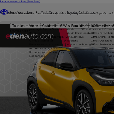
Passer au contenu suivant
(Press Enter)
Vous êtes ici
:
Véhicules d'occasion
Yaris Cross
Toyota Yaris Cross
Véhicules neufs
Véhicules d'occasion
Hybride et électrique
Acheter une Toyota
Votre T
Nos voitures d'occasion
Toutes les motorisations
Reprise de votre voiture
Toyota 
Tous les modèles
Citadines
SUV & Familiales
100% électriqu
Avantages Toyota Occasions
Hybride
Offres du moment
Offres 
Nouvelle Aygo X
Réservez en ligne
Hybride Rechargeable
Offres Particuliers
Entrete
HYBRIDE
Livraison près de chez vous
100% Électrique
Offres Après-vente
Offres et actualités
Hydrogène
Offres Occasions
Financez votre occasion
Toutes nos technologies
Offres Professionn
Assurez votre occasion
Accesso
Revendez votre véhicule cash
Boutiqu
Nos conseils
Ma vie 