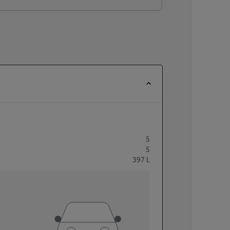
5
5
397
L