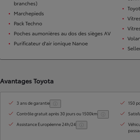
branches)
Toyot
Marchepieds
Vitre
Pack Techno
Vitre
Poches aumonières au dos des sièges AV
Volan
Purificateur d'air ionique Nanoe
Selle
Avantages Toyota
3 ans de garantie
150 po
Contrôle gratuit après 30 jours ou 1500km
Satisf
Assistance Européenne 24h/24
Véhic
passa