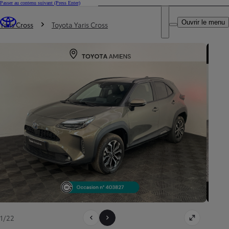
Passer au contenu suivant
(Press Enter)
DEALER NAME
Vous êtes ici
:
Ouvrir le menu
Trouvez un partenaire Toyota
Yaris Cross
Toyota Yaris Cross
1/22