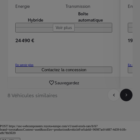
Energie
Transmission
Energ
Boîte
Hybride
automatique
Voir plus
24 490 €
19 99
En savoir plus
En savoir
Contactez la concession
Sauvegardez
8 Véhicules similaires
POST https://usc-webcomponents.toyota-europe.com/v1/used-stock-cars/fr/fr?
brand=toyota&uscContext=used&uscEnv=production&vehicleForSaleId=96987ac0-b887-4d39-b1fb-
effc7fbf3639