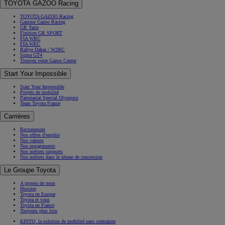
TOYOTA GAZOO Racing
TOYOTA GAZOO Racing
Gamme Gazoo Racing
GR Yaris
Finition GR SPORT
FIA WRC
FIA WEC
Rallye Dakar / W2RC
Supra GT4
Trouvez votre Gazoo Center
Start Your Impossible
Start Your Impossible
Projets de mobilité
Partenariat Special Olympics
Team Toyota France
Carrières
Recrutement
Nos offres d'emploi
Nos valeurs
Nos engagements
Nos métiers supports
Nos métiers dans le réseau de concession
Le Groupe Toyota
A propos de nous
Histoire
Toyota en Europe
Toyota et vous
Toyota en France
Toujours plus loin
KINTO, la solution de mobilité sans contrainte