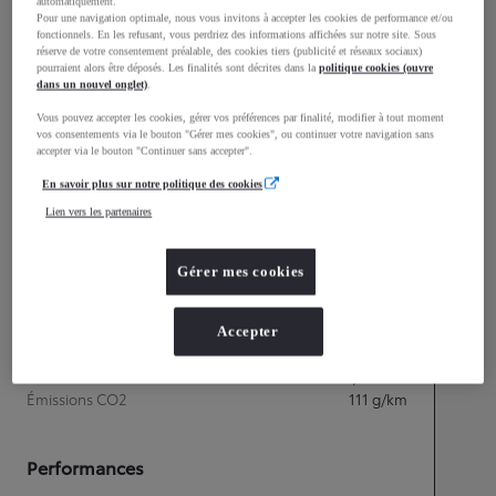
mm
automatiquement.
Pour une navigation optimale, nous vous invitons à accepter les cookies de performance et/ou
1 595
Hauteur
fonctionnels. En les refusant, vous perdriez des informations affichées sur notre site. Sous
réserve de votre consentement préalable, des cookies tiers (publicité et réseaux sociaux)
pourraient alors être déposés. Les finalités sont décrites dans la
politique cookies (ouvre
dans un nouvel onglet)
.
Longueur
4 180
mm
Vous pouvez accepter les cookies, gérer vos préférences par finalité, modifier à tout moment
vos consentements via le bouton "Gérer mes cookies", ou continuer votre navigation sans
accepter via le bouton "Continuer sans accepter".
En savoir plus sur notre politique des cookies
Lien vers les partenaires
Gérer mes cookies
Accepter
Consommation mixte
Consommation mixte
5
L/100 km
Émissions CO2
111
g/km
Performances