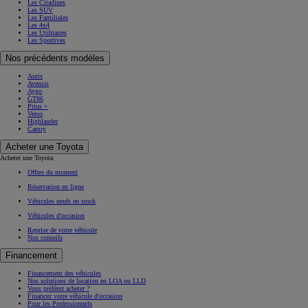
Les Citadines
Les SUV
Les Familiales
Les 4x4
Les Utilitaires
Les Sportives
Nos précédents modèles
Auris
Avensis
Aygo
GT86
Prius +
Verso
Highlander
Camry
Acheter une Toyota
Acheter une Toyota
Offres du moment
Réservation en ligne
Véhicules neufs en stock
Véhicules d'occasion
Reprise de votre véhicule
Nos conseils
Financement
Financement des véhicules
Nos solutions de location en LOA ou LLD
Vous préférez acheter ?
Financez votre véhicule d'occasion
Pour les Professionnels