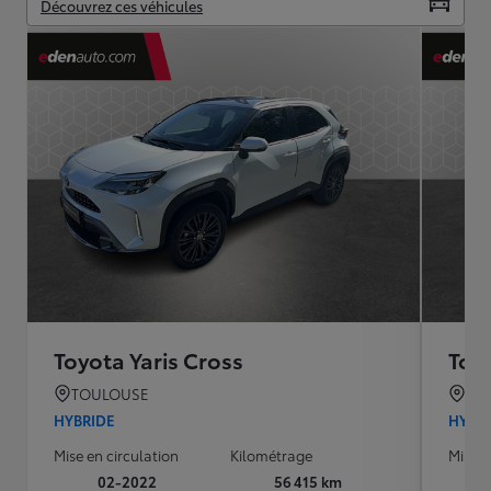
Découvrez ces véhicules
Toyota Yaris Cross
Toyo
TOULOUSE
TO
HYBRIDE
HYBR
Mise en circulation
Kilométrage
Mise e
02-2022
56 415 km