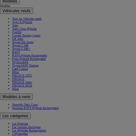
Modèles
Modèles
Véhicules neufs
Tous les véhicules neufs
Aygo X Hybride
Yaris
Yaris Cross Hybride
Corolla
Corolla Touring Sports
GR Yaris
Toyota GR Supra
Toyota C-HR
Toyota C-HR+
RAV4
RAV4 Hybride Rechargeable
Prius Hybride Rechargeable
Toyota bZ4X
Toyota bZ4X Touring
Land Cruiser
Hilux
PROACE CITY
PROACE
PROACE Verso
PROACE MAX
Mirai
Modèles à venir
Nouvelle Yaris Cross
Nouveau RAV4 Hybride Rechargeable
Les catégories
Les Hybrides
Les voitures électriques
Les Hybrides Rechargeables
L'Hydrogène