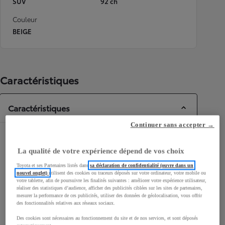
SUV
92 ch
Couleur
BEIGE
Caractéristiques
Caractéristiques
Continuer sans accepter →
Dimensions & Carrosserie
La qualité de votre expérience dépend de vos choix
Portes
5
Toyota et ses Partenaires listés dans
sa déclaration de confidentialité (ouvre dans un
Places
5
nouvel onglet)
utilisent des cookies ou traceurs déposés sur votre ordinateur, votre mobile ou
votre tablette, afin de poursuivre les finalités suivantes : améliorer votre expérience utilisateur,
réaliser des statistiques d’audience, afficher des publicités ciblées sur les sites de partenaires,
mesurer la performance de ces publicités, utiliser des données de géolocalisation, vous offrir
des fonctionnalités relatives aux réseaux sociaux.
Des cookies sont nécessaires au fonctionnement du site et de nos services, et sont déposés