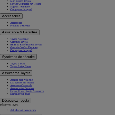
Mon Espace Toyota
Service Connectés My Toyota
Support Technique
Campagnes de rappel
Accessoires
Accessoires
Produits d'entretien
Assistance & Garanties
Toyota Assistance
Garanties Toyota
Bilan de Santé Batterie Toyota
Garantie Confort Extracare
Campagnes de rappel
Systèmes de sécurité
Toyota T-Mate
Toyota Safety Sense
Assurer ma Toyota
Assurer mon véhicule
Les options sur-mesure
Assurance Connectée
Assurer votre Occasion
Espace Client Toyota Assurances
Demander un devis
Découvrez Toyota
Découvrez Toyota
Actualités et évènements