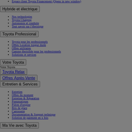
Espace client Toyota Financement
(Opens in new window)
Hybride et électrique
Nos technologies
Toyota Charging
Autonomie et conduite
Tout savoir sur l’électrique
Toyota Professional
Toyota pour les professionnels
Offres Location longue durée
Offres utilitaires
Gamme électrifiée pour les professionnels
Solutions et services
Votre Toyota
Votre Toyota
Toyota Relax
Offres Après-Vente
Entretien & Services
Entretien
Offres du moment
Entretien & Réparation
Pneumatiques
Pièces d'origine
Bris de glace
Carrosserie
Documentation & Support technique
Solution de paiement en x fois
Ma Vie avec Toyota