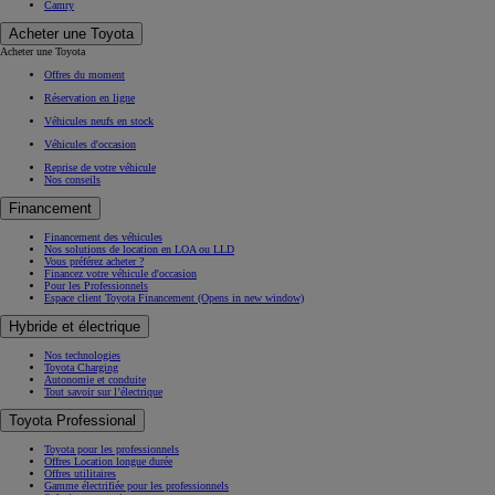
Camry
Acheter une Toyota
Acheter une Toyota
Offres du moment
Réservation en ligne
Véhicules neufs en stock
Véhicules d'occasion
Reprise de votre véhicule
Nos conseils
Financement
Financement des véhicules
Nos solutions de location en LOA ou LLD
Vous préférez acheter ?
Financez votre véhicule d'occasion
Pour les Professionnels
Espace client Toyota Financement
(Opens in new window)
Hybride et électrique
Nos technologies
Toyota Charging
Autonomie et conduite
Tout savoir sur l’électrique
Toyota Professional
Toyota pour les professionnels
Offres Location longue durée
Offres utilitaires
Gamme électrifiée pour les professionnels