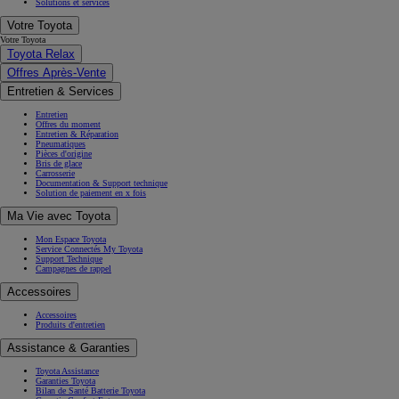
Solutions et services
Votre Toyota
Votre Toyota
Toyota Relax
Offres Après-Vente
Entretien & Services
Entretien
Offres du moment
Entretien & Réparation
Pneumatiques
Pièces d'origine
Bris de glace
Carrosserie
Documentation & Support technique
Solution de paiement en x fois
Ma Vie avec Toyota
Mon Espace Toyota
Service Connectés My Toyota
Support Technique
Campagnes de rappel
Accessoires
Accessoires
Produits d'entretien
Assistance & Garanties
Toyota Assistance
Garanties Toyota
Bilan de Santé Batterie Toyota