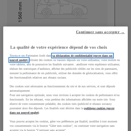
mm
1 560
Hauteur
Longueur
4 180
mm
Continuer sans accepter →
La qualité de votre expérience dépend de vos choix
Toyota et ses Partenaires listés dans
sa déclaration de confidentialité (ouvre dans un
nouvel onglet)
utilisent des cookies ou traceurs déposés sur votre ordinateur, votre mobile ou
votre tablette, afin de poursuivre les finalités suivantes : améliorer votre expérience utilisateur,
réaliser des statistiques d’audience, afficher des publicités ciblées sur les sites de partenaires,
Largeur
1 765
mm
mesurer la performance de ces publicités, utiliser des données de géolocalisation, vous offrir
des fonctionnalités relatives aux réseaux sociaux.
Des cookies sont nécessaires au fonctionnement du site et de nos services, et sont déposés
automatiquement.
Pour une navigation optimale, nous vous invitons à accepter les cookies de performance et/ou
fonctionnels. En les refusant, vous perdriez des informations affichées sur notre site. Sous
Consommation mixte
réserve de votre consentement préalable, des cookies tiers (publicité et réseaux sociaux)
pourraient alors être déposés. Les finalités sont décrites dans la
politique cookies (ouvre
Émissions CO2
114
g/km
dans un nouvel onglet)
.
Vous pouvez accepter les cookies, gérer vos préférences par finalité, modifier à tout moment
vos consentements via le bouton "Gérer mes cookies", ou continuer votre navigation sans
Performances
accepter via le bouton "Continuer sans accepter".