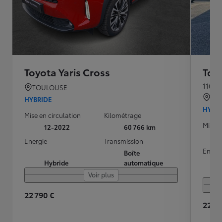
Toyota Yaris Cross
Toyo
116h 
TOULOUSE
GI
HYBRIDE
HYBR
Mise en circulation
Kilométrage
Mise e
12-2022
60 766 km
Energie
Transmission
Energ
Boîte
Hybride
automatique
Voir plus
22 790 €
22 99