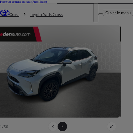
Passer au contenu suivant
(Press Enter)
DEALER NAME
Vous êtes ici
:
Ouvrir le menu
Trouvez un partenaire Toyota
Yaris Cross
Toyota Yaris Cross
1/50