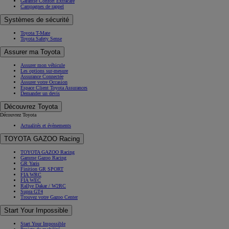
Garantie Confort Extracare
Campagnes de rappel
Systèmes de sécurité
Toyota T-Mate
Toyota Safety Sense
Assurer ma Toyota
Assurer mon véhicule
Les options sur-mesure
Assurance Connectée
Assurer votre Occasion
Espace Client Toyota Assurances
Demander un devis
Découvrez Toyota
Découvrez Toyota
Actualités et évènements
TOYOTA GAZOO Racing
TOYOTA GAZOO Racing
Gamme Gazoo Racing
GR Yaris
Finition GR SPORT
FIA WRC
FIA WEC
Rallye Dakar / W2RC
Supra GT4
Trouvez votre Gazoo Center
Start Your Impossible
Start Your Impossible