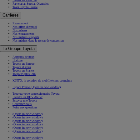
Projets de mobilité
Partenariat Special Olympics
Team Toyota France
Carrières
Recrutement
Nos offres d'emploi
Nos valeurs
Nos engagements
Nos métiers supports
Nos métiers dans le réseau de concession
Le Groupe Toyota
A propos de nous
Histoire
Toyota en Europe
Toyota et vous
Toyota en France
Toujours plus loin
KINTO, la solution de mobilité sans contrainte
Espace Presse
(Opens in new window)
Trouvez votre concessionnaire Toyota
Prendre un RDV Atelier
Essayez une Toyota
Contactez-nous
Foire aux questions
(Opens in new window)
(Opens in new window)
(Opens in new window)
(Opens in new window)
(Opens in new window)
(Opens in new window)
(Opens in new window)