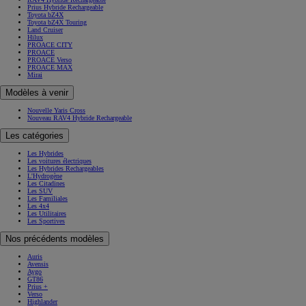
Prius Hybride Rechargeable
Toyota bZ4X
Toyota bZ4X Touring
Land Cruiser
Hilux
PROACE CITY
PROACE
PROACE Verso
PROACE MAX
Mirai
Modèles à venir
Nouvelle Yaris Cross
Nouveau RAV4 Hybride Rechargeable
Les catégories
Les Hybrides
Les voitures électriques
Les Hybrides Rechargeables
L'Hydrogène
Les Citadines
Les SUV
Les Familiales
Les 4x4
Les Utilitaires
Les Sportives
Nos précédents modèles
Auris
Avensis
Aygo
GT86
Prius +
Verso
Highlander