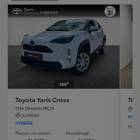
Toyota Yaris Cross
Toyo
116h Dynamic MC24
BO
QUIMPER
HYBR
HYBRIDE
Mise e
Mise en circulation
Kilométrage