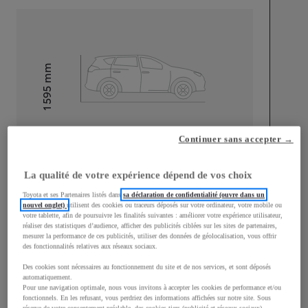
mm
1 595
Hauteur
Longueur
4 180
mm
Continuer sans accepter →
La qualité de votre expérience dépend de vos choix
Toyota et ses Partenaires listés dans
sa déclaration de confidentialité (ouvre dans un
nouvel onglet)
utilisent des cookies ou traceurs déposés sur votre ordinateur, votre mobile ou
votre tablette, afin de poursuivre les finalités suivantes : améliorer votre expérience utilisateur,
réaliser des statistiques d’audience, afficher des publicités ciblées sur les sites de partenaires,
Largeur
1 765
mm
mesurer la performance de ces publicités, utiliser des données de géolocalisation, vous offrir
des fonctionnalités relatives aux réseaux sociaux.
Des cookies sont nécessaires au fonctionnement du site et de nos services, et sont déposés
automatiquement.
Pour une navigation optimale, nous vous invitons à accepter les cookies de performance et/ou
Consommation mixte
fonctionnels. En les refusant, vous perdriez des informations affichées sur notre site. Sous
réserve de votre consentement préalable, des cookies tiers (publicité et réseaux sociaux)