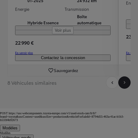
01-2025
24 932 km
Energ
Energie
Transmission
Boîte
Hybride Essence
automatique
Voir plus
23 19
22 990 €
En savoir plus
En savoir
Contactez la concession
Sauvegardez
8 Véhicules similaires
POST https://usc-webcomponents.toyota-europe.com/v1/used-stock-cars/fr/fr?
brand=toyota&uscContext=used&uscEnv=production&vehicleForSaleId=ff794d55-463a-41ac-b1b3-
b533f4b92673
Modèles
Modèles
Véhicules neufs