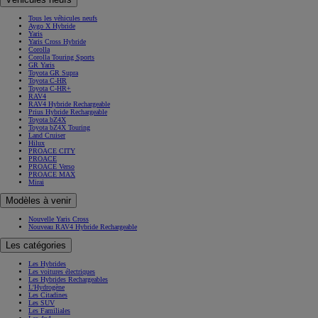
Tous les véhicules neufs
Aygo X Hybride
Yaris
Yaris Cross Hybride
Corolla
Corolla Touring Sports
GR Yaris
Toyota GR Supra
Toyota C-HR
Toyota C-HR+
RAV4
RAV4 Hybride Rechargeable
Prius Hybride Rechargeable
Toyota bZ4X
Toyota bZ4X Touring
Land Cruiser
Hilux
PROACE CITY
PROACE
PROACE Verso
PROACE MAX
Mirai
Modèles à venir
Nouvelle Yaris Cross
Nouveau RAV4 Hybride Rechargeable
Les catégories
Les Hybrides
Les voitures électriques
Les Hybrides Rechargeables
L'Hydrogène
Les Citadines
Les SUV
Les Familiales