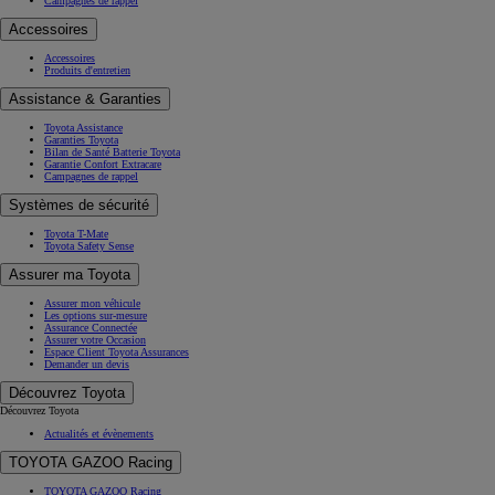
Campagnes de rappel
Accessoires
Accessoires
Produits d'entretien
Assistance & Garanties
Toyota Assistance
Garanties Toyota
Bilan de Santé Batterie Toyota
Garantie Confort Extracare
Campagnes de rappel
Systèmes de sécurité
Toyota T-Mate
Toyota Safety Sense
Assurer ma Toyota
Assurer mon véhicule
Les options sur-mesure
Assurance Connectée
Assurer votre Occasion
Espace Client Toyota Assurances
Demander un devis
Découvrez Toyota
Découvrez Toyota
Actualités et évènements
TOYOTA GAZOO Racing
TOYOTA GAZOO Racing