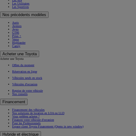
Les 4x4
Les Utilitaires
Les Sportives
Nos précédents modèles
Auris
Avensis
Aygo
GT86
Prius +
Verso
Highlander
Camry
Acheter une Toyota
Acheter une Toyota
Offres du moment
Réservation en ligne
Véhicules neufs en stock
Véhicules d'occasion
Reprise de votre véhicule
Nos conseils
Financement
Financement des véhicules
Nos solutions de location en LOA ou LLD
Vous préférez acheter ?
Financez votre véhicule d'occasion
Pour les Professionnels
Espace client Toyota Financement
(Opens in new window)
Hybride et électrique