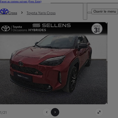
Passer au contenu suivant
(Press Enter)
DEALER NAME
Vous êtes ici
:
Ouvrir le menu
Trouvez un partenaire Toyota
Yaris Cross
Toyota Yaris Cross
1/21