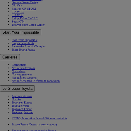
Gamme Gazoo Racing
GR Yaris
Finition GR SPORT
FIA WRC
FIA WEC
Rallye Dakar / W2RC
Supra GT4
Trouvez votre Gazoo Center
Start Your Impossible
Start Your Impossible
Projets de mobilité
Partenariat Special Olympics
Team Toyota France
Carrières
Recrutement
Nos offres d'emploi
Nos valeurs
Nos engagements
Nos métiers supports
Nos métiers dans le réseau de concession
Le Groupe Toyota
A propos de nous
Histoire
Toyota en Europe
Toyota et vous
Toyota en France
Toujours plus loin
KINTO, la solution de mobilité sans contrainte
Espace Presse
(Opens in new window)
Trouvez votre concessionnaire Toyota