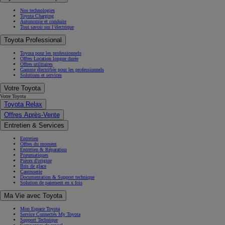
Nos technologies
Toyota Charging
Autonomie et conduite
Tout savoir sur l’électrique
Toyota Professional
Toyota pour les professionnels
Offres Location longue durée
Offres utilitaires
Gamme électrifiée pour les professionnels
Solutions et services
Votre Toyota
Votre Toyota
Toyota Relax
Offres Après-Vente
Entretien & Services
Entretien
Offres du moment
Entretien & Réparation
Pneumatiques
Pièces d'origine
Bris de glace
Carrosserie
Documentation & Support technique
Solution de paiement en x fois
Ma Vie avec Toyota
Mon Espace Toyota
Service Connectés My Toyota
Support Technique