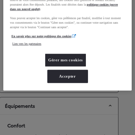
pourraient alors être déposés. Les finalités sont décrites dans la
politique cookies (ouvre
Consommation mixte
4,4
L/100 km
dans un nouvel onglet)
.
Émissions CO2
112
g/km
Vous pouvez accepter les cookies, gérer vos préférences par finalité, modifier à tout moment
vos consentements via le bouton "Gérer mes cookies", ou continuer votre navigation sans
accepter via le bouton "Continuer sans accepter".
Performances
En savoir plus sur notre politique des cookies
Vitesse maximale
170
km/h
Lien vers les partenaires
Accélération 0-100km/h
11,2
secondes
Gérer mes cookies
Transmission
Roues motrices
Roues motrices avant
Accepter
Transmission
Boîte automatique
Équipements
Confort