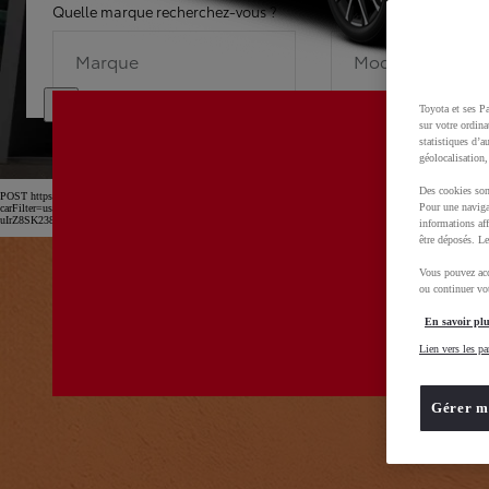
Quelle marque recherchez-vous ?
Quel modèle recherche
Marque
Modèle
Toyota et ses Pa
sur votre ordina
statistiques d’a
géolocalisation,
Des cookies son
POST https://usc-webcomponents.toyota-europe.com/v1/car-filter-header/fr/fr?
Pour une naviga
carFilter=used&brand=toyota&uscEnv=production&useGlobalStore=true&utm_campaign=SEM_Marqu
uIrZ8SK238Kn6x2OwfL2isPTEXM0MwD0BvOsZGv7GXbVu52B_rl2xoCnw4QAvD_BwE
informations aff
être déposés. Le
Vous pouvez acc
ou continuer vot
En savoir plu
Lien vers les pa
Gérer m