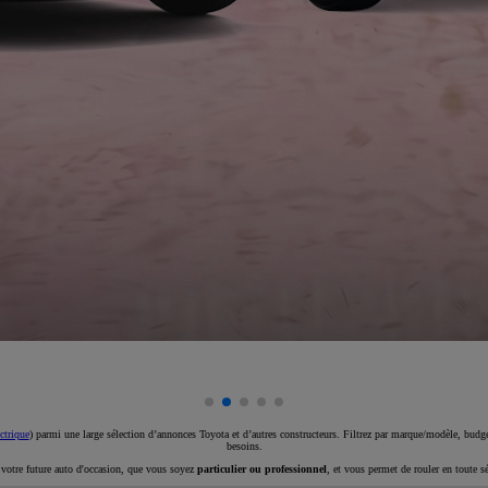
ctrique
) parmi une large sélection d’annonces Toyota et d’autres constructeurs. Filtrez par marque/modèle, budget
besoins.
e votre future auto d'occasion, que vous soyez
particulier ou professionnel
, et vous permet de rouler en toute s