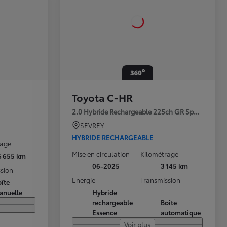
Toyota C-HR
2.0 Hybride Rechargeable 225ch GR Sport Premi
SEVREY
HYBRIDE RECHARGEABLE
rage
Mise en circulation
Kilométrage
6 655 km
06-2025
3 145 km
sion
Energie
Transmission
îte
anuelle
Hybride
rechargeable
Boîte
Essence
automatique
Voir plus