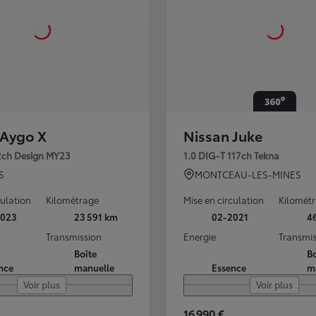
 Aygo X
Nissan Juke
72ch Design MY23
1.0 DIG-T 117ch Tekna
S
MONTCEAU-LES-MINES
culation
Kilométrage
Mise en circulation
Kilomét
2023
23 591 km
02-2021
4
Transmission
Energie
Transmis
Boîte
Bo
nce
manuelle
Essence
m
Voir plus
Voir plus
16 990 €