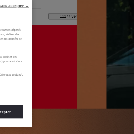
lle ?
sans accepter →
Code Postal / Concession
11177 véhicules disponibles
u traceurs déposés
eur, réaliser des
iser des données de
s perdriez des
WkltZ5T1KXUDb4&gclid=CjwKCAjwhNbTBhB4EiwAsFSg-
x) pourraient alors
Gérer mes cookies",
cepter