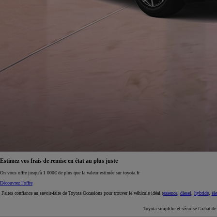
À partir de 19 700 €
Nouvelle Yaris Cross
HYBRIDE
Disponible prochainement
Estimez vos frais de remise en état au plus juste
On vous offre jusqu'à 1 000€ de plus que la valeur estimée sur toyota.fr
Découvrez l'offre
Faites confiance au savoir-faire de Toyota Occasions pour trouver le véhicule idéal (
essence
,
diesel
,
hybride
,
éle
Toyota simplifie et sécurise l'achat d