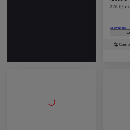
226 €/mo
En savoir plus
Co
Comp
TOYOTA C-HR
HYBRIDE OU HYBRIDE RECHARGEABLE
Disponible rapidement