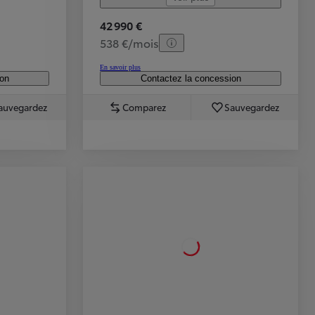
42 990 €
538 €/mois
En savoir plus
ion
Contactez la concession
auvegardez
Comparez
Sauvegardez