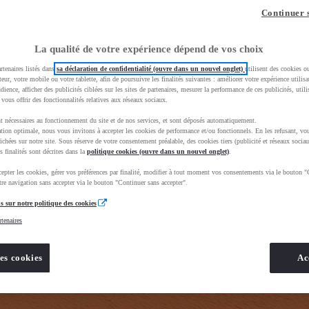
z-vous ?
Quel est votre budget ?
Dans quelle vi
Continuer 
Prix / Loyer
Ville / 
La qualité de votre expérience dépend de vos choix
rtenaires listés dans
sa déclaration de confidentialité (ouvre dans un nouvel onglet)
utilisent des cookies o
teur, votre mobile ou votre tablette, afin de poursuivre les finalités suivantes : améliorer votre expérience utilisat
udience, afficher des publicités ciblées sur les sites de partenaires, mesurer la performance de ces publicités, util
 vous offrir des fonctionnalités relatives aux réseaux sociaux.
t nécessaires au fonctionnement du site et de nos services, et sont déposés automatiquement.
tion optimale, nous vous invitons à accepter les cookies de performance et/ou fonctionnels. En les refusant, vou
e_toyota_occasion_VO&gad_source=1&gad_campaignid=12420073414&gbraid=0AAAAADMU_rPnDkJcpHH
ichées sur notre site. Sous réserve de votre consentement préalable, des cookies tiers (publicité et réseaux sociau
s finalités sont décrites dans la
politique cookies (ouvre dans un nouvel onglet)
.
epter les cookies, gérer vos préférences par finalité, modifier à tout moment vos consentements via le bouton "
re navigation sans accepter via le bouton "Continuer sans accepter".
s sur notre politique des cookies
rtenaires
es cookies
Ac