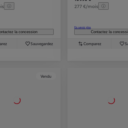
is
277 €/mois
En savoir plus
ntactez la concession
Contactez la concess
arez
Sauvegardez
Comparez
S
Vendu