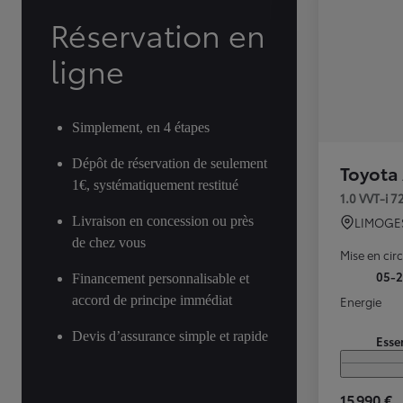
Réservation en
ligne
Simplement, en 4 étapes
Dépôt de réservation de seulement
Toyota
1€, systématiquement restitué
1.0 VVT-i 
Livraison en concession ou près
LIMOGE
de chez vous
Mise en cir
05-
Financement personnalisable et
accord de principe immédiat
Energie
Devis d’assurance simple et rapide
Esse
15 990 €