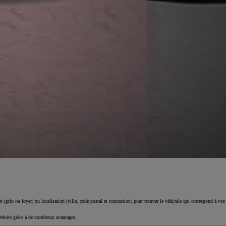
 (prix ou loyer) ou localisation (ville, code postal et concession) pour trouver le véhicule qui correspond à vos
érénité grâce à de nombreux avantages.