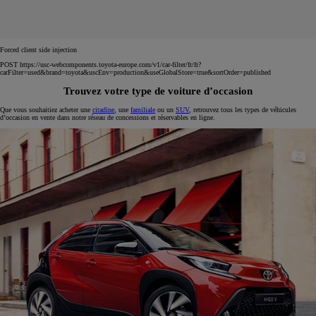
Forced client side injection
POST https://usc-webcomponents.toyota-europe.com/v1/car-filter/fr/fr?
carFilter=used&brand=toyota&uscEnv=production&useGlobalStore=true&sortOrder=published
Trouvez votre type de voiture d’occasion
Que vous souhaitiez acheter une
citadine
, une
familiale
ou un
SUV
, retrouvez tous les types de véhicules
d’occasion en vente dans notre réseau de concessions et réservables en ligne.