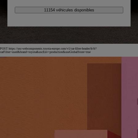
11154 véhicules disponibles
POST https://usc-webcomponents.toyota-europe.com/v1/car-filter-header/fr/fr?
carFilter=used&brand=toyota&uscEnv=production&useGlobalStore=true