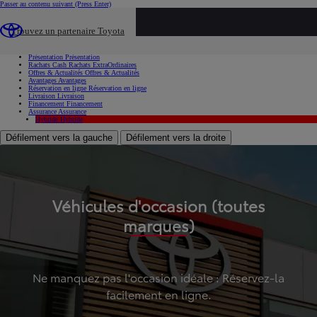
Passer au contenu suivant
(Press Enter)
...
Trouvez un partenaire Toyota
Voiture d'occasion
Présentation
Présentation
Rachats Cash
Rachats ExtraOrdinaires
Offres & Actualités
Offres & Actualités
Avantages
Avantages
Réservation en ligne
Réservation en ligne
Livraison
Livraison
Financement
Financement
Assurance
Assurance
Hybride
Hybride
Défilement vers la gauche
Défilement vers la droite
Véhicules d'occasion (toutes
marques)
Ne manquez pas l'occasion idéale : Réservez-la
facilement en ligne.