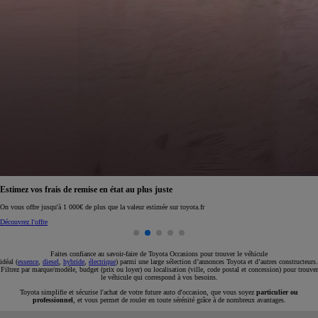
Réservez en ligne votre occasion pour 1€ seulement
Réservez en ligne
Faites confiance au savoir-faire de Toyota Occasions pour trouver le véhicule
idéal (
essence
,
diesel
,
hybride
,
électrique
) parmi une large sélection d’annonces Toyota et d’autres constructeurs.
Filtrez par marque/modèle, budget (prix ou loyer) ou localisation (ville, code postal et concession) pour trouver
le véhicule qui correspond à vos besoins.
Toyota simplifie et sécurise l'achat de votre future auto d'occasion, que vous soyez
particulier ou
professionnel
, et vous permet de rouler en toute sérénité grâce à de nombreux avantages.