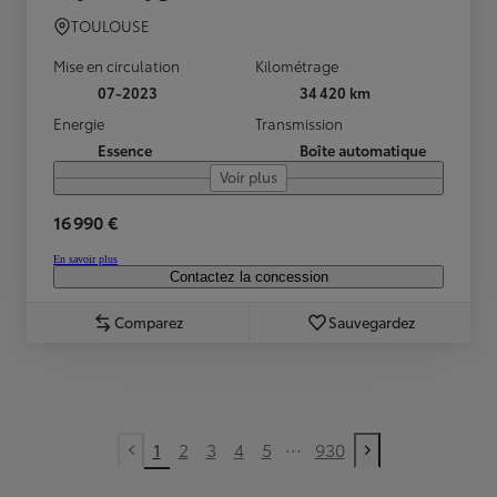
TOULOUSE
Mise en circulation
Kilométrage
07-2023
34 420 km
Energie
Transmission
Essence
Boîte automatique
Voir plus
16 990 €
En savoir plus
Contactez la concession
Comparez
Sauvegardez
...
1
2
3
4
5
930
Previous page
Next page