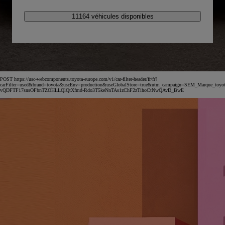
11164 véhicules disponibles
POST https://usc-webcomponents.toyota-europe.com/v1/car-filter-header/fr/fr?
carFilter=used&brand=toyota&uscEnv=production&useGlobalStore=true&utm_campaign=SEM_Marqu
vQDFTF17snsOFbnTZOHLLQlQtXfmd-Rdo3T5keNnTAs1zChF2zTihoCtNwQAvD_BwE