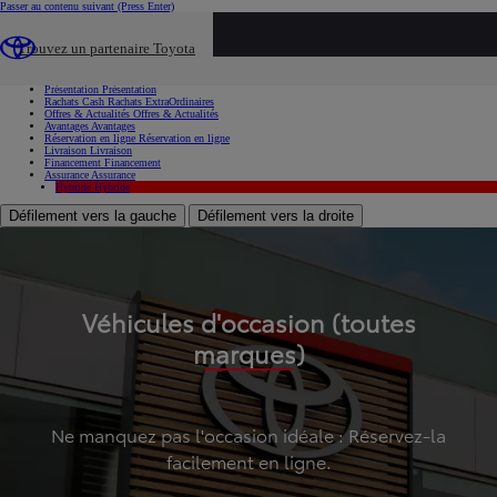
Passer au contenu suivant
(Press Enter)
...
Trouvez un partenaire Toyota
Voiture d'occasion
Présentation
Présentation
Rachats Cash
Rachats ExtraOrdinaires
Offres & Actualités
Offres & Actualités
Avantages
Avantages
Réservation en ligne
Réservation en ligne
Livraison
Livraison
Financement
Financement
Assurance
Assurance
Hybride
Hybride
Défilement vers la gauche
Défilement vers la droite
Véhicules d'occasion (toutes
marques)
Ne manquez pas l'occasion idéale : Réservez-la
facilement en ligne.