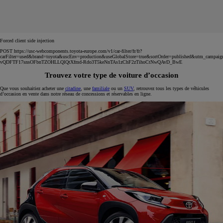
Forced client side injection
POST https://usc-webcomponents.toyota-europe.com/v1/car-filter/fr/fr?
carFilter=used&brand=toyota&uscEnv=production&useGlobalStore=true&sortOrder=published&utm
vQDFTF17snsOFbnTZOHLLQlQtXfmd-Rdo3T5keNnTAs1zChF2zTihoCtNwQAvD_BwE
Trouvez votre type de voiture d’occasion
Que vous souhaitiez acheter une
citadine
, une
familiale
ou un
SUV
, retrouvez tous les types de véhicules
d’occasion en vente dans notre réseau de concessions et réservables en ligne.