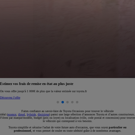
Réservez en ligne votre occasion pour 1€ seulement
Réservez en ligne
Faites confiance au savoir-faire de Toyota Occasions pour trouver le véhicule
idéal (
essence
,
diesel
,
hybride
,
électrique
) parmi une large sélection d’annonces Toyota et d’autres constructeurs.
Filtrez par marque/modèle, budget (prix ou loyer) ou localisation (ville, code postal et concession) pour trouver
le véhicule qui correspond à vos besoins.
Toyota simplifie et sécurise l'achat de votre future auto d'occasion, que vous soyez
particulier ou
professionnel
, et vous permet de rouler en toute sérénité grâce à de nombreux avantages.