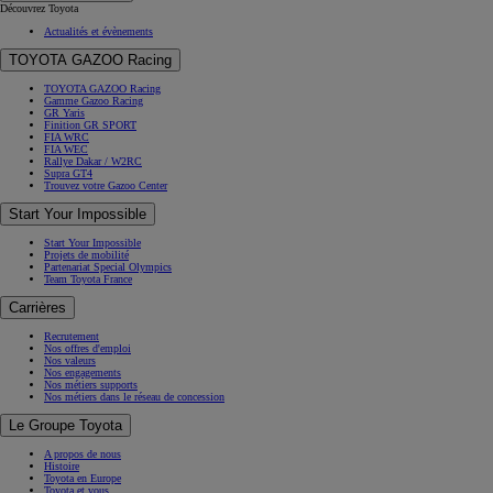
Découvrez Toyota
Actualités et évènements
TOYOTA GAZOO Racing
TOYOTA GAZOO Racing
Gamme Gazoo Racing
GR Yaris
Finition GR SPORT
FIA WRC
FIA WEC
Rallye Dakar / W2RC
Supra GT4
Trouvez votre Gazoo Center
Start Your Impossible
Start Your Impossible
Projets de mobilité
Partenariat Special Olympics
Team Toyota France
Carrières
Recrutement
Nos offres d'emploi
Nos valeurs
Nos engagements
Nos métiers supports
Nos métiers dans le réseau de concession
Le Groupe Toyota
A propos de nous
Histoire
Toyota en Europe
Toyota et vous