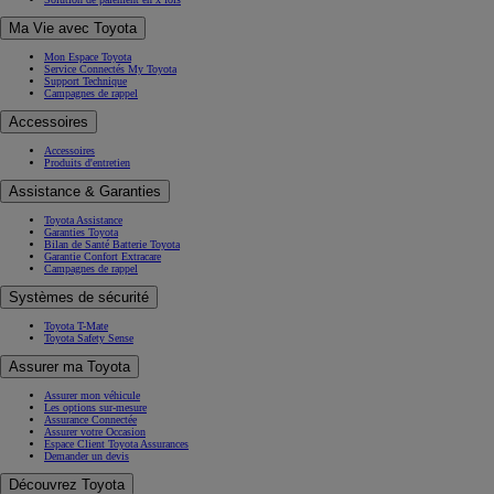
Ma Vie avec Toyota
Mon Espace Toyota
Service Connectés My Toyota
Support Technique
Campagnes de rappel
Accessoires
Accessoires
Produits d'entretien
Assistance & Garanties
Toyota Assistance
Garanties Toyota
Bilan de Santé Batterie Toyota
Garantie Confort Extracare
Campagnes de rappel
Systèmes de sécurité
Toyota T-Mate
Toyota Safety Sense
Assurer ma Toyota
Assurer mon véhicule
Les options sur-mesure
Assurance Connectée
Assurer votre Occasion
Espace Client Toyota Assurances
Demander un devis
Découvrez Toyota