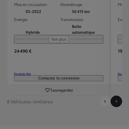
Mise en circulation
Kilométrage
Mise e
02-2022
56 415 km
Energie
Transmission
Energ
Boîte
Hybride
automatique
Voir plus
24 490 €
19 99
En savoir plus
En savoir
Contactez la concession
Sauvegardez
8 Véhicules similaires