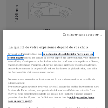
mm
1 595
Hauteur
Longueur
4 180
mm
Continuer sans accepter →
La qualité de votre expérience dépend de vos choix
Toyota et ses Partenaires listés dans
sa déclaration de confidentialité (ouvre dans un
nouvel onglet)
utilisent des cookies ou traceurs déposés sur votre ordinateur, votre mobile ou
votre tablette, afin de poursuivre les finalités suivantes : améliorer votre expérience utilisateur,
Largeur
1 765
mm
réaliser des statistiques d’audience, afficher des publicités ciblées sur les sites de partenaires,
mesurer la performance de ces publicités, utiliser des données de géolocalisation, vous offrir
des fonctionnalités relatives aux réseaux sociaux.
Des cookies sont nécessaires au fonctionnement du site et de nos services, et sont déposés
automatiquement.
Consommation mixte
Pour une navigation optimale, nous vous invitons à accepter les cookies de performance et/ou
fonctionnels. En les refusant, vous perdriez des informations affichées sur notre site. Sous
réserve de votre consentement préalable, des cookies tiers (publicité et réseaux sociaux)
Consommation mixte
4,4
L/100 km
pourraient alors être déposés. Les finalités sont décrites dans la
politique cookies (ouvre
Émissions CO2
102
g/km
dans un nouvel onglet)
.