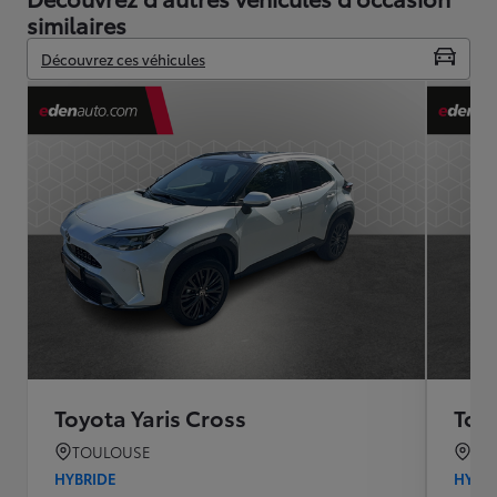
similaires
Découvrez ces véhicules
Toyota Yaris Cross
Toyo
TOULOUSE
TO
HYBRIDE
HYBR