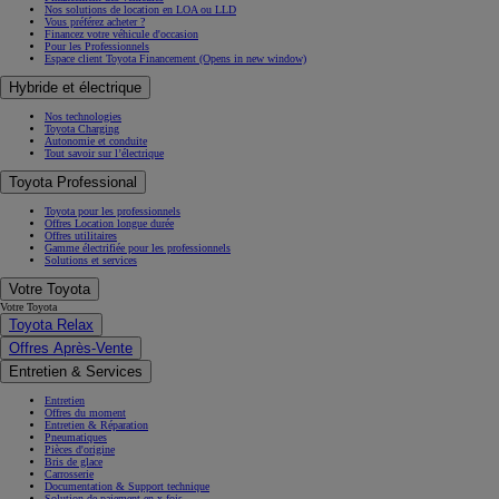
Nos solutions de location en LOA ou LLD
Vous préférez acheter ?
Financez votre véhicule d'occasion
Pour les Professionnels
Espace client Toyota Financement
(Opens in new window)
Hybride et électrique
Nos technologies
Toyota Charging
Autonomie et conduite
Tout savoir sur l’électrique
Toyota Professional
Toyota pour les professionnels
Offres Location longue durée
Offres utilitaires
Gamme électrifiée pour les professionnels
Solutions et services
Votre Toyota
Votre Toyota
Toyota Relax
Offres Après-Vente
Entretien & Services
Entretien
Offres du moment
Entretien & Réparation
Pneumatiques
Pièces d'origine
Bris de glace
Carrosserie
Documentation & Support technique
Solution de paiement en x fois