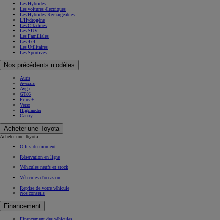
Les Hybrides
Les voitures électriques
Les Hybrides Rechargeables
L'Hydrogène
Les Citadines
Les SUV
Les Familiales
Les 4x4
Les Utilitaires
Les Sportives
Nos précédents modèles
Auris
Avensis
Aygo
GT86
Prius +
Verso
Highlander
Camry
Acheter une Toyota
Acheter une Toyota
Offres du moment
Réservation en ligne
Véhicules neufs en stock
Véhicules d'occasion
Reprise de votre véhicule
Nos conseils
Financement
Financement des véhicules