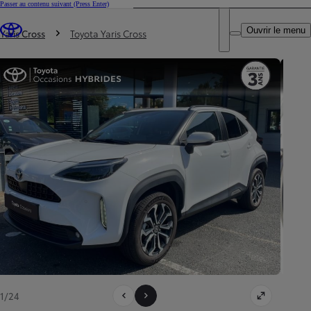
Passer au contenu suivant
(Press Enter)
DEALER NAME
Vous êtes ici
:
Ouvrir le menu
Trouvez un partenaire Toyota
Yaris Cross
Toyota Yaris Cross
1/24