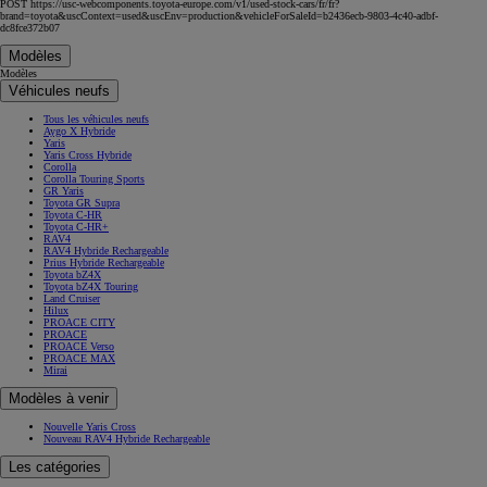
POST https://usc-webcomponents.toyota-europe.com/v1/used-stock-cars/fr/fr?
brand=toyota&uscContext=used&uscEnv=production&vehicleForSaleId=b2436ecb-9803-4c40-adbf-
dc8fce372b07
Modèles
Modèles
Véhicules neufs
Tous les véhicules neufs
Aygo X Hybride
Yaris
Yaris Cross Hybride
Corolla
Corolla Touring Sports
GR Yaris
Toyota GR Supra
Toyota C-HR
Toyota C-HR+
RAV4
RAV4 Hybride Rechargeable
Prius Hybride Rechargeable
Toyota bZ4X
Toyota bZ4X Touring
Land Cruiser
Hilux
PROACE CITY
PROACE
PROACE Verso
PROACE MAX
Mirai
Modèles à venir
Nouvelle Yaris Cross
Nouveau RAV4 Hybride Rechargeable
Les catégories