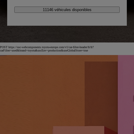
11146 véhicules disponibles
POST https://usc-webcomponents.toyota-europe.com/v1/car-filter-header/fr/fr?
carFilter=used&brand=toyota&uscEnv=production&useGlobalStore=true