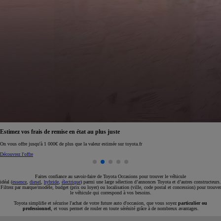
Réservez en ligne votre occasion pour 1€ seulement
Réservez en ligne
Faites confiance au savoir-faire de Toyota Occasions pour trouver le véhicule
idéal (
essence
,
diesel
,
hybride
,
électrique
) parmi une large sélection d’annonces Toyota et d’autres constructeurs.
Filtrez par marque/modèle, budget (prix ou loyer) ou localisation (ville, code postal et concession) pour trouver
le véhicule qui correspond à vos besoins.
Toyota simplifie et sécurise l'achat de votre future auto d'occasion, que vous soyez
particulier ou
professionnel
, et vous permet de rouler en toute sérénité grâce à de nombreux avantages.