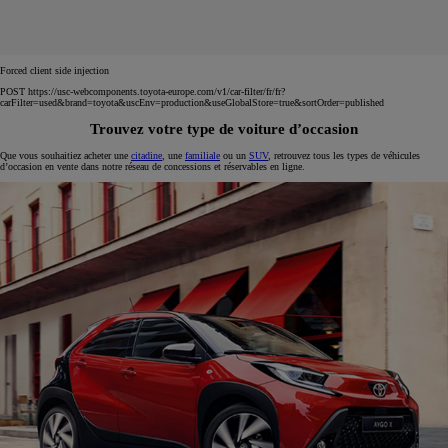
Forced client side injection
POST https://usc-webcomponents.toyota-europe.com/v1/car-filter/fr/fr?
carFilter=used&brand=toyota&uscEnv=production&useGlobalStore=true&sortOrder=published
Trouvez votre type de voiture d’occasion
Que vous souhaitiez acheter une
citadine
, une
familiale
ou un
SUV
, retrouvez tous les types de véhicules
d’occasion en vente dans notre réseau de concessions et réservables en ligne.