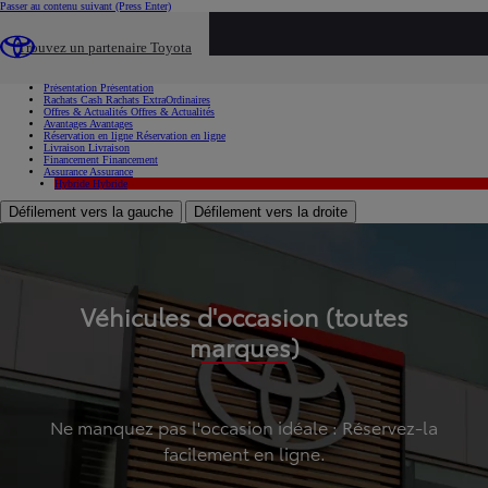
Passer au contenu suivant
(Press Enter)
...
Trouvez un partenaire Toyota
Voiture d'occasion
Présentation
Présentation
Rachats Cash
Rachats ExtraOrdinaires
Offres & Actualités
Offres & Actualités
Avantages
Avantages
Réservation en ligne
Réservation en ligne
Livraison
Livraison
Financement
Financement
Assurance
Assurance
Hybride
Hybride
Défilement vers la gauche
Défilement vers la droite
Véhicules d'occasion (toutes
marques)
Ne manquez pas l'occasion idéale : Réservez-la
facilement en ligne.