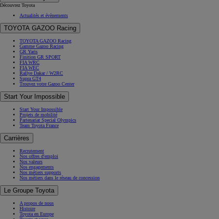
Découvrez Toyota
Actualités et évènements
TOYOTA GAZOO Racing
TOYOTA GAZOO Racing
Gamme Gazoo Racing
GR Yaris
Finition GR SPORT
FIA WRC
FIA WEC
Rallye Dakar / W2RC
Supra GT4
Trouvez votre Gazoo Center
Start Your Impossible
Start Your Impossible
Projets de mobilité
Partenariat Special Olympics
Team Toyota France
Carrières
Recrutement
Nos offres d'emploi
Nos valeurs
Nos engagements
Nos métiers supports
Nos métiers dans le réseau de concession
Le Groupe Toyota
A propos de nous
Histoire
Toyota en Europe