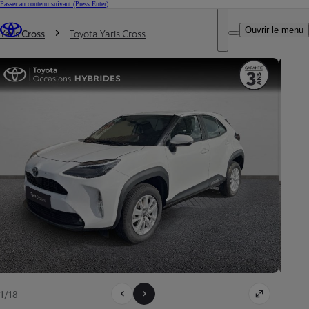
Passer au contenu suivant
(Press Enter)
DEALER NAME
Vous êtes ici
:
Ouvrir le menu
Trouvez un partenaire Toyota
Yaris Cross
Toyota Yaris Cross
1/18