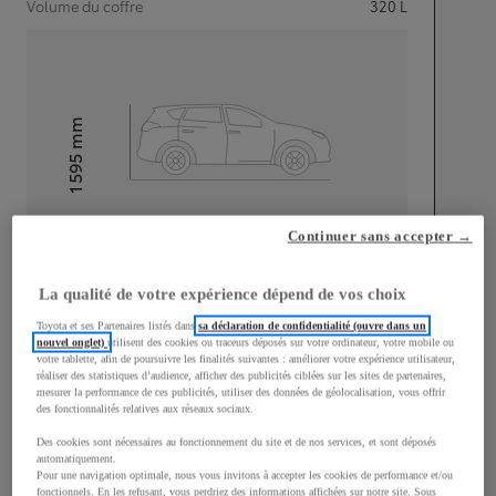
Volume du coffre
320
L
mm
1 595
Hauteur
Longueur
4 180
mm
Continuer sans accepter →
La qualité de votre expérience dépend de vos choix
Toyota et ses Partenaires listés dans
sa déclaration de confidentialité (ouvre dans un
nouvel onglet)
utilisent des cookies ou traceurs déposés sur votre ordinateur, votre mobile ou
votre tablette, afin de poursuivre les finalités suivantes : améliorer votre expérience utilisateur,
réaliser des statistiques d’audience, afficher des publicités ciblées sur les sites de partenaires,
Largeur
1 765
mm
mesurer la performance de ces publicités, utiliser des données de géolocalisation, vous offrir
des fonctionnalités relatives aux réseaux sociaux.
Des cookies sont nécessaires au fonctionnement du site et de nos services, et sont déposés
automatiquement.
Pour une navigation optimale, nous vous invitons à accepter les cookies de performance et/ou
fonctionnels. En les refusant, vous perdriez des informations affichées sur notre site. Sous