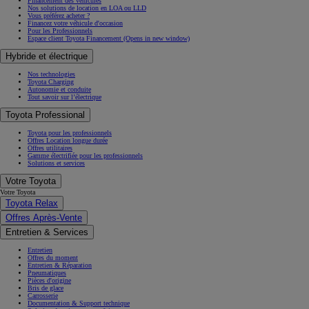
Financement des véhicules
Nos solutions de location en LOA ou LLD
Vous préférez acheter ?
Financez votre véhicule d'occasion
Pour les Professionnels
Espace client Toyota Financement
(Opens in new window)
Hybride et électrique
Nos technologies
Toyota Charging
Autonomie et conduite
Tout savoir sur l’électrique
Toyota Professional
Toyota pour les professionnels
Offres Location longue durée
Offres utilitaires
Gamme électrifiée pour les professionnels
Solutions et services
Votre Toyota
Votre Toyota
Toyota Relax
Offres Après-Vente
Entretien & Services
Entretien
Offres du moment
Entretien & Réparation
Pneumatiques
Pièces d'origine
Bris de glace
Carrosserie
Documentation & Support technique