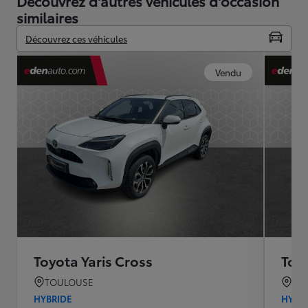
Découvrez d'autres véhicules d'occasion
similaires
Découvrez ces véhicules
Vendu
Toyota Yaris Cross
Toyo
TOULOUSE
CA
HYBRIDE
HYBR