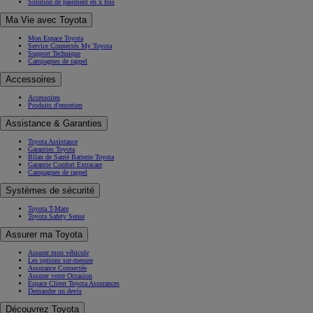
Solution de paiement en x fois
Ma Vie avec Toyota
Mon Espace Toyota
Service Connectés My Toyota
Support Technique
Campagnes de rappel
Accessoires
Accessoires
Produits d'entretien
Assistance & Garanties
Toyota Assistance
Garanties Toyota
Bilan de Santé Batterie Toyota
Garantie Confort Extracare
Campagnes de rappel
Systèmes de sécurité
Toyota T-Mate
Toyota Safety Sense
Assurer ma Toyota
Assurer mon véhicule
Les options sur-mesure
Assurance Connectée
Assurer votre Occasion
Espace Client Toyota Assurances
Demander un devis
Découvrez Toyota