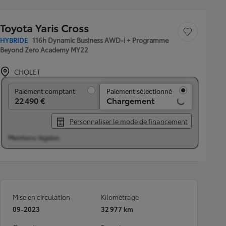
Toyota Yaris Cross
Sauvegarder le véh
HYBRIDE
116h Dynamic Business AWD-i + Programme
Beyond Zero Academy MY22
CHOLET
Paiement comptant
Paiement comptant
Paiement sélectionné
22 490 €
Chargement
Personnaliser le mode de financement
Mentions légales
Mise en circulation
Kilométrage
09-2023
32 977 km