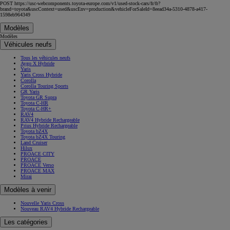
POST https://usc-webcomponents.toyota-europe.com/v1/used-stock-cars/fr/fr?
brand=toyota&uscContext=used&uscEnv=production&vehicleForSaleId=8eead34a-5310-4878-a417-
1598eb964349
Modèles
Modèles
Véhicules neufs
Tous les véhicules neufs
Aygo X Hybride
Yaris
Yaris Cross Hybride
Corolla
Corolla Touring Sports
GR Yaris
Toyota GR Supra
Toyota C-HR
Toyota C-HR+
RAV4
RAV4 Hybride Rechargeable
Prius Hybride Rechargeable
Toyota bZ4X
Toyota bZ4X Touring
Land Cruiser
Hilux
PROACE CITY
PROACE
PROACE Verso
PROACE MAX
Mirai
Modèles à venir
Nouvelle Yaris Cross
Nouveau RAV4 Hybride Rechargeable
Les catégories