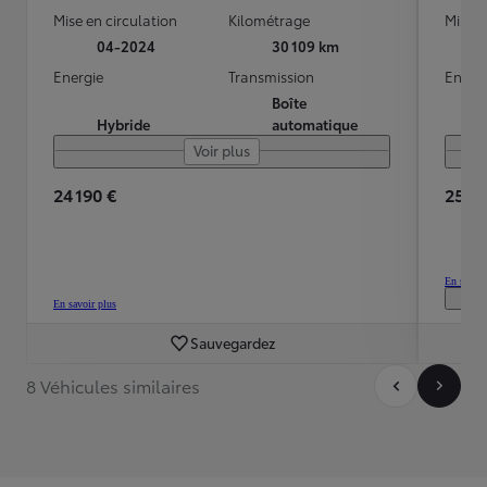
Mise en circulation
Kilométrage
Mise e
04-2024
30 109 km
Energie
Transmission
Energ
Boîte
Hybride
automatique
Voir plus
24 190 €
25 99
En savoir
En savoir plus
Sauvegardez
8 Véhicules similaires