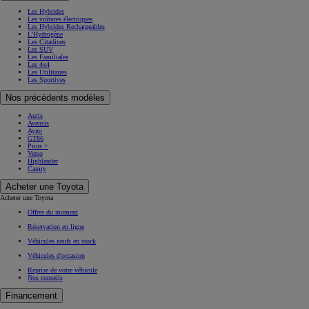
Les Hybrides
Les voitures électriques
Les Hybrides Rechargeables
L'Hydrogène
Les Citadines
Les SUV
Les Familiales
Les 4x4
Les Utilitaires
Les Sportives
Nos précédents modèles
Auris
Avensis
Aygo
GT86
Prius +
Verso
Highlander
Camry
Acheter une Toyota
Acheter une Toyota
Offres du moment
Réservation en ligne
Véhicules neufs en stock
Véhicules d'occasion
Reprise de votre véhicule
Nos conseils
Financement