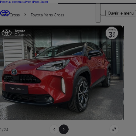
Passer au contenu suivant
(Press Enter)
DEALER NAME
Vous êtes ici
:
Ouvrir le menu
Trouvez un partenaire Toyota
Yaris Cross
Toyota Yaris Cross
1/24