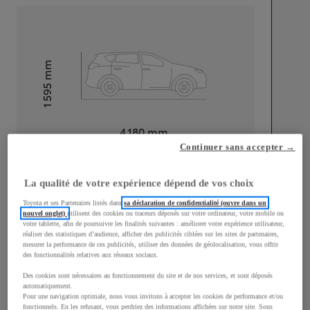
mm
1 595
Hauteur
Longueur
4 180
mm
Continuer sans accepter →
La qualité de votre expérience dépend de vos choix
Toyota et ses Partenaires listés dans
sa déclaration de confidentialité (ouvre dans un
nouvel onglet)
utilisent des cookies ou traceurs déposés sur votre ordinateur, votre mobile ou
votre tablette, afin de poursuivre les finalités suivantes : améliorer votre expérience utilisateur,
Largeur
1 765
mm
réaliser des statistiques d’audience, afficher des publicités ciblées sur les sites de partenaires,
mesurer la performance de ces publicités, utiliser des données de géolocalisation, vous offrir
des fonctionnalités relatives aux réseaux sociaux.
Des cookies sont nécessaires au fonctionnement du site et de nos services, et sont déposés
automatiquement.
Consommation mixte
Pour une navigation optimale, nous vous invitons à accepter les cookies de performance et/ou
fonctionnels. En les refusant, vous perdriez des informations affichées sur notre site. Sous