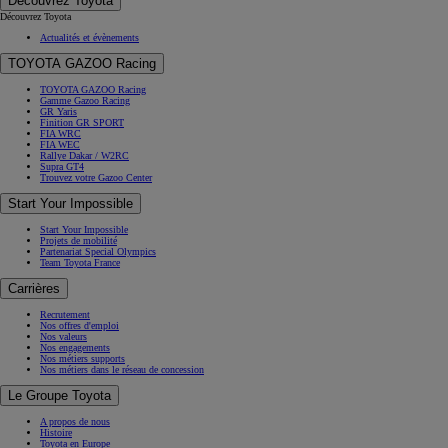
Découvrez Toyota
Découvrez Toyota
Actualités et évènements
TOYOTA GAZOO Racing
TOYOTA GAZOO Racing
Gamme Gazoo Racing
GR Yaris
Finition GR SPORT
FIA WRC
FIA WEC
Rallye Dakar / W2RC
Supra GT4
Trouvez votre Gazoo Center
Start Your Impossible
Start Your Impossible
Projets de mobilité
Partenariat Special Olympics
Team Toyota France
Carrières
Recrutement
Nos offres d'emploi
Nos valeurs
Nos engagements
Nos métiers supports
Nos métiers dans le réseau de concession
Le Groupe Toyota
A propos de nous
Histoire
Toyota en Europe