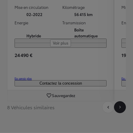
Mise en circulation
Kilométrage
Mise e
02-2022
56 415 km
Energie
Transmission
Energ
Boîte
Hybride
automatique
Voir plus
24 490 €
19 99
En savoir plus
En savoir
Contactez la concession
Sauvegardez
8 Véhicules similaires