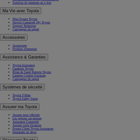
Solution de paiement en x fois
Ma Vie avec Toyota
Mon Espace Toyota
Service Connectés My Toyota
Support Technique
Campagnes de rappel
Accessoires
Accessoires
Produits d'entretien
Assistance & Garanties
Toyota Assistance
Garanties Toyota
Bilan de Santé Batterie Toyota
Garantie Confort Extracare
Campagnes de rappel
Systèmes de sécurité
Toyota T-Mate
Toyota Safety Sense
Assurer ma Toyota
Assurer mon véhicule
Les options sur-mesure
Assurance Connectée
Assurer votre Occasion
Espace Client Toyota Assurances
Demander un devis