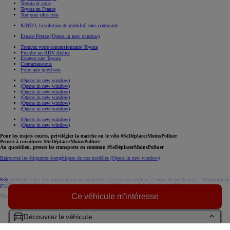
Toyota et vous
Toyota en France
Toujours plus loin
KINTO, la solution de mobilité sans contrainte
Espace Presse
(Opens in new window)
Trouvez votre concessionnaire Toyota
Prendre un RDV Atelier
Essayez une Toyota
Contactez-nous
Foire aux questions
(Opens in new window)
(Opens in new window)
(Opens in new window)
(Opens in new window)
(Opens in new window)
(Opens in new window)
(Opens in new window)
(Opens in new window)
Pour les trajets courts, privilégiez la marche ou le vélo #SeDéplacerMoinsPolluer
Pensez à covoiturer #SeDéplacerMoinsPolluer
Au quotidien, prenez les transports en commun #SeDéplacerMoinsPolluer
Retrouvez les étiquettes énergétiques de nos modèles
(Opens in new window)
Réglement du site
|
Vos informations personnelles
|
Gestion des cookies
|
Centre de préférences
|
Déclaration de
confidentialité
|
Règlement européen sur les données
|
Code de conduite
download (pdf(
Ce véhicule m'intéresse
Toyota. Tous droits réservés. © 2026
Informations légales
Accessibilité : non conforme
Découvrez le véhicule