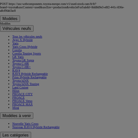
POST https://usc-webcomponents.toyota-europe.com/v1/used-stock-cars/fr/fr?
brand=toyota&uscContext=used&uscEnv=production&vehicleForSaleId=8dd8d9e3-e8f2-441c-836e-
a8cf9fab3ac8
Modèles
Modèles
Véhicules neufs
Tous les véhicules neufs
Aygo X Hybride
Yaris
Yaris Cross Hybride
Corolla
Corolla Touring Sports
GR Yaris
Toyota GR Supra
Toyota C-HR
Toyota C-HR+
RAV4
RAV4 Hybride Rechargeable
Prius Hybride Rechargeable
Toyota bZ4X
Toyota bZ4X Touring
Land Cruiser
Hilux
PROACE CITY
PROACE
PROACE Verso
PROACE MAX
Mirai
Modèles à venir
Nouvelle Yaris Cross
Nouveau RAV4 Hybride Rechargeable
Les catégories