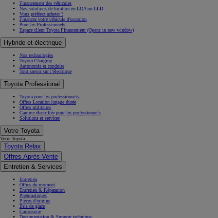
Financement des véhicules
Nos solutions de location en LOA ou LLD
Vous préférez acheter ?
Financez votre véhicule d'occasion
Pour les Professionnels
Espace client Toyota Financement
(Opens in new window)
Hybride et électrique
Nos technologies
Toyota Charging
Autonomie et conduite
Tout savoir sur l’électrique
Toyota Professional
Toyota pour les professionnels
Offres Location longue durée
Offres utilitaires
Gamme électrifiée pour les professionnels
Solutions et services
Votre Toyota
Votre Toyota
Toyota Relax
Offres Après-Vente
Entretien & Services
Entretien
Offres du moment
Entretien & Réparation
Pneumatiques
Pièces d'origine
Bris de glace
Carrosserie
Documentation & Support technique