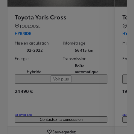
Toyota Yaris Cross
Toyo
TOULOUSE
TO
HYBRIDE
HYBR
Mise en circulation
Kilométrage
Mise e
02-2022
56 415 km
Energie
Transmission
Energ
Boîte
Hybride
automatique
Voir plus
24 490 €
19 99
En savoir plus
En savoir
Contactez la concession
Sauvegardez