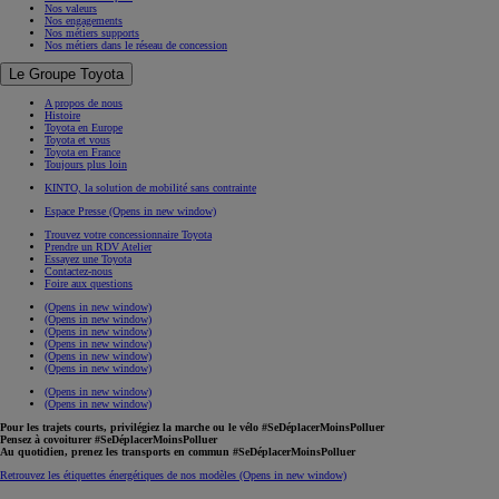
Nos valeurs
Nos engagements
Nos métiers supports
Nos métiers dans le réseau de concession
Le Groupe Toyota
A propos de nous
Histoire
Toyota en Europe
Toyota et vous
Toyota en France
Toujours plus loin
KINTO, la solution de mobilité sans contrainte
Espace Presse
(Opens in new window)
Trouvez votre concessionnaire Toyota
Prendre un RDV Atelier
Essayez une Toyota
Contactez-nous
Foire aux questions
(Opens in new window)
(Opens in new window)
(Opens in new window)
(Opens in new window)
(Opens in new window)
(Opens in new window)
(Opens in new window)
(Opens in new window)
Pour les trajets courts, privilégiez la marche ou le vélo #SeDéplacerMoinsPolluer
Pensez à covoiturer #SeDéplacerMoinsPolluer
Au quotidien, prenez les transports en commun #SeDéplacerMoinsPolluer
Retrouvez les étiquettes énergétiques de nos modèles
(Opens in new window)