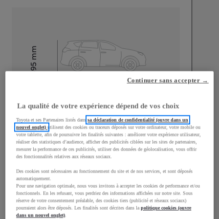
mm
1 595
Hauteur
Continuer sans accepter →
Longueur
4 180
mm
La qualité de votre expérience dépend de vos choix
Toyota et ses Partenaires listés dans
sa déclaration de confidentialité (ouvre dans un
nouvel onglet)
utilisent des cookies ou traceurs déposés sur votre ordinateur, votre mobile ou
votre tablette, afin de poursuivre les finalités suivantes : améliorer votre expérience utilisateur,
réaliser des statistiques d’audience, afficher des publicités ciblées sur les sites de partenaires,
mesurer la performance de ces publicités, utiliser des données de géolocalisation, vous offrir
des fonctionnalités relatives aux réseaux sociaux.
Largeur
1 765
mm
Des cookies sont nécessaires au fonctionnement du site et de nos services, et sont déposés
automatiquement.
Pour une navigation optimale, nous vous invitons à accepter les cookies de performance et/ou
fonctionnels. En les refusant, vous perdriez des informations affichées sur notre site. Sous
réserve de votre consentement préalable, des cookies tiers (publicité et réseaux sociaux)
pourraient alors être déposés. Les finalités sont décrites dans la
politique cookies (ouvre
Consommation mixte
dans un nouvel onglet)
.