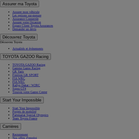
Assurer ma Toyota
Assurer mon véhicule
Les options sur-mesure
Assurance Connectée
Assurer votre Occasion
Espace Client Toyota Assurances
Demander un devis
Découvrez Toyota
Découvrez Toyota
Actualités et évènements
TOYOTA GAZOO Racing
TOYOTA GAZOO Racing
Gamme Gazoo Racing
GR Yaris
Finition GR SPORT
FIA WRC
FIA WEC
Rallye Dakar / W2RC
Supra GT4
Trouvez votre Gazoo Center
Start Your Impossible
Start Your Impossible
Projets de mobilité
Partenariat Special Olympics
Team Toyota France
Carrières
Recrutement
Nos offres d'emploi