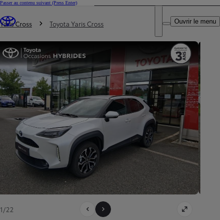
Passer au contenu suivant
(Press Enter)
DEALER NAME
Vous êtes ici
:
Ouvrir le menu
Trouvez un partenaire Toyota
Yaris Cross
Toyota Yaris Cross
1/22