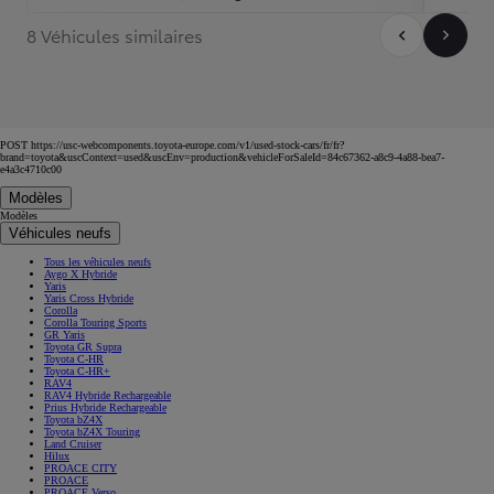
8 Véhicules similaires
POST https://usc-webcomponents.toyota-europe.com/v1/used-stock-cars/fr/fr?
brand=toyota&uscContext=used&uscEnv=production&vehicleForSaleId=84c67362-a8c9-4a88-bea7-
e4a3c4710c00
Modèles
Modèles
Véhicules neufs
Tous les véhicules neufs
Aygo X Hybride
Yaris
Yaris Cross Hybride
Corolla
Corolla Touring Sports
GR Yaris
Toyota GR Supra
Toyota C-HR
Toyota C-HR+
RAV4
RAV4 Hybride Rechargeable
Prius Hybride Rechargeable
Toyota bZ4X
Toyota bZ4X Touring
Land Cruiser
Hilux
PROACE CITY
PROACE
PROACE Verso