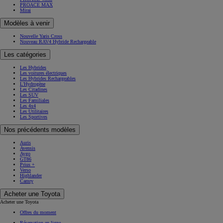
PROACE MAX
Mirai
Modèles à venir
Nouvelle Yaris Cross
Nouveau RAV4 Hybride Rechargeable
Les catégories
Les Hybrides
Les voitures électriques
Les Hybrides Rechargeables
L'Hydrogène
Les Citadines
Les SUV
Les Familiales
Les 4x4
Les Utilitaires
Les Sportives
Nos précédents modèles
Auris
Avensis
Aygo
GT86
Prius +
Verso
Highlander
Camry
Acheter une Toyota
Acheter une Toyota
Offres du moment
Réservation en ligne