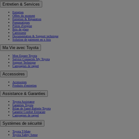
Entretien & Services
Entretien
Offres du moment
Entretien & Réparation
Pneumatiques
Pièces d'origine
Bris de glace
Carrosserie
Documentation & Support technique
Solution de paiement en x fois
Ma Vie avec Toyota
Mon Espace Toyota
Service Connectés My Toyota
Support Technique
Campagnes de rappel
Accessoires
Accessoires
Produits d'entretien
Assistance & Garanties
Toyota Assistance
Garanties Toyota
Bilan de Santé Batterie Toyota
Garantie Confort Extracare
Campagnes de rappel
Systèmes de sécurité
Toyota T-Mate
Toyota Safety Sense