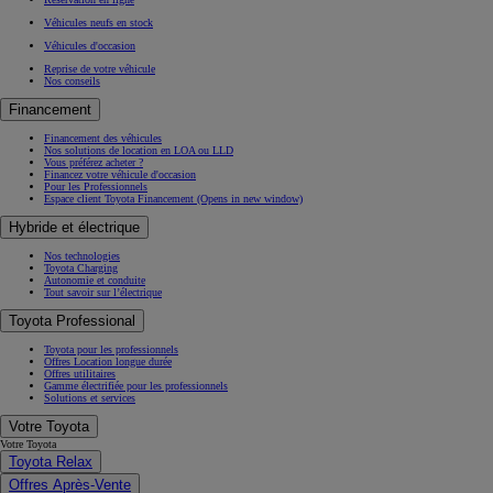
Véhicules neufs en stock
Véhicules d'occasion
Reprise de votre véhicule
Nos conseils
Financement
Financement des véhicules
Nos solutions de location en LOA ou LLD
Vous préférez acheter ?
Financez votre véhicule d'occasion
Pour les Professionnels
Espace client Toyota Financement
(Opens in new window)
Hybride et électrique
Nos technologies
Toyota Charging
Autonomie et conduite
Tout savoir sur l’électrique
Toyota Professional
Toyota pour les professionnels
Offres Location longue durée
Offres utilitaires
Gamme électrifiée pour les professionnels
Solutions et services
Votre Toyota
Votre Toyota
Toyota Relax
Offres Après-Vente