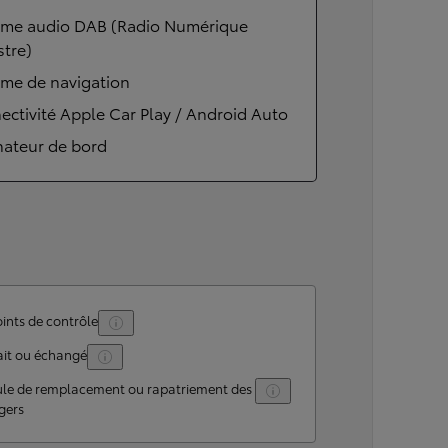
ème audio DAB (Radio Numérique
stre)
ème de navigation
ctivité Apple Car Play / Android Auto
nateur de bord
ints de contrôle
ait ou échangé
ule de remplacement ou rapatriement des
gers