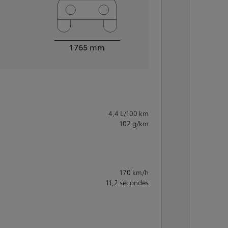
Largeur
1 765
mm
4,4
L/100 km
102
g/km
170
km/h
11,2
secondes