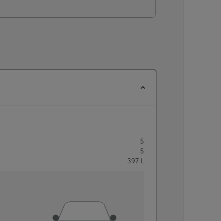
5
5
397
L