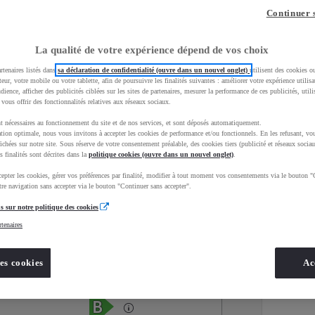
Continuer 
La qualité de votre expérience dépend de vos choix
rtenaires listés dans
sa déclaration de confidentialité (ouvre dans un nouvel onglet)
utilisent des cookies o
teur, votre mobile ou votre tablette, afin de poursuivre les finalités suivantes : améliorer votre expérience utilisat
udience, afficher des publicités ciblées sur les sites de partenaires, mesurer la performance de ces publicités, util
 vous offrir des fonctionnalités relatives aux réseaux sociaux.
t nécessaires au fonctionnement du site et de nos services, et sont déposés automatiquement.
tion optimale, nous vous invitons à accepter les cookies de performance et/ou fonctionnels. En les refusant, vou
ichées sur notre site. Sous réserve de votre consentement préalable, des cookies tiers (publicité et réseaux sociau
s finalités sont décrites dans la
politique cookies (ouvre dans un nouvel onglet)
.
epter les cookies, gérer vos préférences par finalité, modifier à tout moment vos consentements via le bouton "
Services
Concession
re navigation sans accepter via le bouton "Continuer sans accepter".
s sur notre politique des cookies
rtenaires
Energie
oyota Occasions
Hybride Essence
es cookies
Ac
Étiquette énergétique