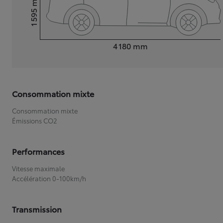
1 595
Hauteur
Longueur
4 180
mm
Consommation mixte
Consommation mixte
Émissions CO2
Performances
Vitesse maximale
Accélération 0-100km/h
Transmission