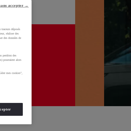
sans accepter →
u traceurs déposés
eur, réaliser des
iser des données de
s perdriez des
x) pourraient alors
Gérer mes cookies",
cepter