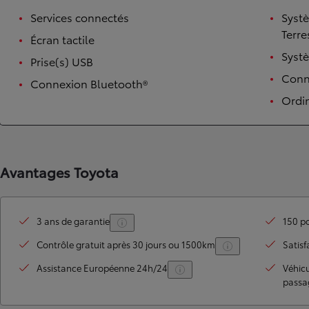
Services connectés
Syst
Terre
Écran tactile
Syst
Prise(s) USB
Conne
Connexion Bluetooth®
Ordi
TOYOTA C-HR
Avantages Toyota
HYBRIDE OU HYBRIDE RECHARGEABLE
Disponible rapidement
3 ans de garantie
150 po
Contrôle gratuit après 30 jours ou 1500km
Satisf
Assistance Européenne 24h/24
Véhic
passa