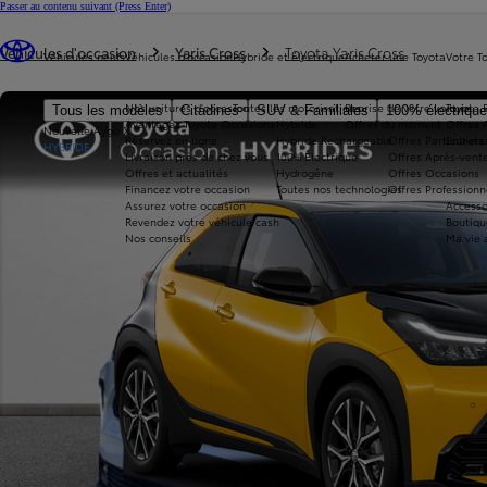
Passer au contenu suivant
(Press Enter)
Vous êtes ici
:
Véhicules d'occasion
Yaris Cross
Toyota Yaris Cross
Véhicules neufs
Véhicules d'occasion
Hybride et électrique
Acheter une Toyota
Votre T
Nos voitures d'occasion
Toutes les motorisations
Reprise de votre voiture
Toyota 
Tous les modèles
Citadines
SUV & Familiales
100% électriqu
Avantages Toyota Occasions
Hybride
Offres du moment
Offres 
Nouvelle Aygo X
Réservez en ligne
Hybride Rechargeable
Offres Particuliers
Entrete
HYBRIDE
Livraison près de chez vous
100% Électrique
Offres Après-vente
Offres et actualités
Hydrogène
Offres Occasions
Financez votre occasion
Toutes nos technologies
Offres Professionn
Assurez votre occasion
Accesso
Revendez votre véhicule cash
Boutiqu
Nos conseils
Ma vie 