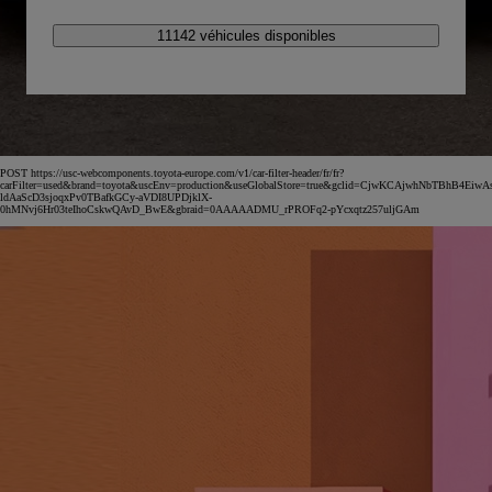
11142 véhicules disponibles
POST https://usc-webcomponents.toyota-europe.com/v1/car-filter-header/fr/fr?
carFilter=used&brand=toyota&uscEnv=production&useGlobalStore=true&gclid=CjwKCAjwhNbTBhB4EiwA
ldAaScD3sjoqxPv0TBafkGCy-aVDI8UPDjklX-
0hMNvj6Hr03teIhoCskwQAvD_BwE&gbraid=0AAAAADMU_rPROFq2-pYcxqtz257uljGAm