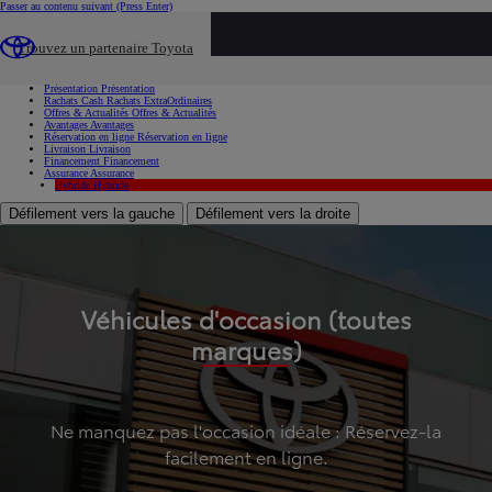
Passer au contenu suivant
(Press Enter)
...
Trouvez un partenaire Toyota
Voiture d'occasion
Présentation
Présentation
Rachats Cash
Rachats ExtraOrdinaires
Offres & Actualités
Offres & Actualités
Avantages
Avantages
Réservation en ligne
Réservation en ligne
Livraison
Livraison
Financement
Financement
Assurance
Assurance
Hybride
Hybride
Défilement vers la gauche
Défilement vers la droite
Véhicules d'occasion (toutes
marques)
Ne manquez pas l'occasion idéale : Réservez-la
facilement en ligne.