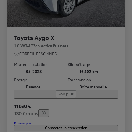
Toyota Aygo X
1.0 VVT-i 72ch Active Business
CORBEIL ESSONNES
Mise en circulation
Kilométrage
05-2023
16 402 km
Energie
Transmission
Essence
Boîte manuelle
Voir plus
11 890 €
130 €/mois
En savoir plus
Contactez la concession