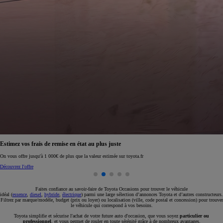
Réservez en ligne votre occasion pour 1€ seulement
Réservez en ligne
Faites confiance au savoir-faire de Toyota Occasions pour trouver le véhicule
idéal (
essence
,
diesel
,
hybride
,
électrique
) parmi une large sélection d’annonces Toyota et d’autres constructeurs.
Filtrez par marque/modèle, budget (prix ou loyer) ou localisation (ville, code postal et concession) pour trouver
le véhicule qui correspond à vos besoins.
Toyota simplifie et sécurise l'achat de votre future auto d'occasion, que vous soyez
particulier ou
professionnel
, et vous permet de rouler en toute sérénité grâce à de nombreux avantages.