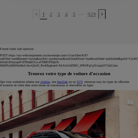
...
1
2
3
4
5
929
Previous page
Next page
Forced client side injection
POST https://usc-webcomponents.toyota-europe.com/v1/car-filter/fr/fr?
carFilter=used&brand=toyota&uscEnv=production&useGlobalStore=true&sortOrder=published&gclid=C
ldAaScD3sjoqxPv0TBafkGCy-aVDI8UPDjklX-
0hMNvj6Hr03teIhoCskwQAvD_BwE&gbraid=0AAAAADMU_rPROFq2-pYcxqtz257uljGAm
Trouvez votre type de voiture d’occasion
Que vous souhaitiez acheter une
citadine
, une
familiale
ou un
SUV
, retrouvez tous les types de véhicules
d’occasion en vente dans notre réseau de concessions et réservables en ligne.