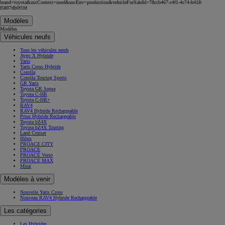
brand=toyota&uscContext=used&uscEnv=production&vehicleForSaleId=78ccb467-c4f1-4c74-b418-
f5807db0f1fd
Modèles
Modèles
Véhicules neufs
Tous les véhicules neufs
Aygo X Hybride
Yaris
Yaris Cross Hybride
Corolla
Corolla Touring Sports
GR Yaris
Toyota GR Supra
Toyota C-HR
Toyota C-HR+
RAV4
RAV4 Hybride Rechargeable
Prius Hybride Rechargeable
Toyota bZ4X
Toyota bZ4X Touring
Land Cruiser
Hilux
PROACE CITY
PROACE
PROACE Verso
PROACE MAX
Mirai
Modèles à venir
Nouvelle Yaris Cross
Nouveau RAV4 Hybride Rechargeable
Les catégories
Les Hybrides