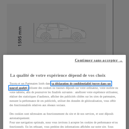
mm
1 595
Hauteur
Longueur
4 180
mm
Continuer sans accepter →
La qualité de votre expérience dépend de vos choix
Toyota et ses Partenaires listés dans
sa déclaration de confidentialité (ouvre dans un
nouvel onglet)
utilisent des cookies ou traceurs déposés sur votre ordinateur, votre mobile ou
votre tablette, afin de poursuivre les finalités suivantes : améliorer votre expérience utilisateur,
Largeur
1 765
mm
réaliser des statistiques d’audience, afficher des publicités ciblées sur les sites de partenaires,
mesurer la performance de ces publicités, utiliser des données de géolocalisation, vous offrir
des fonctionnalités relatives aux réseaux sociaux.
Des cookies sont nécessaires au fonctionnement du site et de nos services, et sont déposés
automatiquement.
Pour une navigation optimale, nous vous invitons à accepter les cookies de performance et/ou
Consommation mixte
fonctionnels. En les refusant, vous perdriez des informations affichées sur notre site. Sous