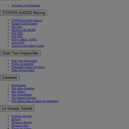
Actualités et évènements
TOYOTA GAZOO Racing
TOYOTA GAZOO Racing
Gamme Gazoo Racing
GR Yaris
Finition GR SPORT
FIA WRC
FIA WEC
Rallye Dakar / W2RC
Supra GT4
Trouvez votre Gazoo Center
Start Your Impossible
Start Your Impossible
Projets de mobilité
Partenariat Special Olympics
Team Toyota France
Carrières
Recrutement
Nos offres d'emploi
Nos valeurs
Nos engagements
Nos métiers supports
Nos métiers dans le réseau de concession
Le Groupe Toyota
A propos de nous
Histoire
Toyota en Europe
Toyota et vous
Toyota en France