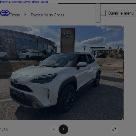
Passer au contenu suivant
(Press Enter)
DEALER NAME
Vous êtes ici
:
Ouvrir le menu
Trouvez un partenaire Toyota
Yaris Cross
Toyota Yaris Cross
1/18