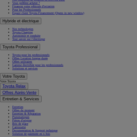
Vous préférez acheter ?
Financez votre véhicule d'occasion
Pour les Professionnels
Espace client Toyota Financement
(Opens in new window)
Hybride et électrique
Nos technologies
Toyota Charging
Autonomie et conduite
Tout savoir sur l’électrique
Toyota Professional
Toyota pour les professionnels
Offres Location longue durée
Offres utilitaires
Gamme électrifiée pour les professionnels
Solutions et services
Votre Toyota
Votre Toyota
Toyota Relax
Offres Après-Vente
Entretien & Services
Entretien
Offres du moment
Entretien & Réparation
Pneumatiques
Pièces d'origine
Bris de glace
Carrosserie
Documentation & Support technique
Solution de paiement en x fois