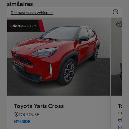
similaires
Découvrez ces véhicules
Toyota Yaris Cross
Toyo
1.5 H
TOULOUSE
Le 
HYBRIDE
HYBR