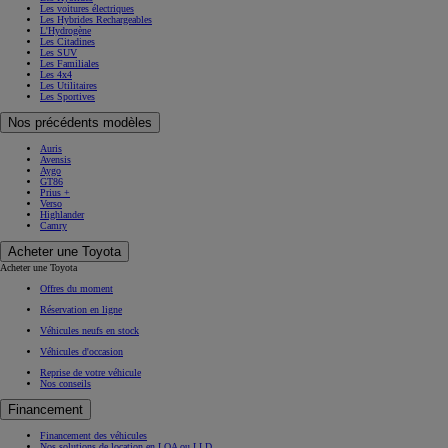
Les voitures électriques
Les Hybrides Rechargeables
L'Hydrogène
Les Citadines
Les SUV
Les Familiales
Les 4x4
Les Utilitaires
Les Sportives
Nos précédents modèles
Auris
Avensis
Aygo
GT86
Prius +
Verso
Highlander
Camry
Acheter une Toyota
Acheter une Toyota
Offres du moment
Réservation en ligne
Véhicules neufs en stock
Véhicules d'occasion
Reprise de votre véhicule
Nos conseils
Financement
Financement des véhicules
Nos solutions de location en LOA ou LLD