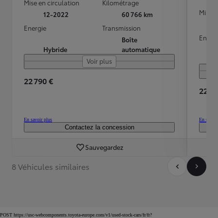
Mise en circulation
Kilométrage
Mise e
12-2022
60 766 km
Energie
Transmission
Energ
Boîte
Hybride
automatique
Voir plus
22 790 €
22 69
En savoir plus
En savoir
Contactez la concession
Sauvegardez
8 Véhicules similaires
POST https://usc-webcomponents.toyota-europe.com/v1/used-stock-cars/fr/fr?