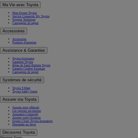
Ma Vie avec Toyota
Mon Espace Toyota
Service Connectés My Toyota
Support Technique
Campagnes de rappel
Accessoires
Accessoires
Produits d'entretien
Assistance & Garanties
Toyota Assistance
Garanties Toyota
Bilan de Santé Batterie Toyota
Garantie Confort Extracare
Campagnes de rappel
Systèmes de sécurité
Toyota T-Mate
Toyota Safety Sense
Assurer ma Toyota
Assurer mon véhicule
Les options sur-mesure
Assurance Connectée
Assurer votre Occasion
Espace Client Toyota Assurances
Demander un devis
Découvrez Toyota
Découvrez Toyota