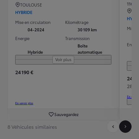
116h T
TOULOUSE
AR
HYBRIDE
HYBR
Mise en circulation
Kilométrage
Mise e
04-2024
30 109 km
Energie
Transmission
Energ
Boîte
Hybride
automatique
Voir plus
24 190 €
24 99
284 
En savoir
En savoir plus
Sauvegardez
8 Véhicules similaires