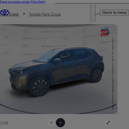
Passer au contenu suivant
(Press Enter)
DEALER NAME
Vous êtes ici
:
Ouvrir le menu
Trouvez un partenaire Toyota
Yaris Cross
Toyota Yaris Cross
1/30