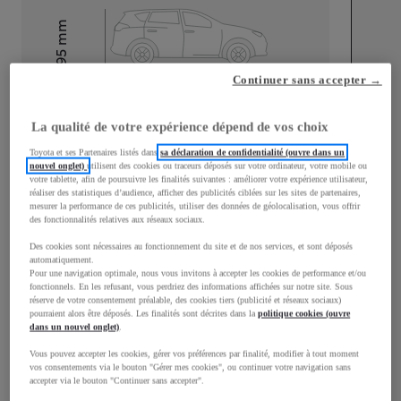
mm
1 595
Hauteur
Continuer sans accepter →
Longueur
4 180
mm
La qualité de votre expérience dépend de vos choix
Toyota et ses Partenaires listés dans
sa déclaration de confidentialité (ouvre dans un
nouvel onglet)
utilisent des cookies ou traceurs déposés sur votre ordinateur, votre mobile ou
votre tablette, afin de poursuivre les finalités suivantes : améliorer votre expérience utilisateur,
réaliser des statistiques d’audience, afficher des publicités ciblées sur les sites de partenaires,
mesurer la performance de ces publicités, utiliser des données de géolocalisation, vous offrir
des fonctionnalités relatives aux réseaux sociaux.
Largeur
1 765
mm
Des cookies sont nécessaires au fonctionnement du site et de nos services, et sont déposés
automatiquement.
Pour une navigation optimale, nous vous invitons à accepter les cookies de performance et/ou
fonctionnels. En les refusant, vous perdriez des informations affichées sur notre site. Sous
réserve de votre consentement préalable, des cookies tiers (publicité et réseaux sociaux)
pourraient alors être déposés. Les finalités sont décrites dans la
politique cookies (ouvre
Consommation mixte
dans un nouvel onglet)
.
Vous pouvez accepter les cookies, gérer vos préférences par finalité, modifier à tout moment
Consommation mixte
4,4
L/100 km
vos consentements via le bouton "Gérer mes cookies", ou continuer votre navigation sans
Émissions CO2
102
g/km
accepter via le bouton "Continuer sans accepter".