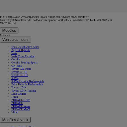
POST https://usc-webcomponents.toyota-europe.com/v1/used-stock-cars/fr/fr?
brand=toyota&uscContext=used&uscEnv=production&vehicleForSaleId=70a142c4-6df9-4811-af3f-
19a52d0fcc0d
Modèles
Modèles
Véhicules neufs
Tous les véhicules neufs
Aygo X Hybride
Yaris
Yaris Cross Hybride
Corolla
Corolla Touring Sports
GR Yaris
Toyota GR Supra
Toyota C-HR
Toyota C-HR+
RAV4
RAV4 Hybride Rechargeable
Prius Hybride Rechargeable
Toyota bZ4X
Toyota bZ4X Touring
Land Cruiser
Hilux
PROACE CITY
PROACE
PROACE Verso
PROACE MAX
Mirai
Modèles à venir