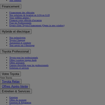
Nos conseils
Financement
Financement des véhicules
Nos solutions de location en LOA ou LLD
Vous préférez acheter ?
Financez votre véhicule d'occasion
Pour les Professionnels
Espace client Toyota Financement
(Opens in new window)
Hybride et électrique
Nos technologies
Toyota Charging
Autonomie et conduite
Tout savoir sur l’électrique
Toyota Professional
Toyota pour les professionnels
Offres Location longue durée
Offres utilitaires
Gamme électrifiée pour les professionnels
Solutions et services
Votre Toyota
Votre Toyota
Toyota Relax
Offres Après-Vente
Entretien & Services
Entretien
Offres du moment
Entretien & Réparation