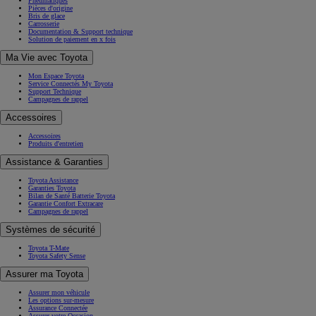
Pneumatiques
Pièces d'origine
Bris de glace
Carrosserie
Documentation & Support technique
Solution de paiement en x fois
Ma Vie avec Toyota
Mon Espace Toyota
Service Connectés My Toyota
Support Technique
Campagnes de rappel
Accessoires
Accessoires
Produits d'entretien
Assistance & Garanties
Toyota Assistance
Garanties Toyota
Bilan de Santé Batterie Toyota
Garantie Confort Extracare
Campagnes de rappel
Systèmes de sécurité
Toyota T-Mate
Toyota Safety Sense
Assurer ma Toyota
Assurer mon véhicule
Les options sur-mesure
Assurance Connectée
Assurer votre Occasion