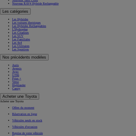
Nouvelle Yaris Cross
Nouveau RAV4 Hybride Rechargeable
Les catégories
Les Hybrides
Les voitures électriques
Les Hybrides Rechargeables
L'Hydrogène
Les Citadines
Les SUV
Les Familiales
Les 4x4
Les Utilitaires
Les Sportives
Nos précédents modèles
Auris
Avensis
Aygo
GT86
Prius +
Verso
Highlander
Camry
Acheter une Toyota
Acheter une Toyota
Offres du moment
Réservation en ligne
Véhicules neufs en stock
Véhicules d'occasion
Reprise de votre véhicule