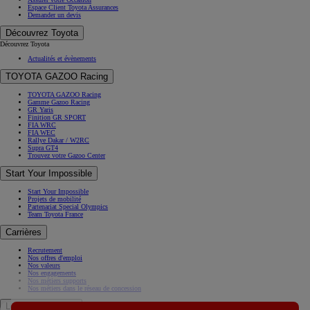
Espace Client Toyota Assurances
Demander un devis
Découvrez Toyota
Découvrez Toyota
Actualités et évènements
TOYOTA GAZOO Racing
TOYOTA GAZOO Racing
Gamme Gazoo Racing
GR Yaris
Finition GR SPORT
FIA WRC
FIA WEC
Rallye Dakar / W2RC
Supra GT4
Trouvez votre Gazoo Center
Start Your Impossible
Start Your Impossible
Projets de mobilité
Partenariat Special Olympics
Team Toyota France
Carrières
Recrutement
Nos offres d'emploi
Nos valeurs
Nos engagements
Nos métiers supports
Nos métiers dans le réseau de concession
Le Groupe Toyota