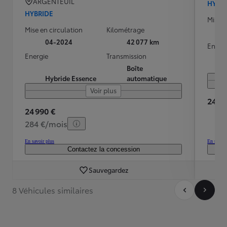
ARGENTEUIL
HYBR
HYBRIDE
Mise e
Mise en circulation
Kilométrage
04-2024
42 077 km
Energ
Energie
Transmission
Boîte
Hybride Essence
automatique
Voir plus
24 49
24 990 €
284 €/mois
En savoir plus
En savoir
Contactez la concession
Sauvegardez
8 Véhicules similaires