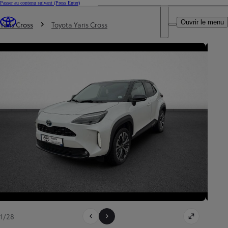
Passer au contenu suivant
(Press Enter)
DEALER NAME
Vous êtes ici
:
Ouvrir le menu
Trouvez un partenaire Toyota
Yaris Cross
Toyota Yaris Cross
1/28