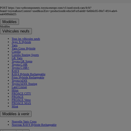
POST https://usc-webcomponents.toyota-europe.com/v1/used-stock-cars/fr/fr?
brand=toyota&uscContext=used&uscEnv=production&vehicleForSaleId=6e6b6c05-00e7-4f14-ade4-
ea649f9ddd25
Modèles
Modèles
Véhicules neufs
Tous les véhicules neufs
Aygo X Hybride
Yaris
Yaris Cross Hybride
Corolla
Corolla Touring Sports
GR Yaris
Toyota GR Supra
Toyota C-HR
Toyota C-HR+
RAV4
RAV4 Hybride Rechargeable
Prius Hybride Rechargeable
Toyota bZ4X
Toyota bZ4X Touring
Land Cruiser
Hilux
PROACE CITY
PROACE
PROACE Verso
PROACE MAX
Mirai
Modèles à venir
Nouvelle Yaris Cross
Nouveau RAV4 Hybride Rechargeable