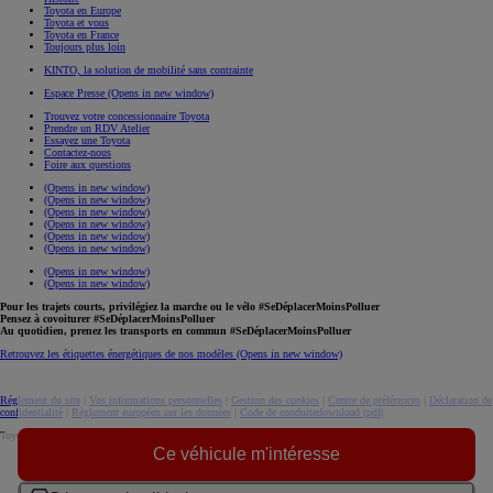
Toyota en Europe
Toyota et vous
Toyota en France
Toujours plus loin
KINTO, la solution de mobilité sans contrainte
Espace Presse
(Opens in new window)
Trouvez votre concessionnaire Toyota
Prendre un RDV Atelier
Essayez une Toyota
Contactez-nous
Foire aux questions
(Opens in new window)
(Opens in new window)
(Opens in new window)
(Opens in new window)
(Opens in new window)
(Opens in new window)
(Opens in new window)
(Opens in new window)
Pour les trajets courts, privilégiez la marche ou le vélo #SeDéplacerMoinsPolluer
Pensez à covoiturer #SeDéplacerMoinsPolluer
Au quotidien, prenez les transports en commun #SeDéplacerMoinsPolluer
Retrouvez les étiquettes énergétiques de nos modèles
(Opens in new window)
Réglement du site
|
Vos informations personnelles
|
Gestion des cookies
|
Centre de préférences
|
Déclaration de
confidentialité
|
Règlement européen sur les données
|
Code de conduite
download (pdf(
Toyota. Tous droits réservés. © 2026
Ce véhicule m'intéresse
Informations légales
Accessibilité : non conforme