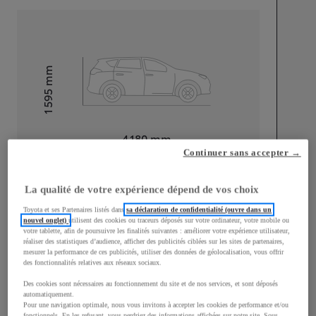
mm
1 595
Hauteur
Longueur
4 180
mm
Continuer sans accepter →
La qualité de votre expérience dépend de vos choix
Toyota et ses Partenaires listés dans
sa déclaration de confidentialité (ouvre dans un
nouvel onglet)
utilisent des cookies ou traceurs déposés sur votre ordinateur, votre mobile ou
votre tablette, afin de poursuivre les finalités suivantes : améliorer votre expérience utilisateur,
Largeur
1 765
mm
réaliser des statistiques d’audience, afficher des publicités ciblées sur les sites de partenaires,
mesurer la performance de ces publicités, utiliser des données de géolocalisation, vous offrir
des fonctionnalités relatives aux réseaux sociaux.
Des cookies sont nécessaires au fonctionnement du site et de nos services, et sont déposés
automatiquement.
Consommation mixte
Pour une navigation optimale, nous vous invitons à accepter les cookies de performance et/ou
fonctionnels. En les refusant, vous perdriez des informations affichées sur notre site. Sous