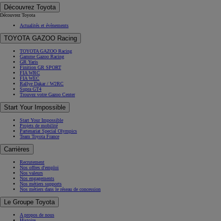
Découvrez Toyota
Découvrez Toyota
Actualités et évènements
TOYOTA GAZOO Racing
TOYOTA GAZOO Racing
Gamme Gazoo Racing
GR Yaris
Finition GR SPORT
FIA WRC
FIA WEC
Rallye Dakar / W2RC
Supra GT4
Trouvez votre Gazoo Center
Start Your Impossible
Start Your Impossible
Projets de mobilité
Partenariat Special Olympics
Team Toyota France
Carrières
Recrutement
Nos offres d'emploi
Nos valeurs
Nos engagements
Nos métiers supports
Nos métiers dans le réseau de concession
Le Groupe Toyota
A propos de nous
Histoire