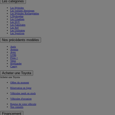
Les catégories
Les Hybrides
Les voitures électriques
Les Hybrides Rechargeables
L'Hydrogène
Les Citadines
Les SUV
Les Familiales
Les 4x4
Les Utilitaires
Les Sportives
Nos précédents modèles
Auris
Avensis
Aygo
GT86
Prius +
Verso
Highlander
Camry
Acheter une Toyota
Acheter une Toyota
Offres du moment
Réservation en ligne
Véhicules neufs en stock
Véhicules d'occasion
Reprise de votre véhicule
Nos conseils
Financement