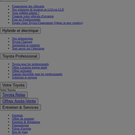
Financement des véhicules
Nos solutions de location en LOA ou LLD
Vous préférez acheter ?
Financez votre véhicule d'occasion
Pour les Professionnels
Espace client Toyota Financement
(Opens in new window)
Hybride et électrique
Nos technologies
Toyota Charging
Autonomie et conduite
Tout savoir sur l’électrique
Toyota Professional
Toyota pour les professionnels
Offres Location longue durée
Offres utilitaires
Gamme électrifiée pour les professionnels
Solutions et services
Votre Toyota
Votre Toyota
Toyota Relax
Offres Après-Vente
Entretien & Services
Entretien
Offres du moment
Entretien & Réparation
Pneumatiques
Pièces d'origine
Bris de glace