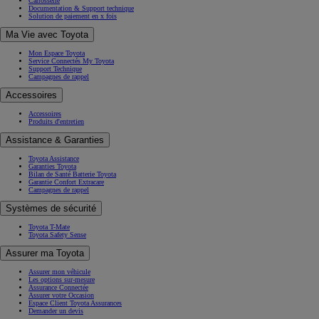
Carrosserie
Documentation & Support technique
Solution de paiement en x fois
Ma Vie avec Toyota
Mon Espace Toyota
Service Connectés My Toyota
Support Technique
Campagnes de rappel
Accessoires
Accessoires
Produits d'entretien
Assistance & Garanties
Toyota Assistance
Garanties Toyota
Bilan de Santé Batterie Toyota
Garantie Confort Extracare
Campagnes de rappel
Systèmes de sécurité
Toyota T-Mate
Toyota Safety Sense
Assurer ma Toyota
Assurer mon véhicule
Les options sur-mesure
Assurance Connectée
Assurer votre Occasion
Espace Client Toyota Assurances
Demander un devis