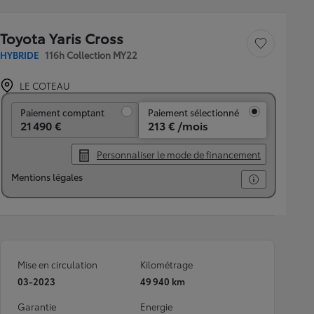
Toyota Yaris Cross
Sauvegarder le véh
HYBRIDE
116h Collection MY22
LE COTEAU
Paiement comptant
Paiement comptant
Paiement sélectionné
21 490 €
213 € /mois
Personnaliser le mode de financement
Mentions légales
Mise en circulation
Kilométrage
03-2023
49 940 km
Garantie
Energie