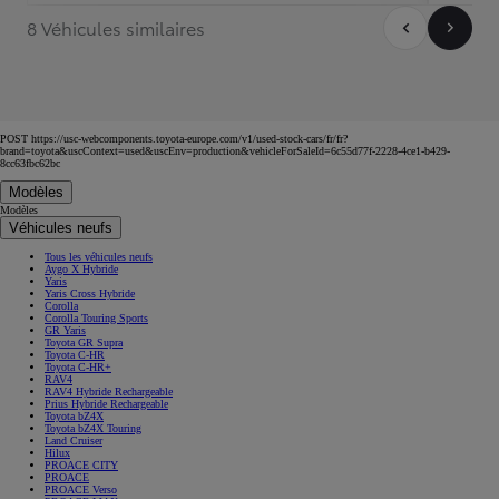
8 Véhicules similaires
POST https://usc-webcomponents.toyota-europe.com/v1/used-stock-cars/fr/fr?
brand=toyota&uscContext=used&uscEnv=production&vehicleForSaleId=6c55d77f-2228-4ce1-b429-
8cc63fbc62bc
Modèles
Modèles
Véhicules neufs
Tous les véhicules neufs
Aygo X Hybride
Yaris
Yaris Cross Hybride
Corolla
Corolla Touring Sports
GR Yaris
Toyota GR Supra
Toyota C-HR
Toyota C-HR+
RAV4
RAV4 Hybride Rechargeable
Prius Hybride Rechargeable
Toyota bZ4X
Toyota bZ4X Touring
Land Cruiser
Hilux
PROACE CITY
PROACE
PROACE Verso