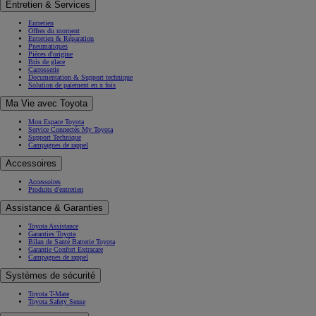
Entretien & Services
Entretien
Offres du moment
Entretien & Réparation
Pneumatiques
Pièces d'origine
Bris de glace
Carrosserie
Documentation & Support technique
Solution de paiement en x fois
Ma Vie avec Toyota
Mon Espace Toyota
Service Connectés My Toyota
Support Technique
Campagnes de rappel
Accessoires
Accessoires
Produits d'entretien
Assistance & Garanties
Toyota Assistance
Garanties Toyota
Bilan de Santé Batterie Toyota
Garantie Confort Extracare
Campagnes de rappel
Systèmes de sécurité
Toyota T-Mate
Toyota Safety Sense