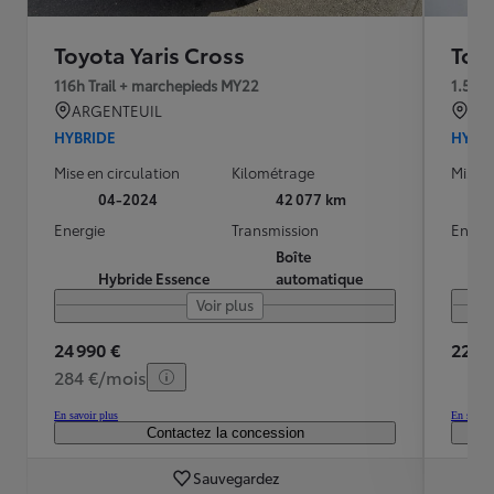
Toyota Yaris Cross
Toyo
116h Trail + marchepieds MY22
1.5 H
ARGENTEUIL
MOU
HYBRIDE
HYBR
Mise en circulation
Kilométrage
Mise e
04-2024
42 077 km
Energie
Transmission
Energ
Boîte
Hybride Essence
automatique
Voir plus
24 990 €
22 99
284 €/mois
En savoir plus
En savoir
Contactez la concession
Sauvegardez