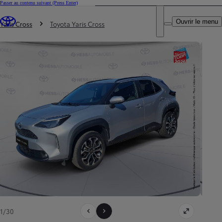
Passer au contenu suivant
(Press Enter)
DEALER NAME
Vous êtes ici
:
Ouvrir le menu
Trouvez un partenaire Toyota
Yaris Cross
Toyota Yaris Cross
1/30