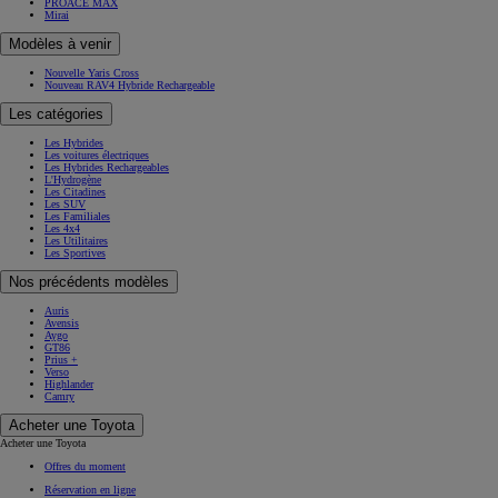
PROACE MAX
Mirai
Modèles à venir
Nouvelle Yaris Cross
Nouveau RAV4 Hybride Rechargeable
Les catégories
Les Hybrides
Les voitures électriques
Les Hybrides Rechargeables
L'Hydrogène
Les Citadines
Les SUV
Les Familiales
Les 4x4
Les Utilitaires
Les Sportives
Nos précédents modèles
Auris
Avensis
Aygo
GT86
Prius +
Verso
Highlander
Camry
Acheter une Toyota
Acheter une Toyota
Offres du moment
Réservation en ligne