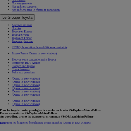
Nos valeurs
Nos engagements
Nos métiers supports
Nos métiers dans le réseau de concession
Le Groupe Toyota
A propos de nous
Histoire
Toyota en Europe
Toyota et vous
Toyota en France
Toujours plus loin
KINTO, la solution de mobilité sans contrainte
Espace Presse
(Opens in new window)
Trouvez votre concessionnaire Toyota
Prendre un RDV Atelier
Essayez une Toyota
Contactez-nous
Foire aux questions
(Opens in new window)
(Opens in new window)
(Opens in new window)
(Opens in new window)
(Opens in new window)
(Opens in new window)
(Opens in new window)
(Opens in new window)
Pour les trajets courts, privilégiez la marche ou le vélo #SeDéplacerMoinsPolluer
Pensez à covoiturer #SeDéplacerMoinsPolluer
Au quotidien, prenez les transports en commun #SeDéplacerMoinsPolluer
Retrouvez les étiquettes énergétiques de nos modèles
(Opens in new window)