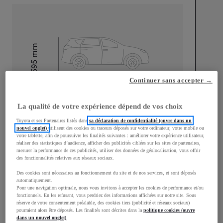
mm
1 595
Hauteur
Continuer sans accepter →
Longueur
4 180
mm
La qualité de votre expérience dépend de vos choix
Toyota et ses Partenaires listés dans
sa déclaration de confidentialité (ouvre dans un
nouvel onglet)
utilisent des cookies ou traceurs déposés sur votre ordinateur, votre mobile ou
votre tablette, afin de poursuivre les finalités suivantes : améliorer votre expérience utilisateur,
réaliser des statistiques d’audience, afficher des publicités ciblées sur les sites de partenaires,
mesurer la performance de ces publicités, utiliser des données de géolocalisation, vous offrir
des fonctionnalités relatives aux réseaux sociaux.
Largeur
1 765
mm
Des cookies sont nécessaires au fonctionnement du site et de nos services, et sont déposés
automatiquement.
Pour une navigation optimale, nous vous invitons à accepter les cookies de performance et/ou
fonctionnels. En les refusant, vous perdriez des informations affichées sur notre site. Sous
réserve de votre consentement préalable, des cookies tiers (publicité et réseaux sociaux)
pourraient alors être déposés. Les finalités sont décrites dans la
politique cookies (ouvre
Consommation mixte
dans un nouvel onglet)
.