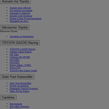
Assurer ma Toyota
Assurer mon véhicule
Les options sur-mesure
Assurance Connectée
Assurer votre Occasion
Espace Client Toyota Assurances
Demander un devis
Découvrez Toyota
Découvrez Toyota
Actualités et évènements
TOYOTA GAZOO Racing
TOYOTA GAZOO Racing
Gamme Gazoo Racing
GR Yaris
Finition GR SPORT
FIA WRC
FIA WEC
Rallye Dakar / W2RC
Supra GT4
Trouvez votre Gazoo Center
Start Your Impossible
Start Your Impossible
Projets de mobilité
Partenariat Special Olympics
Team Toyota France
Carrières
Recrutement
Nos offres d'emploi