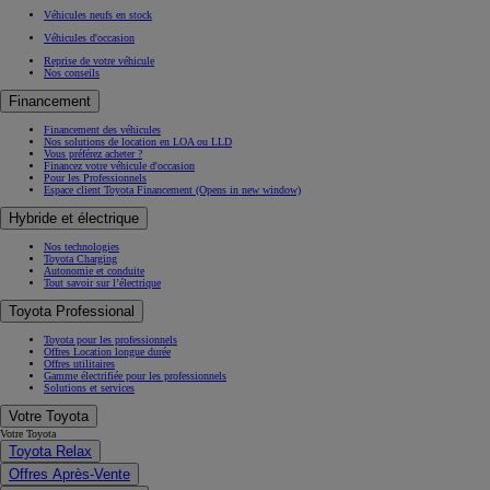
Véhicules neufs en stock
Véhicules d'occasion
Reprise de votre véhicule
Nos conseils
Financement
Financement des véhicules
Nos solutions de location en LOA ou LLD
Vous préférez acheter ?
Financez votre véhicule d'occasion
Pour les Professionnels
Espace client Toyota Financement
(Opens in new window)
Hybride et électrique
Nos technologies
Toyota Charging
Autonomie et conduite
Tout savoir sur l’électrique
Toyota Professional
Toyota pour les professionnels
Offres Location longue durée
Offres utilitaires
Gamme électrifiée pour les professionnels
Solutions et services
Votre Toyota
Votre Toyota
Toyota Relax
Offres Après-Vente