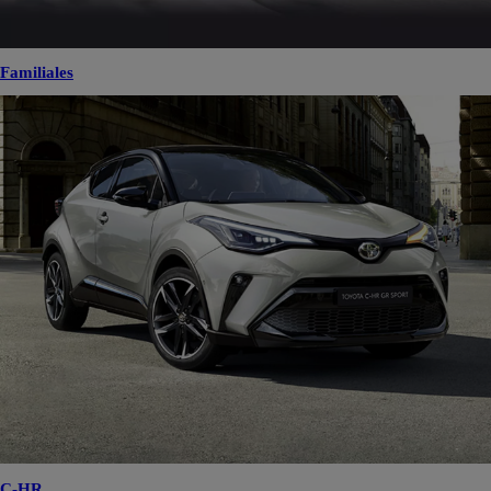
Familiales
C-HR