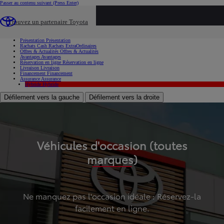
Passer au contenu suivant
(Press Enter)
...
Trouvez un partenaire Toyota
Voiture d'occasion
Présentation
Présentation
Rachats Cash
Rachats ExtraOrdinaires
Offres & Actualités
Offres & Actualités
Avantages
Avantages
Réservation en ligne
Réservation en ligne
Livraison
Livraison
Financement
Financement
Assurance
Assurance
Hybride
Hybride
Défilement vers la gauche
Défilement vers la droite
Véhicules d'occasion (toutes
marques)
Ne manquez pas l'occasion idéale : Réservez-la
facilement en ligne.