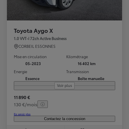
Toyota Aygo X
1.0 VVT-i 72ch Active Business
CORBEIL ESSONNES
Mise en circulation
Kilométrage
05-2023
16 402 km
Energie
Transmission
Essence
Boîte manuelle
Voir plus
11 890 €
130 €/mois
En savoir plus
Contactez la concession