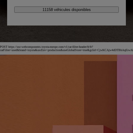
11158 véhicules disponibles
POST https://usc-webcomponents.toyota-europe.com/v1/car-filter-header/fr/fr?
carFilter=used&brand=toyota&uscEnv=production&useGlobalStore=true&gclid=CjwKCAjw4dDT