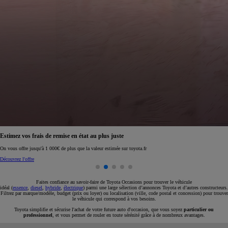
Réservez en ligne votre occasion pour 1€ seulement
Réservez en ligne
Faites confiance au savoir-faire de Toyota Occasions pour trouver le véhicule
idéal (
essence
,
diesel
,
hybride
,
électrique
) parmi une large sélection d’annonces Toyota et d’autres constructeurs.
Filtrez par marque/modèle, budget (prix ou loyer) ou localisation (ville, code postal et concession) pour trouver
le véhicule qui correspond à vos besoins.
Toyota simplifie et sécurise l'achat de votre future auto d'occasion, que vous soyez
particulier ou
professionnel
, et vous permet de rouler en toute sérénité grâce à de nombreux avantages.