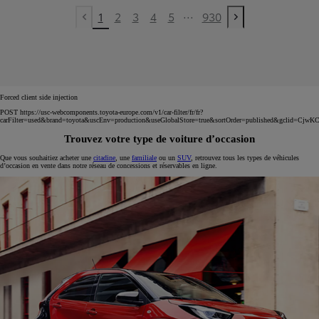
...
1
2
3
4
5
930
Previous page
Next page
Forced client side injection
POST https://usc-webcomponents.toyota-europe.com/v1/car-filter/fr/fr?
carFilter=used&brand=toyota&uscEnv=production&useGlobalStore=true&sortOrder=published
Trouvez votre type de voiture d’occasion
Que vous souhaitiez acheter une
citadine
, une
familiale
ou un
SUV
, retrouvez tous les types de véhicules
d’occasion en vente dans notre réseau de concessions et réservables en ligne.