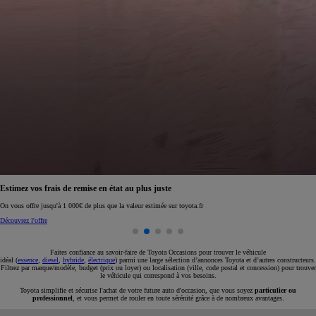
Réservez en ligne votre occasion pour 1€ seulement
Réservez en ligne
Faites confiance au savoir-faire de Toyota Occasions pour trouver le véhicule
idéal (
essence
,
diesel
,
hybride
,
électrique
) parmi une large sélection d’annonces Toyota et d’autres constructeurs.
Filtrez par marque/modèle, budget (prix ou loyer) ou localisation (ville, code postal et concession) pour trouver
le véhicule qui correspond à vos besoins.
Toyota simplifie et sécurise l'achat de votre future auto d'occasion, que vous soyez
particulier ou
professionnel
, et vous permet de rouler en toute sérénité grâce à de nombreux avantages.