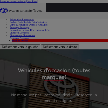
Passer au contenu suivant
(Press Enter)
...
Trouvez un partenaire Toyota
Voiture d'occasion
Présentation
Présentation
Rachats Cash
Rachats ExtraOrdinaires
Offres & Actualités
Offres & Actualités
Avantages
Avantages
Réservation en ligne
Réservation en ligne
Livraison
Livraison
Financement
Financement
Assurance
Assurance
Hybride
Hybride
Défilement vers la gauche
Défilement vers la droite
Véhicules d'occasion (toutes
marques)
Ne manquez pas l'occasion idéale : Réservez-la
facilement en ligne.