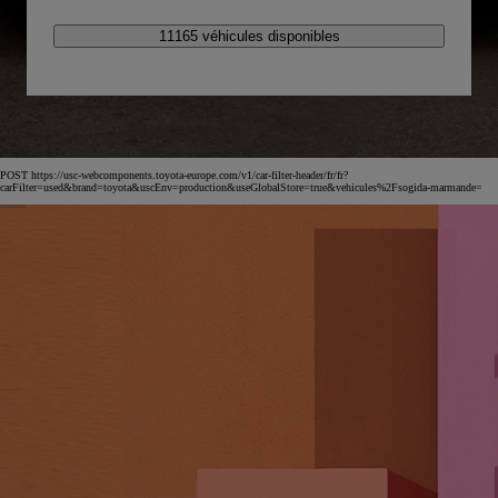
11165 véhicules disponibles
POST https://usc-webcomponents.toyota-europe.com/v1/car-filter-header/fr/fr?
carFilter=used&brand=toyota&uscEnv=production&useGlobalStore=true&vehicules%2Fsogida-marmande=