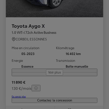
Toyota Aygo X
1.0 VVT-i 72ch Active Business
CORBEIL ESSONNES
Mise en circulation
Kilométrage
05-2023
16 402 km
Energie
Transmission
Essence
Boîte manuelle
Voir plus
11 890 €
130 €/mois
En savoir plus
Contactez la concession