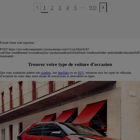
...
1
2
3
4
5
931
Previous page
Next page
Forced client side injection
POST https://usc-webcomponents.toyota-europe.com/v1/car-filter/fr/fr?
carFilter=used&brand=toyota&uscEnv=production&useGlobalStore=true&sortOrder=published&vehicules%2F
marmande=
Trouvez votre type de voiture d’occasion
Que vous souhaitiez acheter une
citadine
, une
familiale
ou un
SUV
, retrouvez tous les types de véhicules
d’occasion en vente dans notre réseau de concessions et réservables en ligne.