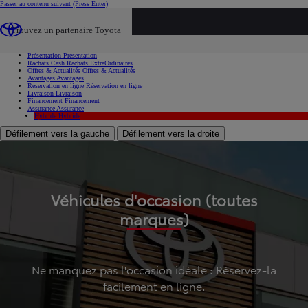
Passer au contenu suivant
(Press Enter)
...
Trouvez un partenaire Toyota
Voiture d'occasion
Présentation
Présentation
Rachats Cash
Rachats ExtraOrdinaires
Offres & Actualités
Offres & Actualités
Avantages
Avantages
Réservation en ligne
Réservation en ligne
Livraison
Livraison
Financement
Financement
Assurance
Assurance
Hybride
Hybride
Défilement vers la gauche
Défilement vers la droite
Véhicules d'occasion (toutes
marques)
Ne manquez pas l'occasion idéale : Réservez-la
facilement en ligne.