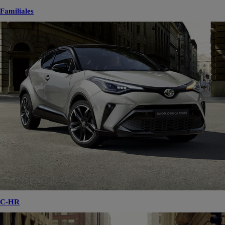
Familiales
C-HR