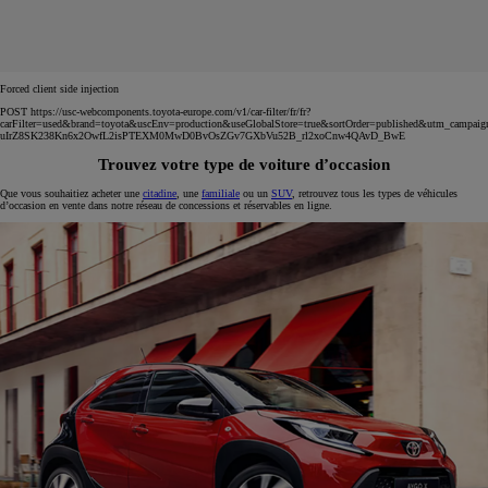
Forced client side injection
POST https://usc-webcomponents.toyota-europe.com/v1/car-filter/fr/fr?
carFilter=used&brand=toyota&uscEnv=production&useGlobalStore=true&sortOrder=published&utm
uIrZ8SK238Kn6x2OwfL2isPTEXM0MwD0BvOsZGv7GXbVu52B_rl2xoCnw4QAvD_BwE
Trouvez votre type de voiture d’occasion
Que vous souhaitiez acheter une
citadine
, une
familiale
ou un
SUV
, retrouvez tous les types de véhicules
d’occasion en vente dans notre réseau de concessions et réservables en ligne.