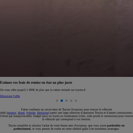
Réservez en ligne votre occasion pour 1€ seulement
Réservez en ligne
Faites confiance au savoir-faire de Toyota Occasions pour trouver le véhicule
idéal (
essence
,
diesel
,
hybride
,
électrique
) parmi une large sélection d’annonces Toyota et d’autres constructeurs.
Filtrez par marque/modèle, budget (prix ou loyer) ou localisation (ville, code postal et concession) pour trouver
le véhicule qui correspond à vos besoins.
Toyota simplifie et sécurise l'achat de votre future auto d'occasion, que vous soyez
particulier ou
professionnel
, et vous permet de rouler en toute sérénité grâce à de nombreux avantages.