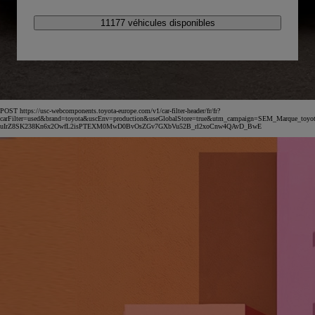
11177 véhicules disponibles
POST https://usc-webcomponents.toyota-europe.com/v1/car-filter-header/fr/fr?
carFilter=used&brand=toyota&uscEnv=production&useGlobalStore=true&utm_campaign=SEM_Marqu
uIrZ8SK238Kn6x2OwfL2isPTEXM0MwD0BvOsZGv7GXbVu52B_rl2xoCnw4QAvD_BwE