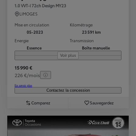
1.0 VVT-i 72ch Design MY23
LIMOGES
Mise en circulation
Kilométrage
05-2023
23 591 km
Energie
Transmission
Essence
Boîte manuelle
Voir plus
15 990 €
226 €/mois
En savoir plus
Contactez la concession
Comparez
Sauvegardez