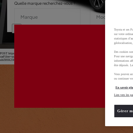
Quelle marque recherchez-vous ?
Quel modèle recherche
Marque
Modèle
Toyota et ses Pa
sur votre ordina
statistiques d’a
géolocalisation,
Des cookies son
POST https://usc-webcomponents.toyota-europe.com/v1/car-filter-header/fr/fr?
Pour une naviga
carFilter=used&brand=toyota&uscEnv=production&useGlobalStore=true&utm_campaign=SEM_Marqu
uIrZ8SK238Kn6x2OwfL2isPTEXM0MwD0BvOsZGv7GXbVu52B_rl2xoCnw4QAvD_BwE
informations aff
être déposés. Le
Vous pouvez acc
ou continuer vot
En savoir plu
Lien vers les pa
Gérer m