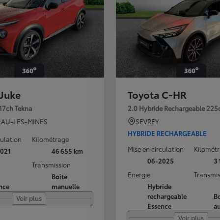
 Juke
Toyota C-HR
117ch Tekna
2.0 Hybride Rechargeable 225
AU-LES-MINES
SEVREY
HYBRIDE RECHARGEABLE
culation
Kilométrage
Mise en circulation
Kilomét
021
46 655 km
06-2025
3
Transmission
Energie
Transmis
Boîte
nce
manuelle
Hybride
rechargeable
Bo
Voir plus
Essence
a
Voir plus