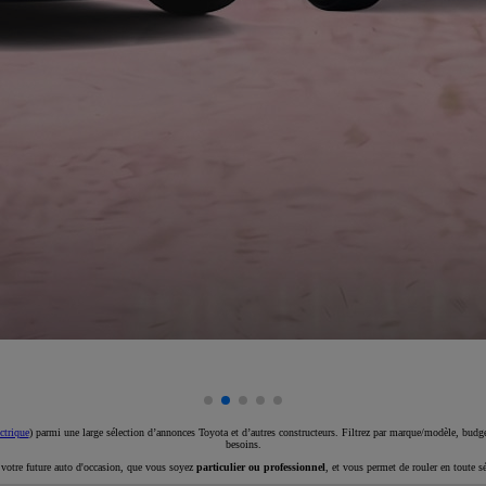
ctrique
) parmi une large sélection d’annonces Toyota et d’autres constructeurs. Filtrez par marque/modèle, budget
besoins.
e votre future auto d'occasion, que vous soyez
particulier ou professionnel
, et vous permet de rouler en toute s