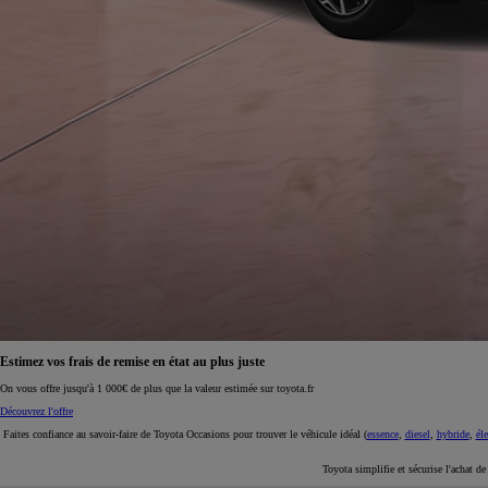
À partir de 19 700 €
Nouvelle Yaris Cross
HYBRIDE
Disponible prochainement
Estimez vos frais de remise en état au plus juste
On vous offre jusqu'à 1 000€ de plus que la valeur estimée sur toyota.fr
Découvrez l'offre
Faites confiance au savoir-faire de Toyota Occasions pour trouver le véhicule idéal (
essence
,
diesel
,
hybride
,
éle
Toyota simplifie et sécurise l'achat d