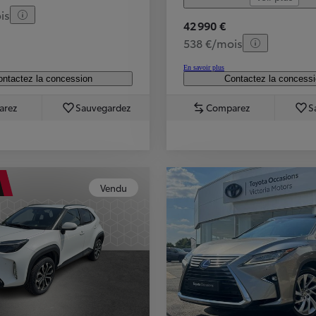
is
42 990 €
538 €/mois
En savoir plus
ntactez la concession
Contactez la concess
arez
Sauvegardez
Comparez
S
Vendu