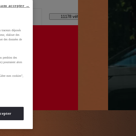
lle ?
sans accepter →
Code Postal / Concession
11178 véhicules disponibles
u traceurs déposés
eur, réaliser des
iser des données de
s perdriez des
WkltZ5T1KXUDb4&gclid=CjwKCAjwhNbTBhB4EiwAsFSg-
x) pourraient alors
Gérer mes cookies",
cepter