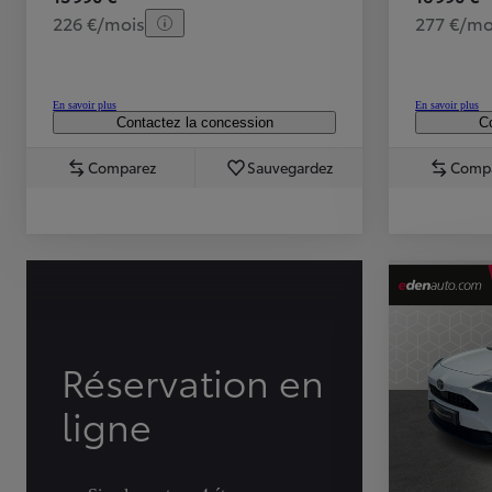
226 €/mois
277 €/mo
En savoir plus
En savoir plus
Contactez la concession
Co
Comparez
Sauvegardez
Comp
TOYOTA C-HR
HYBRIDE OU HYBRIDE RECHARGEABLE
Disponible rapidement
Réservation en
ligne