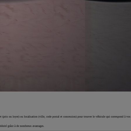
 (prix ou loyer) ou localisation (ville, code postal et concession) pour trouver le véhicule qui correspond à vos
érénité grâce à de nombreux avantages.