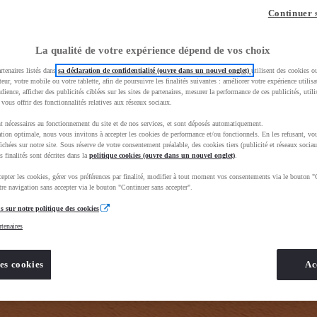
z-vous ?
Quel est votre budget ?
Dans quelle vi
Continuer 
Prix / Loyer
Ville / 
La qualité de votre expérience dépend de vos choix
rtenaires listés dans
sa déclaration de confidentialité (ouvre dans un nouvel onglet)
utilisent des cookies o
teur, votre mobile ou votre tablette, afin de poursuivre les finalités suivantes : améliorer votre expérience utilisat
udience, afficher des publicités ciblées sur les sites de partenaires, mesurer la performance de ces publicités, util
 vous offrir des fonctionnalités relatives aux réseaux sociaux.
t nécessaires au fonctionnement du site et de nos services, et sont déposés automatiquement.
tion optimale, nous vous invitons à accepter les cookies de performance et/ou fonctionnels. En les refusant, vou
e_toyota_occasion_VO&gad_source=1&gad_campaignid=12420073414&gbraid=0AAAAADMU_rPnDkJcpHH
ichées sur notre site. Sous réserve de votre consentement préalable, des cookies tiers (publicité et réseaux sociau
s finalités sont décrites dans la
politique cookies (ouvre dans un nouvel onglet)
.
epter les cookies, gérer vos préférences par finalité, modifier à tout moment vos consentements via le bouton "
re navigation sans accepter via le bouton "Continuer sans accepter".
s sur notre politique des cookies
rtenaires
es cookies
Ac