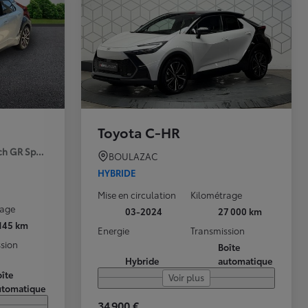
Toyota C-HR
ch GR Sport Premiere MY25
BOULAZAC
HYBRIDE
Mise en circulation
Kilométrage
rage
03-2024
27 000 km
 145 km
Energie
Transmission
sion
Boîte
Hybride
automatique
îte
Voir plus
utomatique
34 900 €