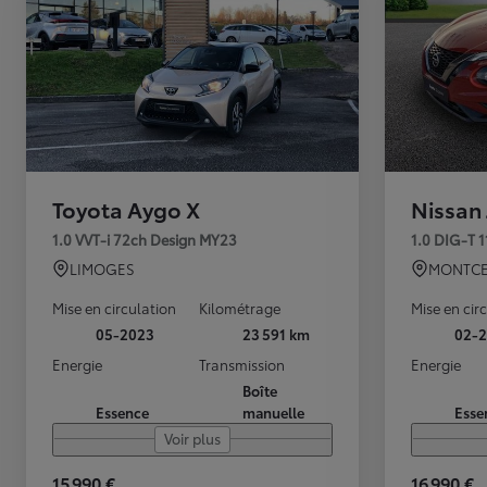
Toyota Aygo X
Nissan
1.0 VVT-i 72ch Design MY23
1.0 DIG-T 
LIMOGES
MONTCE
Mise en circulation
Kilométrage
Mise en cir
05-2023
23 591 km
02-2
Energie
Transmission
Energie
Boîte
Essence
manuelle
Esse
Voir plus
15 990 €
16 990 €