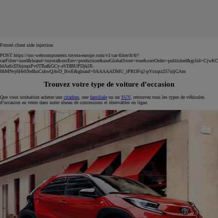
Forced client side injection
POST https://usc-webcomponents.toyota-europe.com/v1/car-filter/fr/fr?
carFilter=used&brand=toyota&uscEnv=production&useGlobalStore=true&sortOrder=published&gclid=C
ldAaScD3sjoqxPv0TBafkGCy-aVDI8UPDjklX-
0hMNvj6Hr03teIhoCskwQAvD_BwE&gbraid=0AAAAADMU_rPROFq2-pYcxqtz257uljGAm
Trouvez votre type de voiture d’occasion
Que vous souhaitiez acheter une
citadine
, une
familiale
ou un
SUV
, retrouvez tous les types de véhicules
d’occasion en vente dans notre réseau de concessions et réservables en ligne.