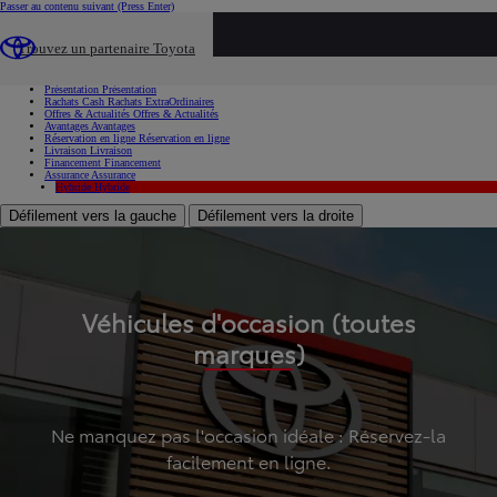
Passer au contenu suivant
(Press Enter)
...
Trouvez un partenaire Toyota
Voiture d'occasion
Présentation
Présentation
Rachats Cash
Rachats ExtraOrdinaires
Offres & Actualités
Offres & Actualités
Avantages
Avantages
Réservation en ligne
Réservation en ligne
Livraison
Livraison
Financement
Financement
Assurance
Assurance
Hybride
Hybride
Défilement vers la gauche
Défilement vers la droite
Véhicules d'occasion (toutes
marques)
Ne manquez pas l'occasion idéale : Réservez-la
facilement en ligne.