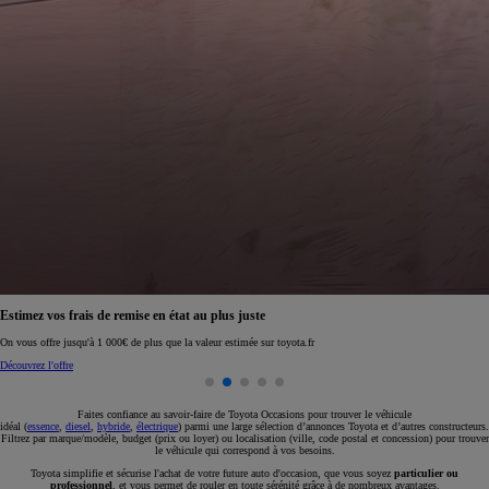
Réservez en ligne votre occasion pour 1€ seulement
Réservez en ligne
Faites confiance au savoir-faire de Toyota Occasions pour trouver le véhicule
idéal (
essence
,
diesel
,
hybride
,
électrique
) parmi une large sélection d’annonces Toyota et d’autres constructeurs.
Filtrez par marque/modèle, budget (prix ou loyer) ou localisation (ville, code postal et concession) pour trouver
le véhicule qui correspond à vos besoins.
Toyota simplifie et sécurise l'achat de votre future auto d'occasion, que vous soyez
particulier ou
professionnel
, et vous permet de rouler en toute sérénité grâce à de nombreux avantages.