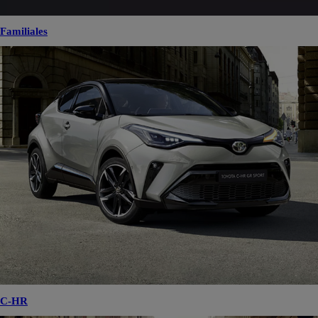
Familiales
C-HR