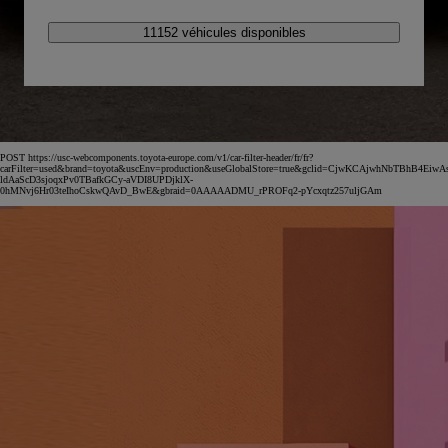
11152 véhicules disponibles
POST https://usc-webcomponents.toyota-europe.com/v1/car-filter-header/fr/fr?
carFilter=used&brand=toyota&uscEnv=production&useGlobalStore=true&gclid=CjwKCAjwhNbTBhB4EiwA
ldAaScD3sjoqxPv0TBafkGCy-aVDI8UPDjklX-
0hMNvj6Hr03teIhoCskwQAvD_BwE&gbraid=0AAAAADMU_rPROFq2-pYcxqtz257uljGAm