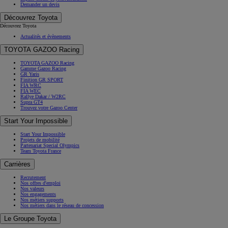
Demander un devis
Découvrez Toyota
Découvrez Toyota
Actualités et évènements
TOYOTA GAZOO Racing
TOYOTA GAZOO Racing
Gamme Gazoo Racing
GR Yaris
Finition GR SPORT
FIA WRC
FIA WEC
Rallye Dakar / W2RC
Supra GT4
Trouvez votre Gazoo Center
Start Your Impossible
Start Your Impossible
Projets de mobilité
Partenariat Special Olympics
Team Toyota France
Carrières
Recrutement
Nos offres d'emploi
Nos valeurs
Nos engagements
Nos métiers supports
Nos métiers dans le réseau de concession
Le Groupe Toyota