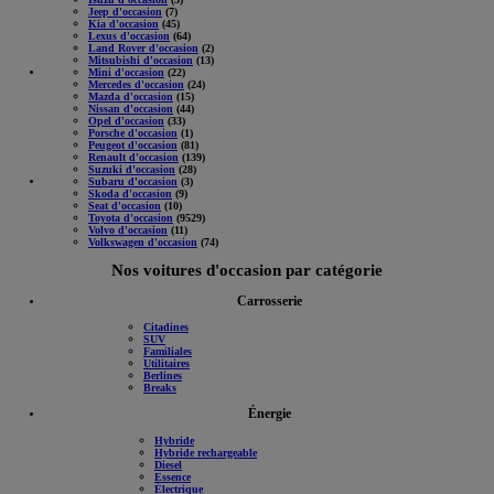
Jeep d'occasion
(7)
Kia d'occasion
(45)
Lexus d'occasion
(64)
Land Rover d'occasion
(2)
Mitsubishi d'occasion
(13)
Mini d'occasion
(22)
Mercedes d'occasion
(24)
Mazda d'occasion
(15)
Nissan d'occasion
(44)
Opel d'occasion
(33)
Porsche d'occasion
(1)
Peugeot d'occasion
(81)
Renault d'occasion
(139)
Suzuki d'occasion
(28)
Subaru d'occasion
(3)
Skoda d'occasion
(9)
Seat d'occasion
(10)
Toyota d'occasion
(9529)
Volvo d'occasion
(11)
Volkswagen d'occasion
(74)
Nos voitures d'occasion par catégorie
Carrosserie
Citadines
SUV
Familiales
Utilitaires
Berlines
Breaks
Énergie
Hybride
Hybride rechargeable
Diesel
Essence
Électrique