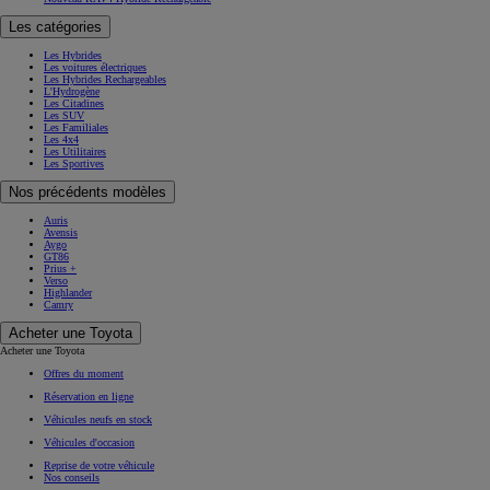
Les catégories
Les Hybrides
Les voitures électriques
Les Hybrides Rechargeables
L'Hydrogène
Les Citadines
Les SUV
Les Familiales
Les 4x4
Les Utilitaires
Les Sportives
Nos précédents modèles
Auris
Avensis
Aygo
GT86
Prius +
Verso
Highlander
Camry
Acheter une Toyota
Acheter une Toyota
Offres du moment
Réservation en ligne
Véhicules neufs en stock
Véhicules d'occasion
Reprise de votre véhicule
Nos conseils