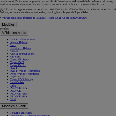
dans le carnet d’entretien et de garantie du véhicule. Si l’entretien est réalisé
au-delà de l’échéance
préconisée,
un délai de carence d’un mois
entre en vigueur au déclenchement de la nouvelle garantie Toyota Relax.
(2) À l’issue de la garantie constructeur (3 ans / 100 000 km), les véhicules Toyota de moins de 10 ans
OU
185
000 km, au premier des deux termes atteint, sont éligibles à la garantie Toyota Relax.
*
Voir les conditions générales de la garantie Toyota Relax
(Opens in new window)
Modèles
Modèles
Véhicules neufs
Tous les véhicules neufs
Aygo X Hybride
Yaris
Yaris Cross Hybride
Corolla
Corolla Touring Sports
GR Yaris
Toyota GR Supra
Toyota C-HR
Toyota C-HR+
RAV4
RAV4 Hybride Rechargeable
Prius Hybride Rechargeable
Toyota bZ4X
Toyota bZ4X Touring
Land Cruiser
Hilux
PROACE CITY
PROACE
PROACE Verso
PROACE MAX
Mirai
Modèles à venir
Nouvelle Yaris Cross
Nouveau RAV4 Hybride Rechargeable