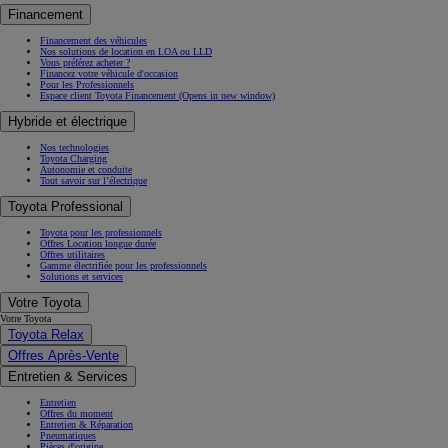
Financement
Financement des véhicules
Nos solutions de location en LOA ou LLD
Vous préférez acheter ?
Financez votre véhicule d'occasion
Pour les Professionnels
Espace client Toyota Financement
(Opens in new window)
Hybride et électrique
Nos technologies
Toyota Charging
Autonomie et conduite
Tout savoir sur l’électrique
Toyota Professional
Toyota pour les professionnels
Offres Location longue durée
Offres utilitaires
Gamme électrifiée pour les professionnels
Solutions et services
Votre Toyota
Votre Toyota
Toyota Relax
Offres Après-Vente
Entretien & Services
Entretien
Offres du moment
Entretien & Réparation
Pneumatiques
Pièces d'origine