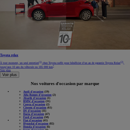
Toyota relax
(1)
(2)
À tout moment, un seul entretien
chez Toyota suffit pour bénéficier d’un an de garantie Toyota Relax
,
*
jusqu’aux 10 ans du véhicule ou 185 000 km
Voir plus
Voir plus
Nos voitures d'occasion par marque
Audi d'occasion
(19)
Alfa Romeo d'occasion
(2)
Abarth d'occasion
(1)
BMW d'occasion
(31)
Cupra d'occasion
(2)
Citroen d'occasion
(61)
DS d'occasion
(11)
Dacia d'occasion
(47)
Ford d'occasion
(58)
Fiat d'occasion
(41)
Hyundai d'occasion
(82)
Honda d'occasion
(6)
Isuzu d'occasion
(3)