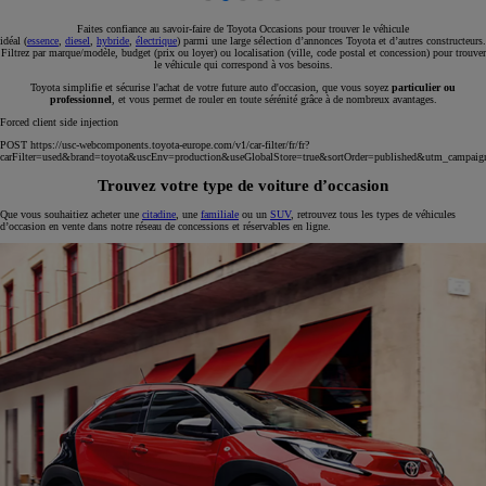
Faites confiance au savoir-faire de Toyota Occasions pour trouver le véhicule
idéal (
essence
,
diesel
,
hybride
,
électrique
) parmi une large sélection d’annonces Toyota et d’autres constructeurs.
Filtrez par marque/modèle, budget (prix ou loyer) ou localisation (ville, code postal et concession) pour trouver
le véhicule qui correspond à vos besoins.
Toyota simplifie et sécurise l'achat de votre future auto d'occasion, que vous soyez
particulier ou
professionnel
, et vous permet de rouler en toute sérénité grâce à de nombreux avantages.
Forced client side injection
POST https://usc-webcomponents.toyota-europe.com/v1/car-filter/fr/fr?
carFilter=used&brand=toyota&uscEnv=production&useGlobalStore=true&sortOrder=published&utm
Trouvez votre type de voiture d’occasion
Que vous souhaitiez acheter une
citadine
, une
familiale
ou un
SUV
, retrouvez tous les types de véhicules
d’occasion en vente dans notre réseau de concessions et réservables en ligne.