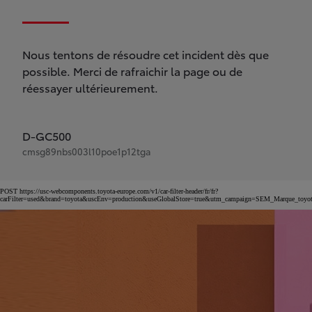
Nous tentons de résoudre cet incident dès que
possible. Merci de rafraichir la page ou de
réessayer ultérieurement.
D-GC500
cmsg89nbs003l10poe1p12tga
POST https://usc-webcomponents.toyota-europe.com/v1/car-filter-header/fr/fr?
carFilter=used&brand=toyota&uscEnv=production&useGlobalStore=true&utm_campaign=SEM_Marqu