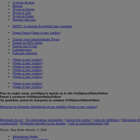
A propos de nous
Histoire
Toyota en Europe
Toyota et vous
Toyota en France
Toujours plus loin
KINTO, la solution de mobilité sans contrainte
Espace Presse
(Opens in new window)
Trouvez votre concessionnaire Toyota
Prendre un RDV Atelier
Essayez une Toyota
Contactez-nous
Foire aux questions
(Opens in new window)
(Opens in new window)
(Opens in new window)
(Opens in new window)
(Opens in new window)
(Opens in new window)
(Opens in new window)
(Opens in new window)
Pour les trajets courts, privilégiez la marche ou le vélo #SeDéplacerMoinsPolluer
Pensez à covoiturer #SeDéplacerMoinsPolluer
Au quotidien, prenez les transports en commun #SeDéplacerMoinsPolluer
Retrouvez les étiquettes énergétiques de nos modèles
(Opens in new window)
Réglement du site
|
Vos informations personnelles
|
Gestion des cookies
|
Centre de préférences
|
Déclaration de
confidentialité
|
Règlement européen sur les données
|
Code de conduite
download (pdf(
Toyota. Tous droits réservés. © 2026
Informations légales
Accessibilité : non conforme