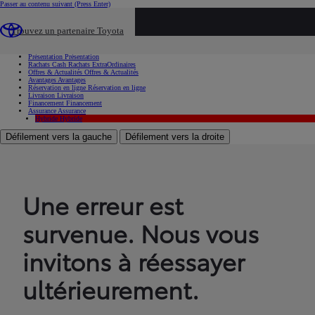
Passer au contenu suivant
(Press Enter)
...
Trouvez un partenaire Toyota
Voiture d'occasion
Présentation
Présentation
Rachats Cash
Rachats ExtraOrdinaires
Offres & Actualités
Offres & Actualités
Avantages
Avantages
Réservation en ligne
Réservation en ligne
Livraison
Livraison
Financement
Financement
Assurance
Assurance
Hybride
Hybride
Défilement vers la gauche
Défilement vers la droite
Une erreur est
survenue. Nous vous
invitons à réessayer
ultérieurement.