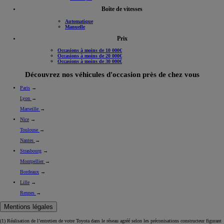
Boîte de vitesses
Automatique
Manuelle
Prix
Occasions à moins de 10 000€
Occasions à moins de 20 000€
Occasions à moins de 30 000€
Découvrez nos véhicules d'occasion près de chez vous
Paris
→
Lyon
→
Marseille
→
Nice
→
Toulouse
→
Nantes
→
Strasbourg
→
Montpellier
→
Bordeaux
→
Lille
→
Rennes
→
Mentions légales
(1) Réalisation de l’entretien de votre Toyota dans le réseau agréé selon les préconisations constructeur figurant