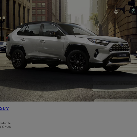
SUV
 véhicule.
e si vous