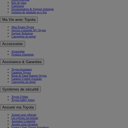
Bris de glace
Carrosserie
Documentation & Support technique
Solution de paiement en x fois
Ma Vie avec Toyota
Mon Espace Toyota
Service Connectés My Toyota
Support Technique
Campagnes de rappel
Accessoires
Accessoires
Produits d'entretien
Assistance & Garanties
Toyota Assistance
Garanties Toyota
Bilan de Santé Batterie Toyota
Garantie Confort Extracare
Campagnes de rappel
Systèmes de sécurité
Toyota T-Mate
Toyota Safety Sense
Assurer ma Toyota
Assurer mon véhicule
Les options sur-mesure
Assurance Connectée
Assurer votre Occasion
Espace Client Toyota Assurances