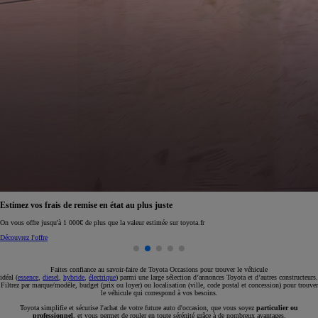
Réservez en ligne votre occasion pour 1€ seulement
Réservez en ligne
Faites confiance au savoir-faire de Toyota Occasions pour trouver le véhicule
idéal (
essence
,
diesel
,
hybride
,
électrique
) parmi une large sélection d’annonces Toyota et d’autres constructeurs.
Filtrez par marque/modèle, budget (prix ou loyer) ou localisation (ville, code postal et concession) pour trouver
le véhicule qui correspond à vos besoins.
Toyota simplifie et sécurise l'achat de votre future auto d'occasion, que vous soyez
particulier ou
professionnel
, et vous permet de rouler en toute sérénité grâce à de nombreux avantages.