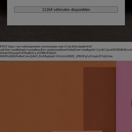
11164 véhicules disponibles
POST https://usc-webcomponents.toyota-europe.com/v1/car-filter-header/fr/fr?
carFilter=used&brand=toyota&uscEnv=production&useGlobalStore=true&gclid=CjwKCAjwhNbTBhB4EiwA
ldAaScD3sjoqxPv0TBafkGCy-aVDI8UPDjklX-
0hMNvj6Hr03teIhoCskwQAvD_BwE&gbraid=0AAAAADMU_rPROFq2-pYcxqtz257uljGAm