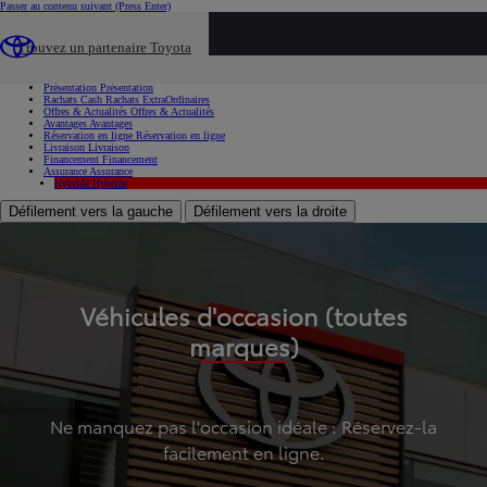
Passer au contenu suivant
(Press Enter)
...
Trouvez un partenaire Toyota
Voiture d'occasion
Présentation
Présentation
Rachats Cash
Rachats ExtraOrdinaires
Offres & Actualités
Offres & Actualités
Avantages
Avantages
Réservation en ligne
Réservation en ligne
Livraison
Livraison
Financement
Financement
Assurance
Assurance
Hybride
Hybride
Défilement vers la gauche
Défilement vers la droite
Véhicules d'occasion (toutes
marques)
Ne manquez pas l'occasion idéale : Réservez-la
facilement en ligne.