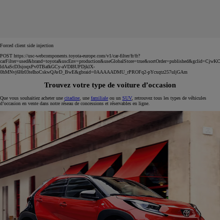
Forced client side injection
POST https://usc-webcomponents.toyota-europe.com/v1/car-filter/fr/fr?
carFilter=used&brand=toyota&uscEnv=production&useGlobalStore=true&sortOrder=published&gclid=C
ldAaScD3sjoqxPv0TBafkGCy-aVDI8UPDjklX-
0hMNvj6Hr03teIhoCskwQAvD_BwE&gbraid=0AAAAADMU_rPROFq2-pYcxqtz257uljGAm
Trouvez votre type de voiture d’occasion
Que vous souhaitiez acheter une
citadine
, une
familiale
ou un
SUV
, retrouvez tous les types de véhicules
d’occasion en vente dans notre réseau de concessions et réservables en ligne.