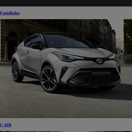
Familiales
C-HR