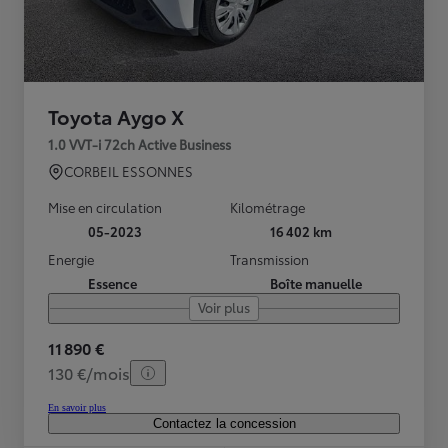
Toyota Aygo X
1.0 VVT-i 72ch Active Business
CORBEIL ESSONNES
Mise en circulation
Kilométrage
05-2023
16 402 km
Energie
Transmission
Essence
Boîte manuelle
Voir plus
11 890 €
130 €/mois
En savoir plus
Contactez la concession