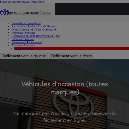
Passer au contenu suivant
(Press Enter)
...
Trouvez un partenaire Toyota
Voiture d'occasion
Présentation
Présentation
Rachats Cash
Rachats ExtraOrdinaires
Offres & Actualités
Offres & Actualités
Avantages
Avantages
Réservation en ligne
Réservation en ligne
Livraison
Livraison
Financement
Financement
Assurance
Assurance
Hybride
Hybride
Défilement vers la gauche
Défilement vers la droite
Véhicules d'occasion (toutes
marques)
Ne manquez pas l'occasion idéale : Réservez-la
facilement en ligne.