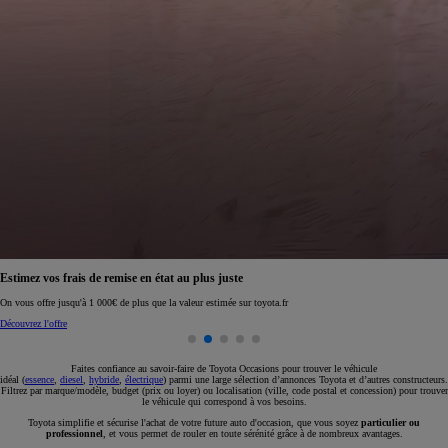
Réservez en ligne votre occasion pour 1€ seulement
Réservez en ligne
Faites confiance au savoir-faire de Toyota Occasions pour trouver le véhicule
idéal (
essence
,
diesel
,
hybride
,
électrique
) parmi une large sélection d’annonces Toyota et d’autres constructeurs.
Filtrez par marque/modèle, budget (prix ou loyer) ou localisation (ville, code postal et concession) pour trouver
le véhicule qui correspond à vos besoins.
Toyota simplifie et sécurise l'achat de votre future auto d'occasion, que vous soyez
particulier ou
professionnel
, et vous permet de rouler en toute sérénité grâce à de nombreux avantages.