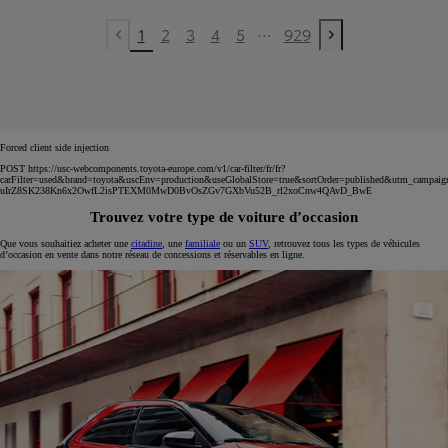
...
1
2
3
4
5
929
Previous page
Next page
Forced client side injection
POST https://usc-webcomponents.toyota-europe.com/v1/car-filter/fr/fr?
carFilter=used&brand=toyota&uscEnv=production&useGlobalStore=true&sortOrder=published&utm
uIrZ8SK238Kn6x2OwfL2isPTEXM0MwD0BvOsZGv7GXbVu52B_rl2xoCnw4QAvD_BwE
Trouvez votre type de voiture d’occasion
Que vous souhaitiez acheter une
citadine
, une
familiale
ou un
SUV
, retrouvez tous les types de véhicules
d’occasion en vente dans notre réseau de concessions et réservables en ligne.