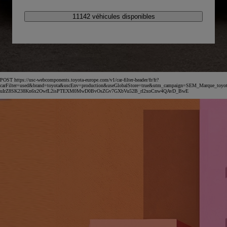
11142 véhicules disponibles
POST https://usc-webcomponents.toyota-europe.com/v1/car-filter-header/fr/fr?
carFilter=used&brand=toyota&uscEnv=production&useGlobalStore=true&utm_campaign=SEM_Marqu
uIrZ8SK238Kn6x2OwfL2isPTEXM0MwD0BvOsZGv7GXbVu52B_rl2xoCnw4QAvD_BwE