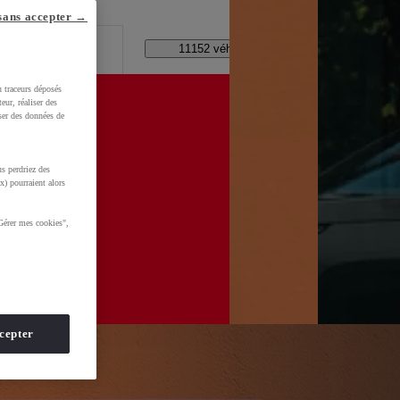
lle ?
sans accepter →
Code Postal / Concession
11152 véhicules disponibles
u traceurs déposés
eur, réaliser des
iser des données de
xPv0TBafkGCy-aVDI8UPDjklX-0hMNvj6Hr03teIhoCskwQAvD_BwE&gbraid=0AAAAADMU_rPROFq2-
s perdriez des
x) pourraient alors
Gérer mes cookies",
cepter