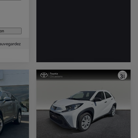
ion
auvegardez