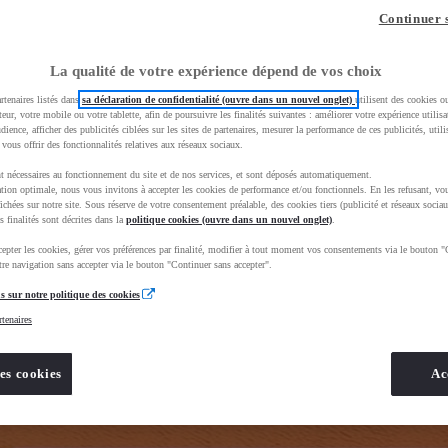
z-vous ?
Quel est votre budget ?
Dans quelle vi
Continuer 
Prix / Loyer
Ville / 
La qualité de votre expérience dépend de vos choix
rtenaires listés dans
sa déclaration de confidentialité (ouvre dans un nouvel onglet)
utilisent des cookies o
teur, votre mobile ou votre tablette, afin de poursuivre les finalités suivantes : améliorer votre expérience utilisat
udience, afficher des publicités ciblées sur les sites de partenaires, mesurer la performance de ces publicités, util
 vous offrir des fonctionnalités relatives aux réseaux sociaux.
t nécessaires au fonctionnement du site et de nos services, et sont déposés automatiquement.
rand=toyota&uscEnv=production&useGlobalStore=true&gclid=CjwKCAjwhNbTBhB4EiwAsFSg-ldAaScD3sjoq
tion optimale, nous vous invitons à accepter les cookies de performance et/ou fonctionnels. En les refusant, vou
ichées sur notre site. Sous réserve de votre consentement préalable, des cookies tiers (publicité et réseaux sociau
s finalités sont décrites dans la
politique cookies (ouvre dans un nouvel onglet)
.
epter les cookies, gérer vos préférences par finalité, modifier à tout moment vos consentements via le bouton "
re navigation sans accepter via le bouton "Continuer sans accepter".
s sur notre politique des cookies
rtenaires
es cookies
Ac