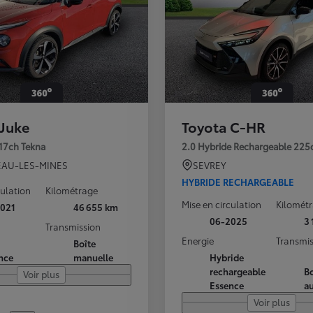
 Juke
Toyota C-HR
117ch Tekna
2.0 Hybride Rechargeable 225
AU-LES-MINES
SEVREY
HYBRIDE RECHARGEABLE
culation
Kilométrage
Mise en circulation
Kilomét
021
46 655 km
06-2025
3
Transmission
Energie
Transmis
Boîte
nce
manuelle
Hybride
rechargeable
Bo
Voir plus
Essence
a
Voir plus