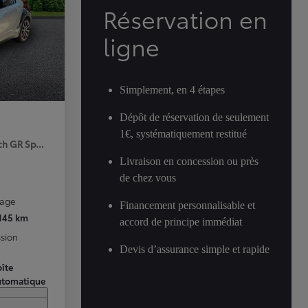
Réservation en
ligne
Simplement, en 4 étapes
Dépôt de réservation de seulement
1€, systématiquement restitué
ch GR Sport Premiere MY25
Livraison en concession ou près
de chez vous
rage
Financement personnalisable et
 145 km
accord de principe immédiat
sion
Devis d’assurance simple et rapide
îte
utomatique