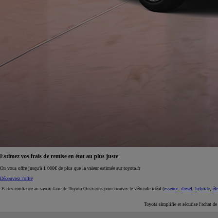
À partir de 19 700 €
Nouvelle Yaris Cross
HYBRIDE
Disponible prochainement
Estimez vos frais de remise en état au plus juste
On vous offre jusqu'à 1 000€ de plus que la valeur estimée sur toyota.fr
Découvrez l'offre
Faites confiance au savoir-faire de Toyota Occasions pour trouver le véhicule idéal (
essence
,
diesel
,
hybride
,
éle
Toyota simplifie et sécurise l'achat d