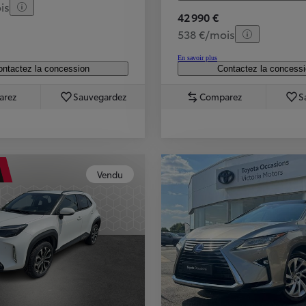
is
42 990 €
538 €/mois
En savoir plus
ntactez la concession
Contactez la concess
arez
Sauvegardez
Comparez
S
Vendu