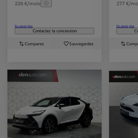
226 €/mois
277 €/mo
En savoir plus
En savoir plus
Contactez la concession
Co
Comparez
Sauvegardez
Comp
TOYOTA C-HR
HYBRIDE OU HYBRIDE RECHARGEABLE
Disponible rapidement