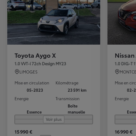
Toyota Aygo X
Nissan
1.0 VVT-i 72ch Design MY23
1.0 DIG-T 
LIMOGES
MONTCE
Mise en circulation
Kilométrage
Mise en cir
05-2023
23 591 km
02-2
Energie
Transmission
Energie
Boîte
Essence
manuelle
Esse
Voir plus
15 990 €
16 990 €