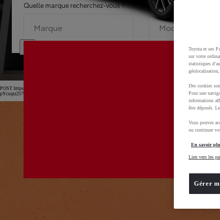
Quelle marque recherchez-vous ?
Quel modèle recherche
Marque
Modèle
Toyota et ses Pa
sur votre ordina
statistiques d’a
géolocalisation,
Des cookies son
POST https://usc-webcomponents.toyota-europe.com/v1/car-filter-header/fr/fr?carFilter=used&b
Pour une naviga
pYcxqtz257uljGAm
informations aff
être déposés. Le
Vous pouvez acc
ou continuer vot
En savoir plu
Lien vers les pa
Gérer m