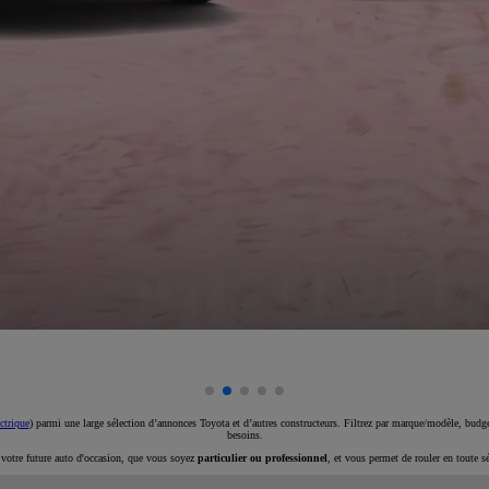
ctrique
) parmi une large sélection d’annonces Toyota et d’autres constructeurs. Filtrez par marque/modèle, budget
besoins.
e votre future auto d'occasion, que vous soyez
particulier ou professionnel
, et vous permet de rouler en toute s