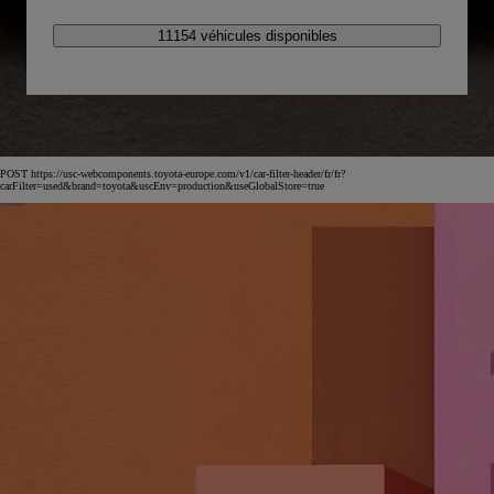
11154 véhicules disponibles
POST https://usc-webcomponents.toyota-europe.com/v1/car-filter-header/fr/fr?
carFilter=used&brand=toyota&uscEnv=production&useGlobalStore=true