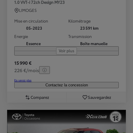
1.0 VVT-i 72ch Design MY23
LIMOGES
Mise en circulation
Kilométrage
05-2023
23 591 km
Energie
Transmission
Essence
Boîte manuelle
Voir plus
15 990 €
226 €/mois
En savoir plus
Contactez la concession
Comparez
Sauvegardez