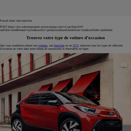
Forced client side injection
POST https://usc-webcomponents.toyota-europe.com/v1/car-filter/fr/fr?
carFilter=used&brand=toyota&uscEnv=production&useGlobalStore=true&sortOrder=published
Trouvez votre type de voiture d’occasion
Que vous souhaitiez acheter une
citadine
, une
familiale
ou un
SUV
, retrouvez tous les types de véhicules
d’occasion en vente dans notre réseau de concessions et réservables en ligne.