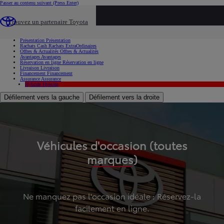
Passer au contenu suivant
(Press Enter)
...
Trouvez un partenaire Toyota
Voiture d'occasion
Présentation
Présentation
Rachats Cash
Rachats ExtraOrdinaires
Offres & Actualités
Offres & Actualités
Avantages
Avantages
Réservation en ligne
Réservation en ligne
Livraison
Livraison
Financement
Financement
Assurance
Assurance
Hybride
Hybride
Défilement vers la gauche
Défilement vers la droite
Véhicules d'occasion (toutes
marques)
Ne manquez pas l'occasion idéale : Réservez-la
facilement en ligne.