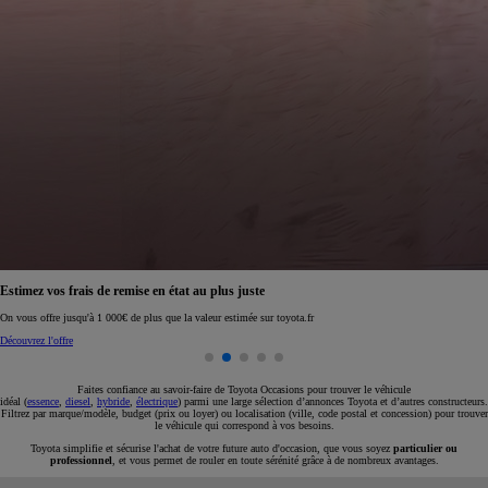
Estimez vos frais de remise en état au plus juste
On vous offre jusqu'à 1 000€ de plus que la valeur estimée sur toyota.fr
Découvrez l'offre
Faites confiance au savoir-faire de Toyota Occasions pour trouver le véhicule
idéal (
essence
,
diesel
,
hybride
,
électrique
) parmi une large sélection d’annonces Toyota et d’autres constructeurs.
Filtrez par marque/modèle, budget (prix ou loyer) ou localisation (ville, code postal et concession) pour trouver
le véhicule qui correspond à vos besoins.
Toyota simplifie et sécurise l'achat de votre future auto d'occasion, que vous soyez
particulier ou
professionnel
, et vous permet de rouler en toute sérénité grâce à de nombreux avantages.