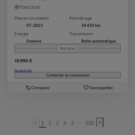
TOULOUSE
Mise en circulation
Kilométrage
07-2023
34 420 km
Energie
Transmission
Essence
Boîte automatique
Voir plus
16 990 €
En savoir plus
Contactez la concession
Comparez
Sauvegardez
...
1
2
3
4
5
930
Previous page
Next page