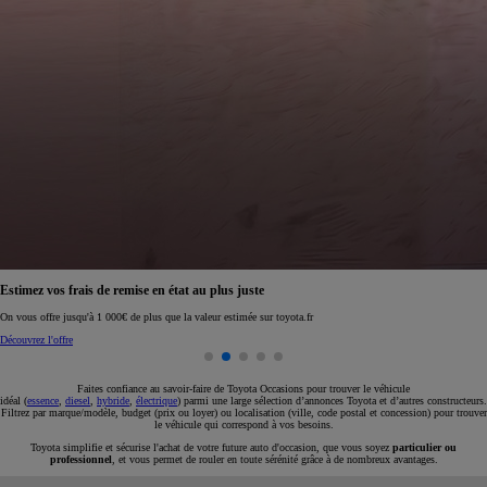
Réservez en ligne votre occasion pour 1€ seulement
Réservez en ligne
Faites confiance au savoir-faire de Toyota Occasions pour trouver le véhicule
idéal (
essence
,
diesel
,
hybride
,
électrique
) parmi une large sélection d’annonces Toyota et d’autres constructeurs.
Filtrez par marque/modèle, budget (prix ou loyer) ou localisation (ville, code postal et concession) pour trouver
le véhicule qui correspond à vos besoins.
Toyota simplifie et sécurise l'achat de votre future auto d'occasion, que vous soyez
particulier ou
professionnel
, et vous permet de rouler en toute sérénité grâce à de nombreux avantages.