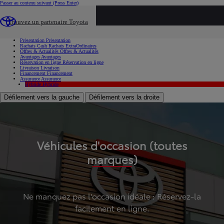
Passer au contenu suivant
(Press Enter)
...
Trouvez un partenaire Toyota
Voiture d'occasion
Présentation
Présentation
Rachats Cash
Rachats ExtraOrdinaires
Offres & Actualités
Offres & Actualités
Avantages
Avantages
Réservation en ligne
Réservation en ligne
Livraison
Livraison
Financement
Financement
Assurance
Assurance
Hybride
Hybride
Défilement vers la gauche
Défilement vers la droite
Véhicules d'occasion (toutes
marques)
Ne manquez pas l'occasion idéale : Réservez-la
facilement en ligne.