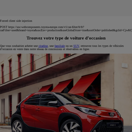
Forced client side injection
POST https://usc-webcomponents.toyota-europe.com/v1/car-filter/fr/fr?
carFilter=used&brand=toyota&uscEnv=production&useGlobalStore=true&sortOrder=published&
Trouvez votre type de voiture d’occasion
Que vous souhaitiez acheter une
citadine
, une
familiale
ou un
SUV
, retrouvez tous les types de véhicules
d’occasion en vente dans notre réseau de concessions et réservables en ligne.