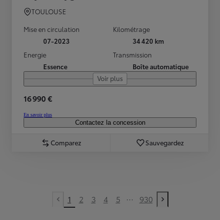
TOULOUSE
Mise en circulation
Kilométrage
07-2023
34 420 km
Energie
Transmission
Essence
Boîte automatique
Voir plus
16 990 €
En savoir plus
Contactez la concession
Comparez
Sauvegardez
...
1
2
3
4
5
930
Previous page
Next page