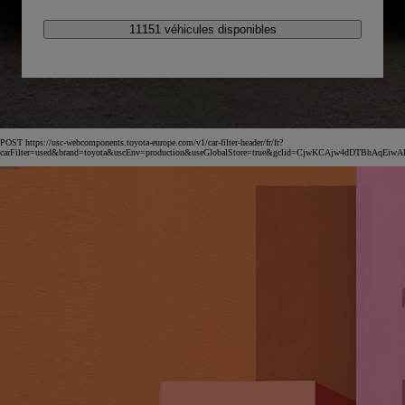
11151 véhicules disponibles
POST https://usc-webcomponents.toyota-europe.com/v1/car-filter-header/fr/fr?
carFilter=used&brand=toyota&uscEnv=production&useGlobalStore=true&gclid=CjwKCAjw4dDT