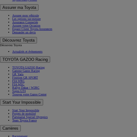
Assurer ma Toyota
Assurer mon véhicule
Les options sur-mesure
Assurance Connectée
Assurer votre Occasion
Espace Client Toyota Assurances
Demander un devis
Découvrez Toyota
Découvrez Toyota
Actualités et évènements
TOYOTA GAZOO Racing
TOYOTA GAZOO Racing
Gamme Gazoo Racing
GR Yaris
Finition GR SPORT
FIA WRC
FIA WEC
Rallye Dakar / W2RC
Supra GT4
Trouvez votre Gazoo Center
Start Your Impossible
Start Your Impossible
Projets de mobilité
Partenariat Special Olympics
Team Toyota France
Carrières
Recrutement