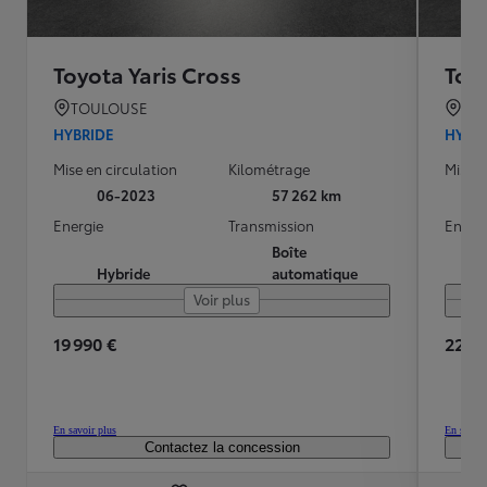
Toyota Yaris Cross
Toyo
TOULOUSE
TO
HYBRIDE
HYBR
Mise en circulation
Kilométrage
Mise e
06-2023
57 262 km
Energie
Transmission
Energ
Boîte
Hybride
automatique
Voir plus
19 990 €
22 79
En savoir plus
En savoir
Contactez la concession