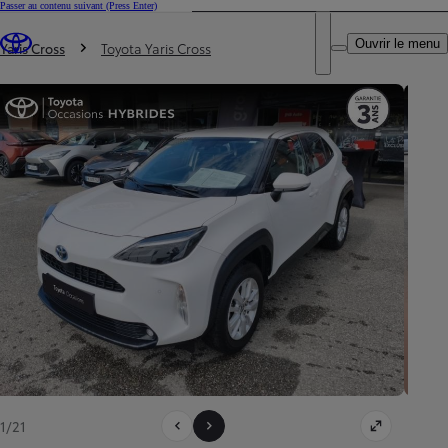
Passer au contenu suivant
(Press Enter)
DEALER NAME
Vous êtes ici
:
Ouvrir le menu
Trouvez un partenaire Toyota
Yaris Cross
Toyota Yaris Cross
1/21