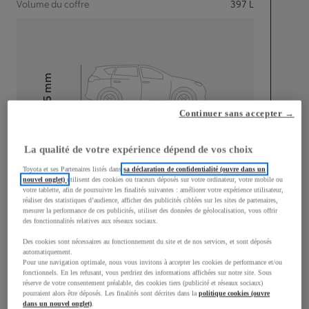
Volume du coffre
397
L
mm
1 595
Hauteur
Continuer sans accepter →
Longueur
4 180
mm
La qualité de votre expérience dépend de vos choix
Toyota et ses Partenaires listés dans
sa déclaration de confidentialité (ouvre dans un
nouvel onglet)
utilisent des cookies ou traceurs déposés sur votre ordinateur, votre mobile ou
votre tablette, afin de poursuivre les finalités suivantes : améliorer votre expérience utilisateur,
réaliser des statistiques d’audience, afficher des publicités ciblées sur les sites de partenaires,
mesurer la performance de ces publicités, utiliser des données de géolocalisation, vous offrir
des fonctionnalités relatives aux réseaux sociaux.
Largeur
1 765
mm
Des cookies sont nécessaires au fonctionnement du site et de nos services, et sont déposés
automatiquement.
Pour une navigation optimale, nous vous invitons à accepter les cookies de performance et/ou
fonctionnels. En les refusant, vous perdriez des informations affichées sur notre site. Sous
réserve de votre consentement préalable, des cookies tiers (publicité et réseaux sociaux)
pourraient alors être déposés. Les finalités sont décrites dans la
politique cookies (ouvre
dans un nouvel onglet)
.