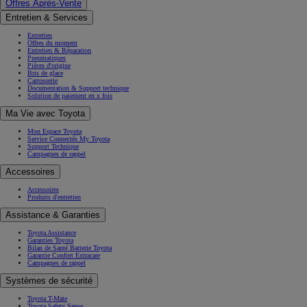
Offres Après-Vente
Entretien & Services
Entretien
Offres du moment
Entretien & Réparation
Pneumatiques
Pièces d'origine
Bris de glace
Carrosserie
Documentation & Support technique
Solution de paiement en x fois
Ma Vie avec Toyota
Mon Espace Toyota
Service Connectés My Toyota
Support Technique
Campagnes de rappel
Accessoires
Accessoires
Produits d'entretien
Assistance & Garanties
Toyota Assistance
Garanties Toyota
Bilan de Santé Batterie Toyota
Garantie Confort Extracare
Campagnes de rappel
Systèmes de sécurité
Toyota T-Mate
Toyota Safety Sense