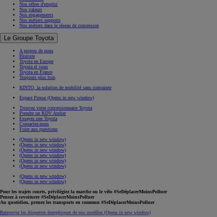
Nos offres d'emploi
Nos valeurs
Nos engagements
Nos métiers supports
Nos métiers dans le réseau de concession
Le Groupe Toyota
A propos de nous
Histoire
Toyota en Europe
Toyota et vous
Toyota en France
Toujours plus loin
KINTO, la solution de mobilité sans contrainte
Espace Presse
(Opens in new window)
Trouvez votre concessionnaire Toyota
Prendre un RDV Atelier
Essayez une Toyota
Contactez-nous
Foire aux questions
(Opens in new window)
(Opens in new window)
(Opens in new window)
(Opens in new window)
(Opens in new window)
(Opens in new window)
(Opens in new window)
(Opens in new window)
Pour les trajets courts, privilégiez la marche ou le vélo #SeDéplacerMoinsPolluer
Pensez à covoiturer #SeDéplacerMoinsPolluer
Au quotidien, prenez les transports en commun #SeDéplacerMoinsPolluer
Retrouvez les étiquettes énergétiques de nos modèles
(Opens in new window)