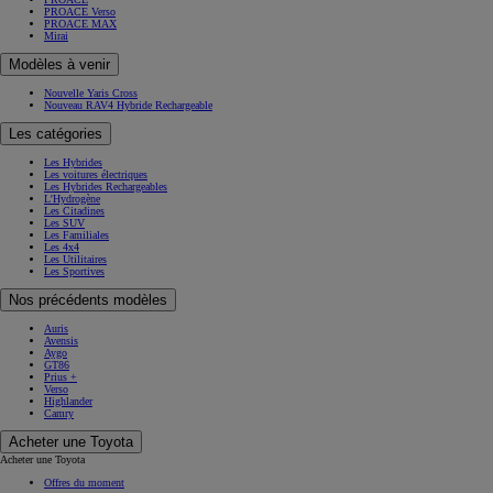
PROACE Verso
PROACE MAX
Mirai
Modèles à venir
Nouvelle Yaris Cross
Nouveau RAV4 Hybride Rechargeable
Les catégories
Les Hybrides
Les voitures électriques
Les Hybrides Rechargeables
L'Hydrogène
Les Citadines
Les SUV
Les Familiales
Les 4x4
Les Utilitaires
Les Sportives
Nos précédents modèles
Auris
Avensis
Aygo
GT86
Prius +
Verso
Highlander
Camry
Acheter une Toyota
Acheter une Toyota
Offres du moment