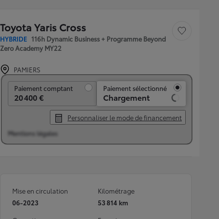
Toyota Yaris Cross
Sauvegarder le véh
HYBRIDE
116h Dynamic Business + Programme Beyond
Zero Academy MY22
PAMIERS
Paiement comptant
Paiement comptant
Paiement sélectionné
20 400 €
Chargement
Personnaliser le mode de financement
Mentions légales
Mise en circulation
Kilométrage
06-2023
53 814 km