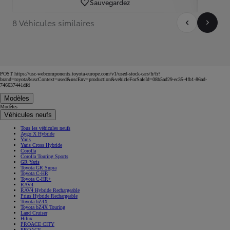
Sauvegardez
8 Véhicules similaires
POST https://usc-webcomponents.toyota-europe.com/v1/used-stock-cars/fr/fr?
brand=toyota&uscContext=used&uscEnv=production&vehicleForSaleId=08b5ad29-ec35-4fb1-86ad-
746637441dfd
Modèles
Modèles
Véhicules neufs
Tous les véhicules neufs
Aygo X Hybride
Yaris
Yaris Cross Hybride
Corolla
Corolla Touring Sports
GR Yaris
Toyota GR Supra
Toyota C-HR
Toyota C-HR+
RAV4
RAV4 Hybride Rechargeable
Prius Hybride Rechargeable
Toyota bZ4X
Toyota bZ4X Touring
Land Cruiser
Hilux
PROACE CITY
PROACE