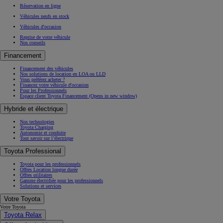
Réservation en ligne
Véhicules neufs en stock
Véhicules d'occasion
Reprise de votre véhicule
Nos conseils
Financement
Financement des véhicules
Nos solutions de location en LOA ou LLD
Vous préférez acheter ?
Financez votre véhicule d'occasion
Pour les Professionnels
Espace client Toyota Financement
(Opens in new window)
Hybride et électrique
Nos technologies
Toyota Charging
Autonomie et conduite
Tout savoir sur l’électrique
Toyota Professional
Toyota pour les professionnels
Offres Location longue durée
Offres utilitaires
Gamme électrifiée pour les professionnels
Solutions et services
Votre Toyota
Votre Toyota
Toyota Relax