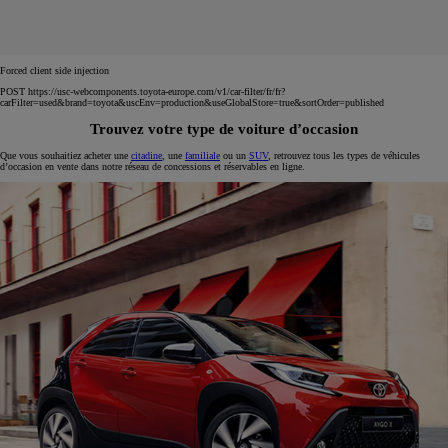
Forced client side injection
POST https://usc-webcomponents.toyota-europe.com/v1/car-filter/fr/fr?
carFilter=used&brand=toyota&uscEnv=production&useGlobalStore=true&sortOrder=published
Trouvez votre type de voiture d’occasion
Que vous souhaitiez acheter une
citadine
, une
familiale
ou un
SUV
, retrouvez tous les types de véhicules
d’occasion en vente dans notre réseau de concessions et réservables en ligne.