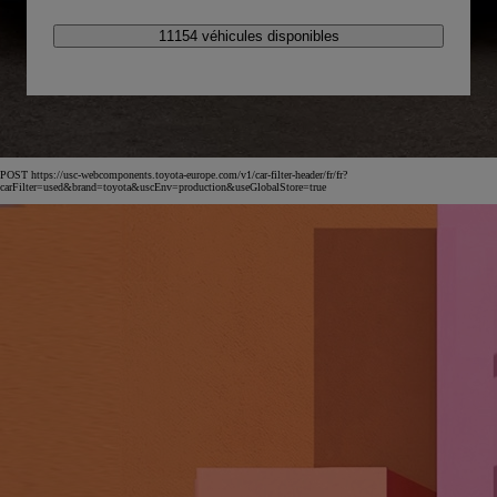
11154 véhicules disponibles
POST https://usc-webcomponents.toyota-europe.com/v1/car-filter-header/fr/fr?
carFilter=used&brand=toyota&uscEnv=production&useGlobalStore=true