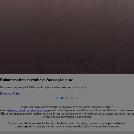
Réservez en ligne votre occasion pour 1€ seulement
Réservez en ligne
Faites confiance au savoir-faire de Toyota Occasions pour trouver le véhicule
idéal (
essence
,
diesel
,
hybride
,
électrique
) parmi une large sélection d’annonces Toyota et d’autres constructeurs.
Filtrez par marque/modèle, budget (prix ou loyer) ou localisation (ville, code postal et concession) pour trouver
le véhicule qui correspond à vos besoins.
Toyota simplifie et sécurise l'achat de votre future auto d'occasion, que vous soyez
particulier ou
professionnel
, et vous permet de rouler en toute sérénité grâce à de nombreux avantages.