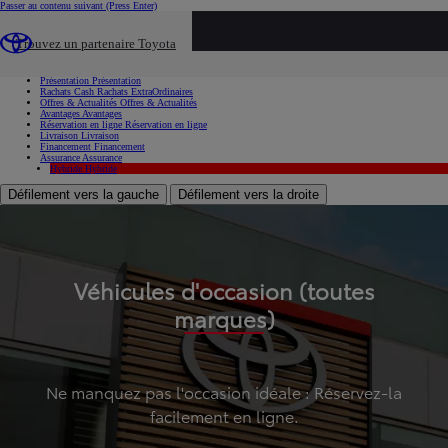
Passer au contenu suivant
(Press Enter)
...
Trouvez un partenaire Toyota
Voiture d'occasion
Présentation
Présentation
Rachats Cash
Rachats ExtraOrdinaires
Offres & Actualités
Offres & Actualités
Avantages
Avantages
Réservation en ligne
Réservation en ligne
Livraison
Livraison
Financement
Financement
Assurance
Assurance
Hybride
Hybride
Défilement vers la gauche
Défilement vers la droite
Véhicules d'occasion (toutes
marques)
Ne manquez pas l'occasion idéale : Réservez-la
facilement en ligne.