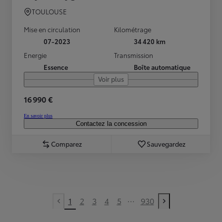
TOULOUSE
Mise en circulation
Kilométrage
07-2023
34 420 km
Energie
Transmission
Essence
Boîte automatique
Voir plus
16 990 €
En savoir plus
Contactez la concession
Comparez
Sauvegardez
...
1
2
3
4
5
930
Previous page
Next page