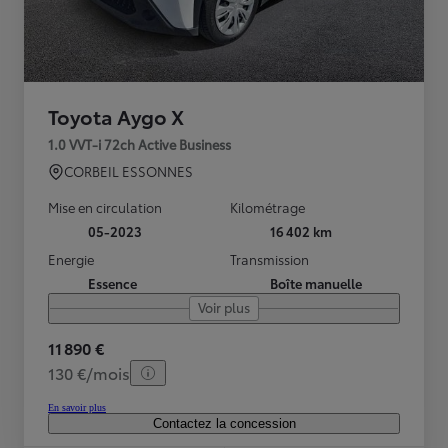
Toyota Aygo X
1.0 VVT-i 72ch Active Business
CORBEIL ESSONNES
Mise en circulation
Kilométrage
05-2023
16 402 km
Energie
Transmission
Essence
Boîte manuelle
Voir plus
11 890 €
130 €/mois
En savoir plus
Contactez la concession