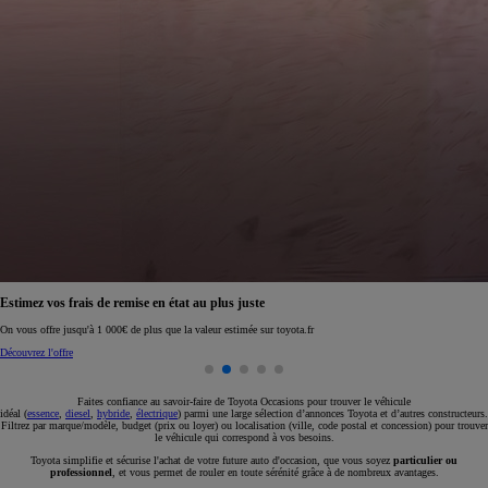
Réservez en ligne votre occasion pour 1€ seulement
Réservez en ligne
Faites confiance au savoir-faire de Toyota Occasions pour trouver le véhicule
idéal (
essence
,
diesel
,
hybride
,
électrique
) parmi une large sélection d’annonces Toyota et d’autres constructeurs.
Filtrez par marque/modèle, budget (prix ou loyer) ou localisation (ville, code postal et concession) pour trouver
le véhicule qui correspond à vos besoins.
Toyota simplifie et sécurise l'achat de votre future auto d'occasion, que vous soyez
particulier ou
professionnel
, et vous permet de rouler en toute sérénité grâce à de nombreux avantages.