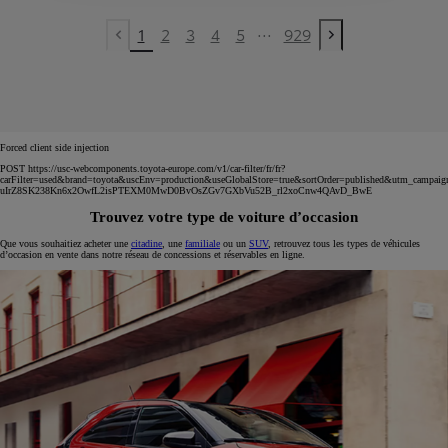
...
1
2
3
4
5
929
Previous page
Next page
Forced client side injection
POST https://usc-webcomponents.toyota-europe.com/v1/car-filter/fr/fr?
carFilter=used&brand=toyota&uscEnv=production&useGlobalStore=true&sortOrder=published&utm
uIrZ8SK238Kn6x2OwfL2isPTEXM0MwD0BvOsZGv7GXbVu52B_rl2xoCnw4QAvD_BwE
Trouvez votre type de voiture d’occasion
Que vous souhaitiez acheter une
citadine
, une
familiale
ou un
SUV
, retrouvez tous les types de véhicules
d’occasion en vente dans notre réseau de concessions et réservables en ligne.