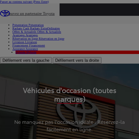
Passer au contenu suivant
(Press Enter)
...
Trouvez un partenaire Toyota
Voiture d'occasion
Présentation
Présentation
Rachats Cash
Rachats ExtraOrdinaires
Offres & Actualités
Offres & Actualités
Avantages
Avantages
Réservation en ligne
Réservation en ligne
Livraison
Livraison
Financement
Financement
Assurance
Assurance
Hybride
Hybride
Défilement vers la gauche
Défilement vers la droite
Véhicules d'occasion (toutes
marques)
Ne manquez pas l'occasion idéale : Réservez-la
facilement en ligne.