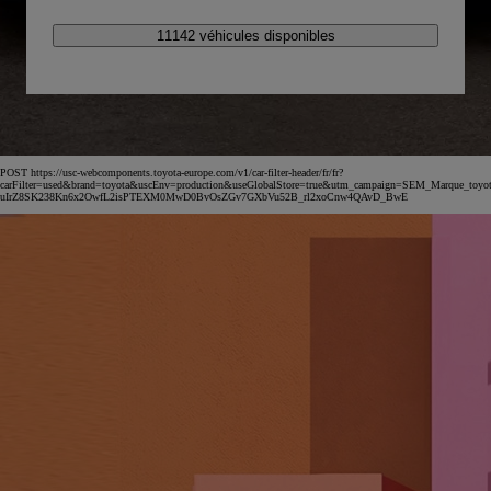
11142 véhicules disponibles
POST https://usc-webcomponents.toyota-europe.com/v1/car-filter-header/fr/fr?
carFilter=used&brand=toyota&uscEnv=production&useGlobalStore=true&utm_campaign=SEM_Marqu
uIrZ8SK238Kn6x2OwfL2isPTEXM0MwD0BvOsZGv7GXbVu52B_rl2xoCnw4QAvD_BwE