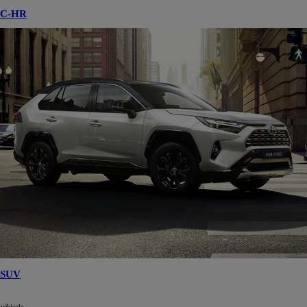
C-HR
SUV