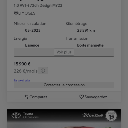
1.0 VVT-i 72ch Design MY23
LIMOGES
Mise en circulation
Kilométrage
05-2023
23 591 km
Energie
Transmission
Essence
Boîte manuelle
Voir plus
15 990 €
226 €/mois
En savoir plus
Contactez la concession
Comparez
Sauvegardez