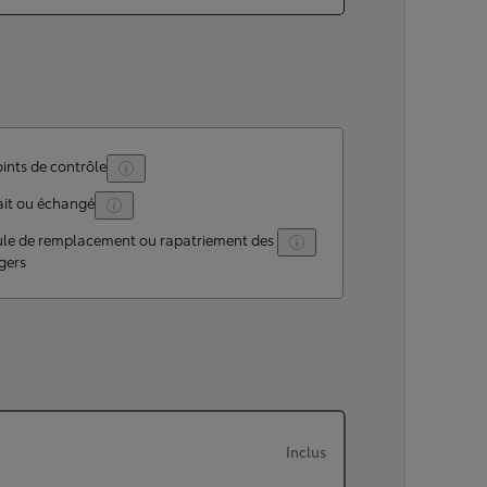
ints de contrôle
ait ou échangé
ule de remplacement ou rapatriement des
gers
Inclus