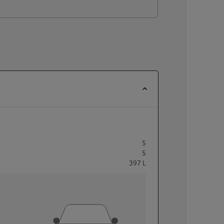
5
5
397
L