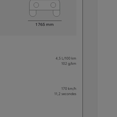
Largeur
1 765
mm
4,5
L/100 km
102
g/km
170
km/h
11,2
secondes