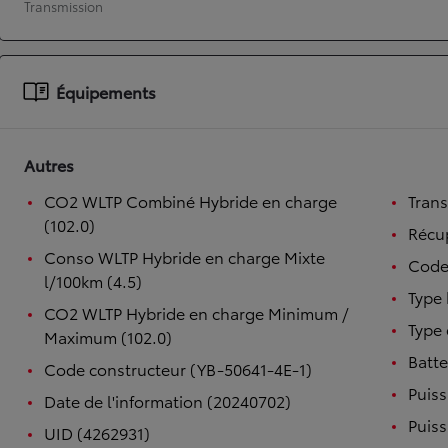
Transmission
À partir de 19 700 €
Nouvelle Yaris Cross
HYBRIDE
Équipements
Disponible prochainement
Autres
CO2 WLTP Combiné Hybride en charge
Tran
(102.0)
Récup
Conso WLTP Hybride en charge Mixte
Code
l/100km (4.5)
Type 
CO2 WLTP Hybride en charge Minimum /
Type 
Maximum (102.0)
Batte
Code constructeur (YB-50641-4E-1)
Puiss
Date de l'information (20240702)
Puiss
UID (4262931)