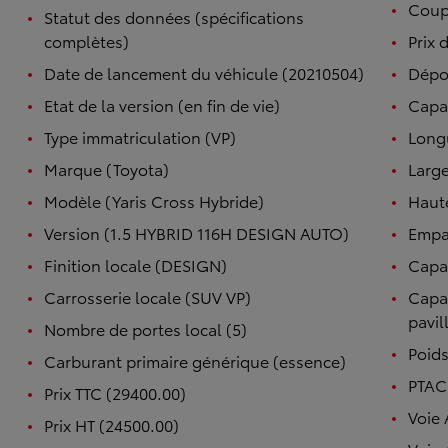
Coupl
Statut des données (spécifications
complètes)
Prix 
Date de lancement du véhicule (20210504)
Dépo
Etat de la version (en fin de vie)
Capac
Type immatriculation (VP)
Long
Marque (Toyota)
Large
Modèle (Yaris Cross Hybride)
Haut
Version (1.5 HYBRID 116H DESIGN AUTO)
Empa
Finition locale (DESIGN)
Capac
Carrosserie locale (SUV VP)
Capac
pavil
Nombre de portes local (5)
Poids
Carburant primaire générique (essence)
PTAC 
Prix TTC (29400.00)
Voie 
Prix HT (24500.00)