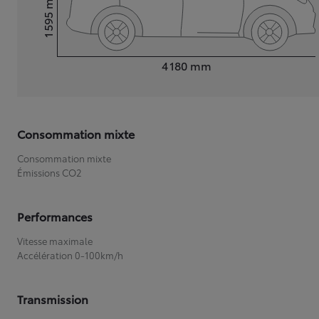
1 595
Hauteur
Longueur
4 180
mm
Consommation mixte
Consommation mixte
Émissions CO2
Performances
Vitesse maximale
Accélération 0-100km/h
Transmission