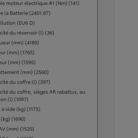
e moteur électrique #1 (Nm) (141)
de la Batterie (2401.87)
llution (EU6 D)
ité du réservoir (l) (36)
ueur (mm) (4180)
ur (mm) (1765)
eur (mm) (1595)
ttement (mm) (2560)
ité du coffre (l) (397)
ité du coffre, sièges AR rabattus, au
lon (l) (1097)
 à vide (kg) (1175)
(kg) (1690)
AV (mm) (1520)