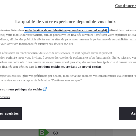
Continuer 
La qualité de votre expérience dépend de vos choix
rtenaires listés dans
sa déclaration de confidentialité (ouvre dans un nouvel onglet)
utilisent des cookies o
teur, votre mobile ou votre tablette, afin de poursuivre les finalités suivantes : améliorer votre expérience utilisat
udience, afficher des publicités ciblées sur les sites de partenaires, mesurer la performance de ces publicités, util
 vous offrir des fonctionnalités relatives aux réseaux sociaux.
t nécessaires au fonctionnement du site et de nos services, et sont déposés automatiquement.
tion optimale, nous vous invitons à accepter les cookies de performance et/ou fonctionnels. En les refusant, vou
ichées sur notre site. Sous réserve de votre consentement préalable, des cookies tiers (publicité et réseaux sociau
s finalités sont décrites dans la
politique cookies (ouvre dans un nouvel onglet)
.
epter les cookies, gérer vos préférences par finalité, modifier à tout moment vos consentements via le bouton "
Services
Concession
re navigation sans accepter via le bouton "Continuer sans accepter".
s sur notre politique des cookies
rtenaires
Energie
oyota Occasions
Hybride
es cookies
Ac
Étiquette énergétique