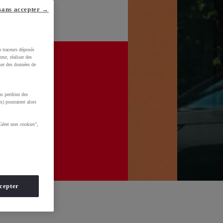
sans accepter →
u traceurs déposés
eur, réaliser des
iser des données de
s perdriez des
x) pourraient alors
Gérer mes cookies",
cepter