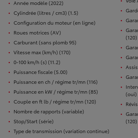
Voie 
Année modèle (2022)
Garde
Cylindrée (litres / cm3) (1.5)
Garan
Configuration du moteur (en ligne)
Garan
Roues motrices (AV)
(120)
Carburant (sans plomb 95)
Garan
Vitesse max (km/h) (170)
Garan
0-100 km/h (s) (11.2)
Assis
Puissance fiscale (5.00)
Garan
Puissance en ch / régime tr/mn (116)
Inter
Puissance en kW / régime tr/mn (85)
(oui)
Couple en ft lb / régime tr/mn (120)
Révis
Nombre de rapports (variable)
Garan
Stop/Start (série)
(120)
Type de transmission (variation continue)