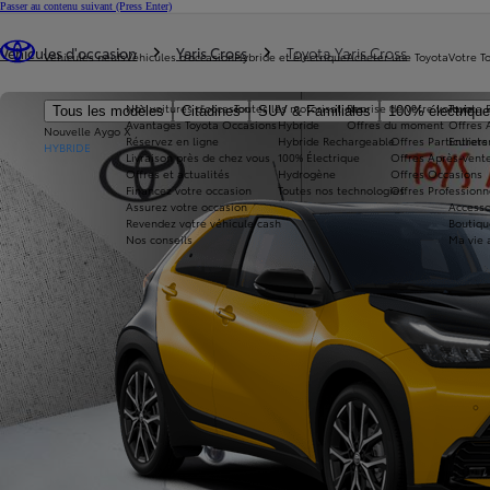
Passer au contenu suivant
(Press Enter)
Vous êtes ici
:
Véhicules d'occasion
Yaris Cross
Toyota Yaris Cross
Véhicules neufs
Véhicules d'occasion
Hybride et électrique
Acheter une Toyota
Votre T
Nos voitures d'occasion
Toutes les motorisations
Reprise de votre voiture
Toyota 
Tous les modèles
Citadines
SUV & Familiales
100% électriqu
Avantages Toyota Occasions
Hybride
Offres du moment
Offres 
Nouvelle Aygo X
Réservez en ligne
Hybride Rechargeable
Offres Particuliers
Entrete
HYBRIDE
Livraison près de chez vous
100% Électrique
Offres Après-vente
Offres et actualités
Hydrogène
Offres Occasions
Financez votre occasion
Toutes nos technologies
Offres Professionn
Assurez votre occasion
Accesso
Revendez votre véhicule cash
Boutiqu
Nos conseils
Ma vie 