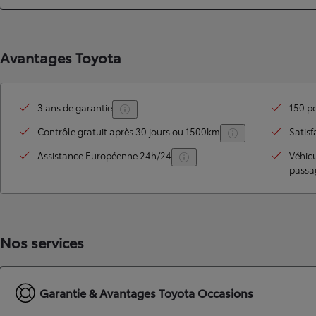
Avantages Toyota
3 ans de garantie
150 po
Contrôle gratuit après 30 jours ou 1500km
Satisf
Assistance Européenne 24h/24
Véhic
passa
TOYOTA C-HR
HYBRIDE OU HYBRIDE RECHARGEABLE
Disponible rapidement
Nos services
Garantie & Avantages Toyota Occasions