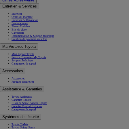
Offres Après-Vente
Entretien & Services
Entretien
Offres du moment
Entretien & Réparation
Pneumatiques
Pièces d'origine
Bris de glace
Carrosserie
Documentation & Support technique
Solution de paiement en x fois
Ma Vie avec Toyota
Mon Espace Toyota
Service Connectés My Toyota
Support Technique
Campagnes de rappel
Accessoires
Accessoires
Produits d'entretien
Assistance & Garanties
Toyota Assistance
Garanties Toyota
Bilan de Santé Batterie Toyota
Garantie Confort Extracare
Campagnes de rappel
Systèmes de sécurité
Toyota T-Mate
Toyota Safety Sense