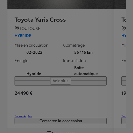
Toyota Yaris Cross
Toyo
TOULOUSE
TO
HYBRIDE
HYBR
Mise en circulation
Kilométrage
Mise e
02-2022
56 415 km
Energie
Transmission
Energ
Boîte
Hybride
automatique
Voir plus
24 490 €
19 99
En savoir plus
En savoir
Contactez la concession
Sauvegardez