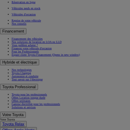
Réservation en ligne
Véhicules neufs en stock
Véhicules d'occasion
Reprise de votre véhicule
Nos conseils
Financement
Financement des véhicules
Nos solutions de location en LOA ou LLD
Vous préférez acheter ?
Financez votre véhicule d'occasion
Pour les Professionnels
Espace client Toyota Financement
(Opens in new window)
Hybride et électrique
Nos technologies
Toyota Charging
Autonomie et conduite
Tout savoir sur l’électrique
Toyota Professional
Toyota pour les professionnels
Offres Location longue durée
Offres utilitaires
Gamme électrifiée pour les professionnels
Solutions et services
Votre Toyota
Votre Toyota
Toyota Relax