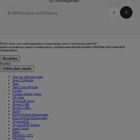
8 Véhicules similaires
POST https://usc-webcomponents.toyota-europe.com/v1/used-stock-cars/fr/fr?
brand=toyota&uscContext=used&uscEnv=production&vehicleForSaleId=c9b009ab-3a92-48aa-ab9f-
398fa62884e2
Modèles
Modèles
Véhicules neufs
Tous les véhicules neufs
Aygo X Hybride
Yaris
Yaris Cross Hybride
Corolla
Corolla Touring Sports
GR Yaris
Toyota GR Supra
Toyota C-HR
Toyota C-HR+
RAV4
RAV4 Hybride Rechargeable
Prius Hybride Rechargeable
Toyota bZ4X
Toyota bZ4X Touring
Land Cruiser
Hilux
PROACE CITY
PROACE