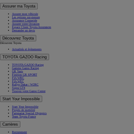
Assurer ma Toyota
Assurer mon véhicule
Les options sur-mesure
Assurance Connectée
Assurer votre Occasion
Espace Client Toyota Assurances
Demander un devis
Découvrez Toyota
Découvrez Toyota
Actualités et évènements
TOYOTA GAZOO Racing
TOYOTA GAZOO Racing
Gamme Gazoo Racing
GR Yaris
Finition GR SPORT
FIA WRC
FIA WEC
Rallye Dakar / W2RC
Supra GT4
Trouvez votre Gazoo Center
Start Your Impossible
Start Your Impossible
Projets de mobilité
Partenariat Special Olympics
Team Toyota France
Carrières
Recrutement