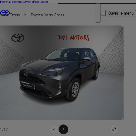
Passer au contenu suivant
(Press Enter)
DEALER NAME
Vous êtes ici
:
Ouvrir le menu
Trouvez un partenaire Toyota
Yaris Cross
Toyota Yaris Cross
1/17