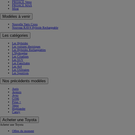
PROACE Verso
PROACE MAX
Mirai
Modèles à venir
Nouvelle Yaris Cross
Nouveau RAV4 Hybride Rechargeable
Les catégories
Les Hybrides
Les voitures électriques
Les Hybrides Rechargeables
L'Hydrogène
Les Citadines
Les SUV
Les Familiales
Les 4x4
Les Utilitaires
Les Sportives
Nos précédents modèles
Auris
Avensis
Aygo
GT86
Prius +
Verso
Highlander
Camry
Acheter une Toyota
Acheter une Toyota
Offres du moment