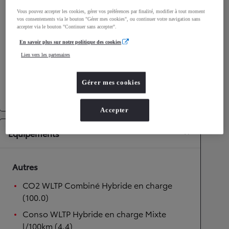
Vous pouvez accepter les cookies, gérer vos préférences par finalité, modifier à tout moment
Performances
vos consentements via le bouton "Gérer mes cookies", ou continuer votre navigation sans
accepter via le bouton "Continuer sans accepter".
Vitesse maximale
170
km/h
En savoir plus sur notre politique des cookies
Accélération 0-100km/h
11,2
secondes
Lien vers les partenaires
Transmission
Gérer mes cookies
Transmission
Boîte automatique
Accepter
Équipements
Autres
CO2 WLTP Combiné Hybride en charge
(100.0)
Conso WLTP Hybride en charge Mixte
l/100km (4.4)