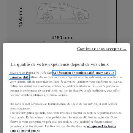
mm
1 595
Hauteur
Longueur
4 180
mm
Continuer sans accepter →
La qualité de votre expérience dépend de vos choix
Toyota et ses Partenaires listés dans
sa déclaration de confidentialité (ouvre dans un
nouvel onglet)
utilisent des cookies ou traceurs déposés sur votre ordinateur, votre mobile ou
Largeur
1 765
mm
votre tablette, afin de poursuivre les finalités suivantes : améliorer votre expérience utilisateur,
réaliser des statistiques d’audience, afficher des publicités ciblées sur les sites de partenaires,
mesurer la performance de ces publicités, utiliser des données de géolocalisation, vous offrir
des fonctionnalités relatives aux réseaux sociaux.
Des cookies sont nécessaires au fonctionnement du site et de nos services, et sont déposés
Consommation mixte
automatiquement.
Pour une navigation optimale, nous vous invitons à accepter les cookies de performance et/ou
fonctionnels. En les refusant, vous perdriez des informations affichées sur notre site. Sous
Consommation mixte
4,4
L/100 km
réserve de votre consentement préalable, des cookies tiers (publicité et réseaux sociaux)
Émissions CO2
100
g/km
pourraient alors être déposés. Les finalités sont décrites dans la
politique cookies (ouvre
dans un nouvel onglet)
.