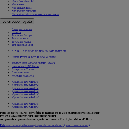
Nos offres d'emploi
Nos valeurs
Nos engagements
Nos métiers supports
Nos métiers dans le réseau de concession
Le Groupe Toyota
A propos de nous
Histoire
Toyota en Europe
Toyota et vous
Toyota en France
Toujours plus loin
KINTO, la solution de mobilité sans contrainte
Espace Presse
(Opens in new window)
Trouvez votre concessionnaire Toyota
Prendre un RDV Atelier
Essayez une Toyota
Contactez-nous
Foire aux questions
(Opens in new window)
(Opens in new window)
(Opens in new window)
(Opens in new window)
(Opens in new window)
(Opens in new window)
(Opens in new window)
(Opens in new window)
Pour les trajets courts, privilégiez la marche ou le vélo #SeDéplacerMoinsPolluer
Pensez à covoiturer #SeDéplacerMoinsPolluer
Au quotidien, prenez les transports en commun #SeDéplacerMoinsPolluer
Retrouvez les étiquettes énergétiques de nos modèles
(Opens in new window)