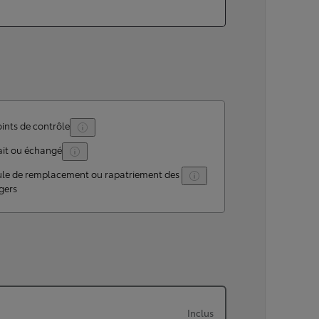
ints de contrôle
ait ou échangé
ule de remplacement ou rapatriement des
gers
Inclus