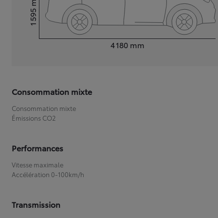
1 595
Hauteur
Longueur
4 180
mm
Consommation mixte
Consommation mixte
Émissions CO2
Performances
Vitesse maximale
Accélération 0-100km/h
Transmission