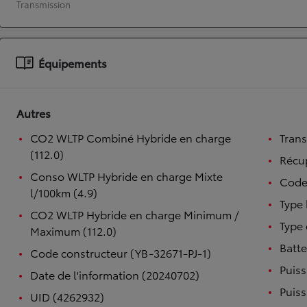
Transmission
À partir de 19 700 €
Nouvelle Yaris Cross
HYBRIDE
Équipements
Disponible prochainement
Autres
CO2 WLTP Combiné Hybride en charge
Tran
(112.0)
Récup
Conso WLTP Hybride en charge Mixte
Code
l/100km (4.9)
Type 
CO2 WLTP Hybride en charge Minimum /
Type 
Maximum (112.0)
Batte
Code constructeur (YB-32671-PJ-1)
Puiss
Date de l'information (20240702)
Puiss
UID (4262932)