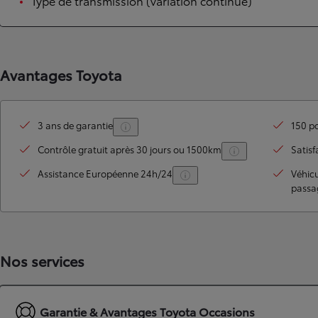
Type de transmission (variation continue)
Avantages Toyota
3 ans de garantie
150 po
Contrôle gratuit après 30 jours ou 1500km
Satisf
TOYOTA C-HR
Assistance Européenne 24h/24
Véhic
HYBRIDE OU HYBRIDE RECHARGEABLE
passa
Disponible rapidement
Nos services
Garantie & Avantages Toyota Occasions