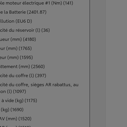
e moteur électrique #1 (Nm) (141)
de la Batterie (2401.87)
llution (EU6 D)
ité du réservoir (l) (36)
ueur (mm) (4180)
ur (mm) (1765)
eur (mm) (1595)
ttement (mm) (2560)
ité du coffre (l) (397)
ité du coffre, sièges AR rabattus, au
lon (l) (1097)
 à vide (kg) (1175)
(kg) (1690)
AV (mm) (1520)