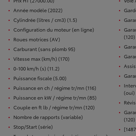
Prix HT (27000.00)
Voie 
Année modèle (2022)
Garde
Cylindrée (litres / cm3) (1.5)
Garan
Configuration du moteur (en ligne)
Garan
(120)
Roues motrices (AV)
Garan
Carburant (sans plomb 95)
Garan
Vitesse max (km/h) (170)
Assis
0-100 km/h (s) (11.2)
Garan
Puissance fiscale (5.00)
Inter
Puissance en ch / régime tr/mn (116)
(oui)
Puissance en kW / régime tr/mn (85)
Révis
Couple en ft lb / régime tr/mn (120)
Garan
Nombre de rapports (variable)
(120)
Stop/Start (série)
[1487