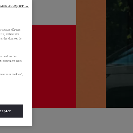
sans accepter →
u traceurs déposés
eur, réaliser des
iser des données de
s perdriez des
x) pourraient alors
Gérer mes cookies",
cepter