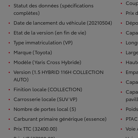
Coupl
Statut des données (spécifications
complètes)
Prix 
Date de lancement du véhicule (20210504)
Dépo
Etat de la version (en fin de vie)
Capac
Type immatriculation (VP)
Long
Marque (Toyota)
Large
Modèle (Yaris Cross Hybride)
Haut
Version (1.5 HYBRID 116H COLLECTION
Empa
AUTO)
Capac
Finition locale (COLLECTION)
Capac
Carrosserie locale (SUV VP)
pavil
Nombre de portes local (5)
Poids
Carburant primaire générique (essence)
PTAC 
Prix TTC (32400.00)
Voie 