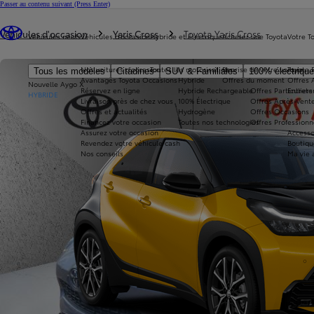
Passer au contenu suivant
(Press Enter)
Vous êtes ici
:
Véhicules d'occasion
Yaris Cross
Toyota Yaris Cross
Véhicules neufs
Véhicules d'occasion
Hybride et électrique
Acheter une Toyota
Votre T
Nos voitures d'occasion
Toutes les motorisations
Reprise de votre voiture
Toyota 
Tous les modèles
Citadines
SUV & Familiales
100% électriqu
Avantages Toyota Occasions
Hybride
Offres du moment
Offres 
Nouvelle Aygo X
Réservez en ligne
Hybride Rechargeable
Offres Particuliers
Entrete
HYBRIDE
Livraison près de chez vous
100% Électrique
Offres Après-vente
Offres et actualités
Hydrogène
Offres Occasions
Financez votre occasion
Toutes nos technologies
Offres Professionn
Assurez votre occasion
Accesso
Revendez votre véhicule cash
Boutiqu
Nos conseils
Ma vie 