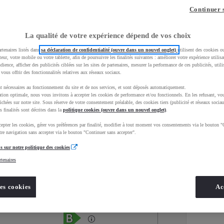
Continuer 
La qualité de votre expérience dépend de vos choix
rtenaires listés dans
sa déclaration de confidentialité (ouvre dans un nouvel onglet)
utilisent des cookies o
teur, votre mobile ou votre tablette, afin de poursuivre les finalités suivantes : améliorer votre expérience utilisat
udience, afficher des publicités ciblées sur les sites de partenaires, mesurer la performance de ces publicités, util
 vous offrir des fonctionnalités relatives aux réseaux sociaux.
t nécessaires au fonctionnement du site et de nos services, et sont déposés automatiquement.
tion optimale, nous vous invitons à accepter les cookies de performance et/ou fonctionnels. En les refusant, vou
ichées sur notre site. Sous réserve de votre consentement préalable, des cookies tiers (publicité et réseaux sociau
s finalités sont décrites dans la
politique cookies (ouvre dans un nouvel onglet)
.
epter les cookies, gérer vos préférences par finalité, modifier à tout moment vos consentements via le bouton "
Services
Concession
re navigation sans accepter via le bouton "Continuer sans accepter".
s sur notre politique des cookies
rtenaires
Energie
oyota Occasions
Hybride
es cookies
Ac
Étiquette énergétique