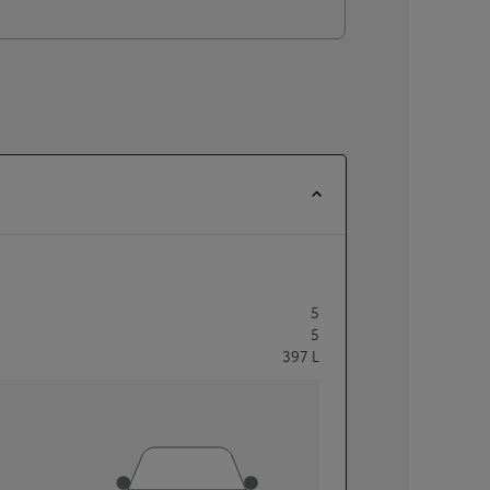
5
5
397
L