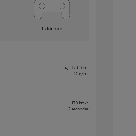
Largeur
1 765
mm
4,9
L/100 km
112
g/km
170
km/h
11,2
secondes