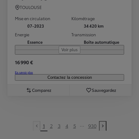
TOULOUSE
Mise en circulation
Kilométrage
07-2023
34 420 km
Energie
Transmission
Essence
Boîte automatique
Voir plus
16 990 €
En savoir plus
Contactez la concession
Comparez
Sauvegardez
...
1
2
3
4
5
930
Previous page
Next page