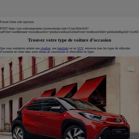
Forced client side injection
POST https://usc-webcomponents.toyota-europe.com/v1/car-filter/fr/fr?
carFilter=used&brand=toyota&uscEnv=production&useGlobalStore=true&sortOrder=published&
Trouvez votre type de voiture d’occasion
Que vous souhaitiez acheter une
citadine
, une
familiale
ou un
SUV
, retrouvez tous les types de véhicules
d’occasion en vente dans notre réseau de concessions et réservables en ligne.