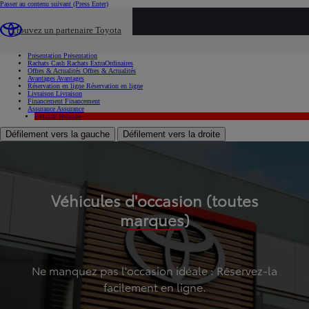
Passer au contenu suivant
(Press Enter)
...
Trouvez un partenaire Toyota
Voiture d'occasion
Présentation
Présentation
Rachats Cash
Rachats ExtraOrdinaires
Offres & Actualités
Offres & Actualités
Avantages
Avantages
Réservation en ligne
Réservation en ligne
Livraison
Livraison
Financement
Financement
Assurance
Assurance
Hybride
Hybride
Défilement vers la gauche
Défilement vers la droite
Véhicules d'occasion (toutes
marques)
Ne manquez pas l'occasion idéale : Réservez-la
facilement en ligne.