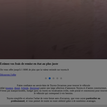
Réservez en ligne votre occasion pour 1€ seulement
Réservez en ligne
Faites confiance au savoir-faire de Toyota Occasions pour trouver le véhicule
idéal (
essence
,
diesel
,
hybride
,
électrique
) parmi une large sélection d’annonces Toyota et d’autres constructeurs.
Filtrez par marque/modèle, budget (prix ou loyer) ou localisation (ville, code postal et concession) pour trouver
le véhicule qui correspond à vos besoins.
Toyota simplifie et sécurise l'achat de votre future auto d'occasion, que vous soyez
particulier ou
professionnel
, et vous permet de rouler en toute sérénité grâce à de nombreux avantages.