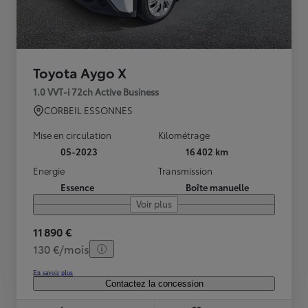
Toyota Aygo X
1.0 VVT-i 72ch Active Business
CORBEIL ESSONNES
Mise en circulation
Kilométrage
05-2023
16 402 km
Energie
Transmission
Essence
Boîte manuelle
Voir plus
11 890 €
130 €/mois
En savoir plus
Contactez la concession