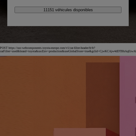
11151 véhicules disponibles
POST https://usc-webcomponents.toyota-europe.com/v1/car-filter-header/fr/fr?
carFilter=used&brand=toyota&uscEnv=production&useGlobalStore=true&gclid=CjwKCAjw4dDT