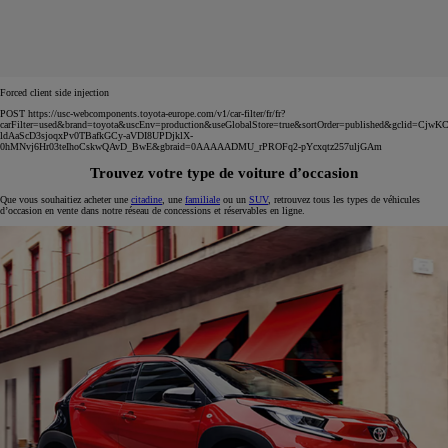
Forced client side injection
POST https://usc-webcomponents.toyota-europe.com/v1/car-filter/fr/fr?
carFilter=used&brand=toyota&uscEnv=production&useGlobalStore=true&sortOrder=published&gclid=C
ldAaScD3sjoqxPv0TBafkGCy-aVDI8UPDjklX-
0hMNvj6Hr03teIhoCskwQAvD_BwE&gbraid=0AAAAADMU_rPROFq2-pYcxqtz257uljGAm
Trouvez votre type de voiture d’occasion
Que vous souhaitiez acheter une
citadine
, une
familiale
ou un
SUV
, retrouvez tous les types de véhicules
d’occasion en vente dans notre réseau de concessions et réservables en ligne.