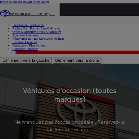
Passer au contenu suivant
(Press Enter)
...
Trouvez un partenaire Toyota
Voiture d'occasion
Présentation
Présentation
Rachats Cash
Rachats ExtraOrdinaires
Offres & Actualités
Offres & Actualités
Avantages
Avantages
Réservation en ligne
Réservation en ligne
Livraison
Livraison
Financement
Financement
Assurance
Assurance
Hybride
Hybride
Défilement vers la gauche
Défilement vers la droite
Véhicules d'occasion (toutes
marques)
Ne manquez pas l'occasion idéale : Réservez-la
facilement en ligne.