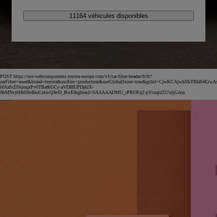
11164 véhicules disponibles
POST https://usc-webcomponents.toyota-europe.com/v1/car-filter-header/fr/fr?
carFilter=used&brand=toyota&uscEnv=production&useGlobalStore=true&gclid=CjwKCAjwhNbTBhB4EiwA
ldAaScD3sjoqxPv0TBafkGCy-aVDI8UPDjklX-
0hMNvj6Hr03teIhoCskwQAvD_BwE&gbraid=0AAAAADMU_rPROFq2-pYcxqtz257uljGAm