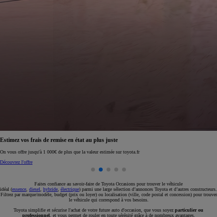
Réservez en ligne votre occasion pour 1€ seulement
Réservez en ligne
Faites confiance au savoir-faire de Toyota Occasions pour trouver le véhicule
idéal (
essence
,
diesel
,
hybride
,
électrique
) parmi une large sélection d’annonces Toyota et d’autres constructeurs.
Filtrez par marque/modèle, budget (prix ou loyer) ou localisation (ville, code postal et concession) pour trouver
le véhicule qui correspond à vos besoins.
Toyota simplifie et sécurise l'achat de votre future auto d'occasion, que vous soyez
particulier ou
professionnel
, et vous permet de rouler en toute sérénité grâce à de nombreux avantages.