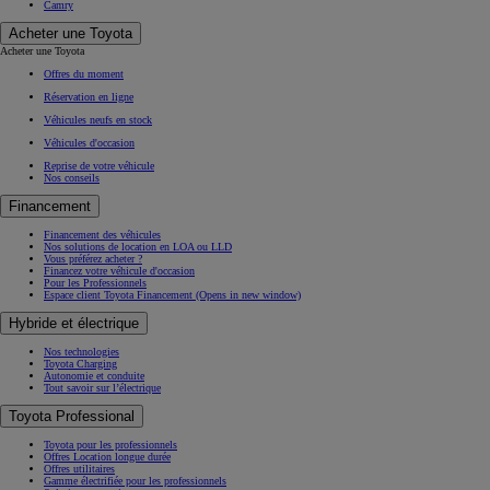
Camry
Acheter une Toyota
Acheter une Toyota
Offres du moment
Réservation en ligne
Véhicules neufs en stock
Véhicules d'occasion
Reprise de votre véhicule
Nos conseils
Financement
Financement des véhicules
Nos solutions de location en LOA ou LLD
Vous préférez acheter ?
Financez votre véhicule d'occasion
Pour les Professionnels
Espace client Toyota Financement
(Opens in new window)
Hybride et électrique
Nos technologies
Toyota Charging
Autonomie et conduite
Tout savoir sur l’électrique
Toyota Professional
Toyota pour les professionnels
Offres Location longue durée
Offres utilitaires
Gamme électrifiée pour les professionnels