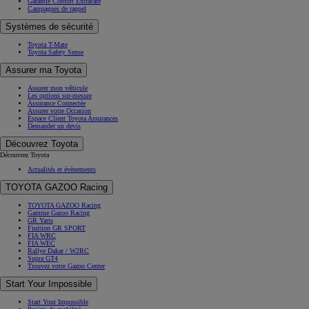
Garantie Confort Extracare
Campagnes de rappel
Systèmes de sécurité
Toyota T-Mate
Toyota Safety Sense
Assurer ma Toyota
Assurer mon véhicule
Les options sur-mesure
Assurance Connectée
Assurer votre Occasion
Espace Client Toyota Assurances
Demander un devis
Découvrez Toyota
Découvrez Toyota
Actualités et évènements
TOYOTA GAZOO Racing
TOYOTA GAZOO Racing
Gamme Gazoo Racing
GR Yaris
Finition GR SPORT
FIA WRC
FIA WEC
Rallye Dakar / W2RC
Supra GT4
Trouvez votre Gazoo Center
Start Your Impossible
Start Your Impossible