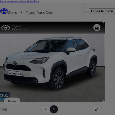
Passer au contenu suivant
(Press Enter)
DEALER NAME
Vous êtes ici
:
Ouvrir le menu
Trouvez un partenaire Toyota
Yaris Cross
Toyota Yaris Cross
Réservé
1/20