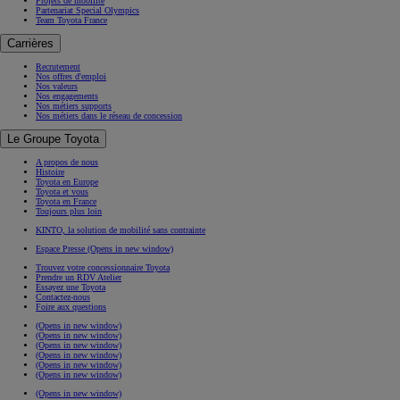
Projets de mobilité
Partenariat Special Olympics
Team Toyota France
Carrières
Recrutement
Nos offres d'emploi
Nos valeurs
Nos engagements
Nos métiers supports
Nos métiers dans le réseau de concession
Le Groupe Toyota
A propos de nous
Histoire
Toyota en Europe
Toyota et vous
Toyota en France
Toujours plus loin
KINTO, la solution de mobilité sans contrainte
Espace Presse
(Opens in new window)
Trouvez votre concessionnaire Toyota
Prendre un RDV Atelier
Essayez une Toyota
Contactez-nous
Foire aux questions
(Opens in new window)
(Opens in new window)
(Opens in new window)
(Opens in new window)
(Opens in new window)
(Opens in new window)
(Opens in new window)