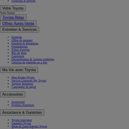
Solutions et services
Votre Toyota
Votre Toyota
Toyota Relax
Offres Après-Vente
Entretien & Services
Entretien
Offres du moment
Entretien & Réparation
Pneumatiques
Pièces d'origine
Bris de glace
Carrosserie
Documentation & Support technique
Solution de paiement en x fois
Ma Vie avec Toyota
Mon Espace Toyota
Service Connectés My Toyota
Support Technique
Campagnes de rappel
Accessoires
Accessoires
Produits d'entretien
Assistance & Garanties
Toyota Assistance
Garanties Toyota
Bilan de Santé Batterie Toyota