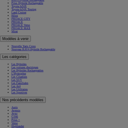
Prius Hybride Rechargeable
Toyota bZ4X
Toyota bZ4X Touring
Land Cruiser
Hilux
PROACE CITY
PROACE
PROACE Verso
PROACE MAX
Mirai
Modèles à venir
Nouvelle Yaris Cross
Nouveau RAV4 Hybride Rechargeable
Les catégories
Les Hybrides
Les voitures électriques
Les Hybrides Rechargeables
L'Hydrogène
Les Citadines
Les SUV
Les Familiales
Les 4x4
Les Utilitaires
Les Sportives
Nos précédents modèles
Auris
Avensis
Aygo
GT86
Prius +
Verso
Highlander