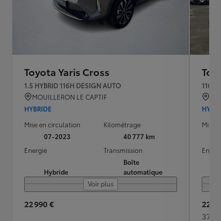
Toyota Yaris Cross
Toyo
1.5 HYBRID 116H DESIGN AUTO
116h 
MOUILLERON LE CAPTIF
GI
HYBRIDE
HYBR
Mise en circulation
Kilométrage
Mise e
07-2023
40 777 km
Energie
Transmission
Energ
Boîte
Hybride
automatique
Voir plus
22 990 €
22 99
375 