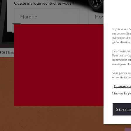
Quelle marque recherchez-vous ?
Quel modèle recherche
Marque
Modèle
Toyota et ses Pa
sur votre ordina
statistiques d’a
géolocalisation,
Des cookies son
POST https://usc-webcomponents.toyota-europe.com/v1/car-filter-header/fr/fr?carFilter=used&b
Pour une naviga
informations aff
être déposés. Le
Vous pouvez acc
ou continuer vot
En savoir plu
Lien vers les pa
Gérer m