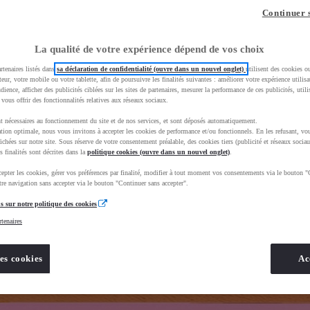
z-vous ?
Quel est votre budget ?
Dans quelle vi
Continuer 
Prix / Loyer
Ville / 
La qualité de votre expérience dépend de vos choix
rtenaires listés dans
sa déclaration de confidentialité (ouvre dans un nouvel onglet)
utilisent des cookies o
teur, votre mobile ou votre tablette, afin de poursuivre les finalités suivantes : améliorer votre expérience utilisat
udience, afficher des publicités ciblées sur les sites de partenaires, mesurer la performance de ces publicités, util
 vous offrir des fonctionnalités relatives aux réseaux sociaux.
t nécessaires au fonctionnement du site et de nos services, et sont déposés automatiquement.
rand=toyota&uscEnv=production&useGlobalStore=true&gclid=CjwKCAjw4dDTBhAqEiwAkHYmSqfViWie_HYy
tion optimale, nous vous invitons à accepter les cookies de performance et/ou fonctionnels. En les refusant, vou
ichées sur notre site. Sous réserve de votre consentement préalable, des cookies tiers (publicité et réseaux sociau
s finalités sont décrites dans la
politique cookies (ouvre dans un nouvel onglet)
.
epter les cookies, gérer vos préférences par finalité, modifier à tout moment vos consentements via le bouton "
re navigation sans accepter via le bouton "Continuer sans accepter".
s sur notre politique des cookies
rtenaires
es cookies
Ac