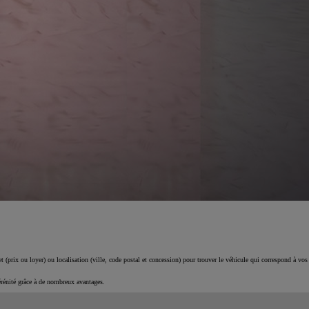
 (prix ou loyer) ou localisation (ville, code postal et concession) pour trouver le véhicule qui correspond à vos
érénité grâce à de nombreux avantages.