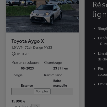
Rés
lig
Simpl
Dépôt
Toyota Aygo X
1€, s
1.0 VVT-i 72ch Design MY23
Livra
LIMOGES
de ch
Mise en circulation
Kilométrage
05-2023
23 591 km
Finan
accor
Energie
Transmission
Boîte
Devis
Essence
manuelle
Voir plus
15 990 €
226 €/mois