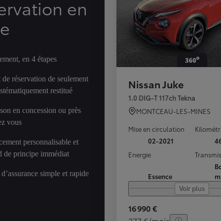
ervation en
ne
ement, en 4 étapes
 de réservation de seulement
Nissan Juke
ystématiquement restitué
1.0 DIG-T 117ch Tekna
ison en concession ou près
MONTCEAU-LES-MINES
ez vous
Mise en circulation
Kilomét
02-2021
4
cement personnalisable et
d de principe immédiat
Energie
Transmis
Bo
 d’assurance simple et rapide
Essence
m
Voir plus
16 990 €
277 €/mois