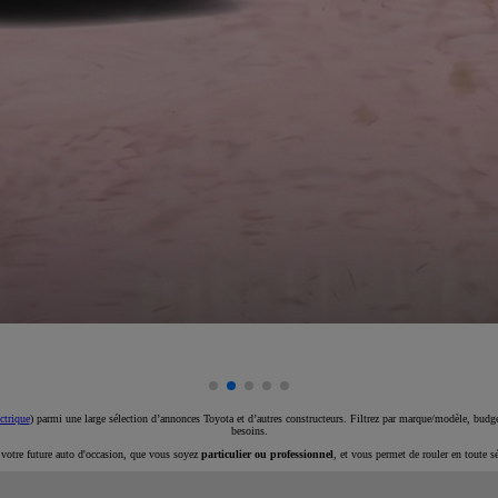
ctrique
) parmi une large sélection d’annonces Toyota et d’autres constructeurs. Filtrez par marque/modèle, budget
besoins.
e votre future auto d'occasion, que vous soyez
particulier ou professionnel
, et vous permet de rouler en toute s