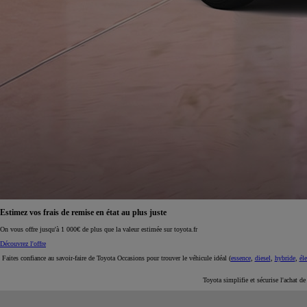
À partir de 19 700 €
Nouvelle Yaris Cross
HYBRIDE
Disponible prochainement
Estimez vos frais de remise en état au plus juste
On vous offre jusqu'à 1 000€ de plus que la valeur estimée sur toyota.fr
Découvrez l'offre
Faites confiance au savoir-faire de Toyota Occasions pour trouver le véhicule idéal (
essence
,
diesel
,
hybride
,
éle
Toyota simplifie et sécurise l'achat d