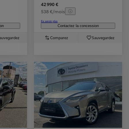
42 990 €
538 €/mois
En savoir plus
ion
Contactez la concession
auvegardez
Comparez
Sauvegardez