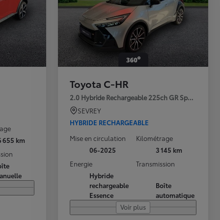
Toyota C-HR
2.0 Hybride Rechargeable 225ch GR Sport Premi
SEVREY
HYBRIDE RECHARGEABLE
rage
Mise en circulation
Kilométrage
6 655 km
06-2025
3 145 km
sion
Energie
Transmission
îte
anuelle
Hybride
rechargeable
Boîte
Essence
automatique
Voir plus