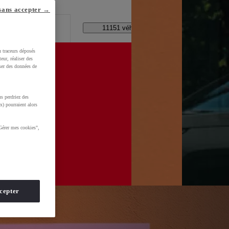
lle ?
sans accepter →
Code Postal / Concession
11151 véhicules disponibles
u traceurs déposés
eur, réaliser des
iser des données de
Ad9l9NnfP5AlAGT3KYIdUadsdeDWYC3ijLbiHzEOKRoCeCEQAvD_BwE
s perdriez des
x) pourraient alors
Gérer mes cookies",
cepter