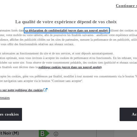
Continuer 
La qualité de votre expérience dépend de vos choix
rtenaires listés dans
sa déclaration de confidentialité (ouvre dans un nouvel onglet)
utilisent des cookies o
teur, votre mobile ou votre tablette, afin de poursuivre les finalités suivantes : améliorer votre expérience utilisat
udience, afficher des publicités ciblées sur les sites de partenaires, mesurer la performance de ces publicités, util
 vous offrir des fonctionnalités relatives aux réseaux sociaux.
t nécessaires au fonctionnement du site et de nos services, et sont déposés automatiquement.
tion optimale, nous vous invitons à accepter les cookies de performance et/ou fonctionnels. En les refusant, vou
ichées sur notre site. Sous réserve de votre consentement préalable, des cookies tiers (publicité et réseaux sociau
s finalités sont décrites dans la
politique cookies (ouvre dans un nouvel onglet)
.
epter les cookies, gérer vos préférences par finalité, modifier à tout moment vos consentements via le bouton "
Services
Concession
re navigation sans accepter via le bouton "Continuer sans accepter".
s sur notre politique des cookies
rtenaires
Energie
oyota Occasions
Hybride Essence
es cookies
Ac
Étiquette énergétique
t Noir (M)