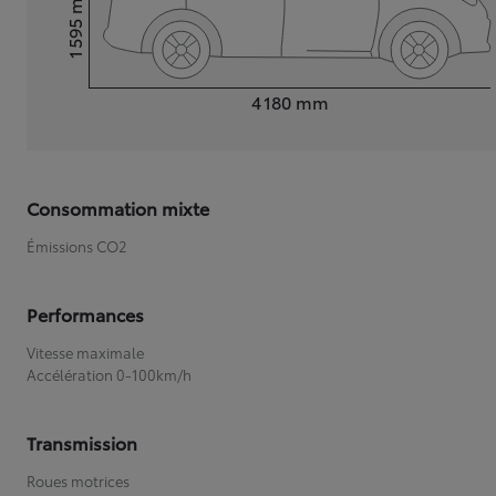
1 595
Hauteur
Longueur
4 180
mm
Consommation mixte
Émissions CO2
Performances
Vitesse maximale
Accélération 0-100km/h
Transmission
Roues motrices