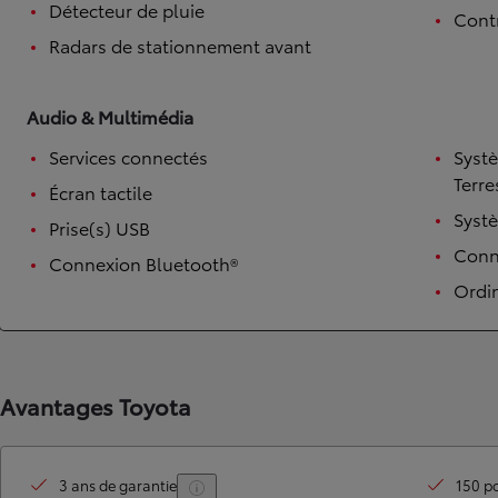
Détecteur de pluie
Contr
Radars de stationnement avant
Audio & Multimédia
Services connectés
Syst
Terre
Écran tactile
Syst
Prise(s) USB
Conne
Connexion Bluetooth®
TOYOTA C-HR
HYBRIDE OU HYBRIDE RECHARGEABLE
Ordi
Disponible rapidement
Avantages Toyota
3 ans de garantie
150 po