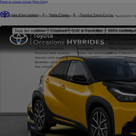
Passer au contenu suivant
(Press Enter)
Vous êtes ici
:
Véhicules d'occasion
Yaris Cross
Toyota Yaris Cross
Véhicules neufs
Véhicules d'occasion
Hybride et électrique
Acheter une Toyota
Votre T
Nos voitures d'occasion
Toutes les motorisations
Reprise de votre voiture
Toyota 
Tous les modèles
Citadines
SUV & Familiales
100% électriqu
Avantages Toyota Occasions
Hybride
Offres du moment
Offres 
Nouvelle Aygo X
Réservez en ligne
Hybride Rechargeable
Offres Particuliers
Entrete
HYBRIDE
Livraison près de chez vous
100% Électrique
Offres Après-vente
Offres et actualités
Hydrogène
Offres Occasions
Financez votre occasion
Toutes nos technologies
Offres Professionn
Assurez votre occasion
Accesso
Revendez votre véhicule cash
Boutiqu
Nos conseils
Ma vie 