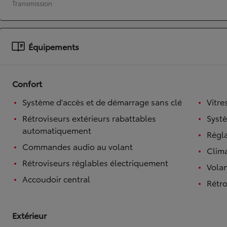
Transmission
À partir de 19 700 €
Nouvelle Yaris Cross
HYBRIDE
Équipements
Disponible prochainement
Confort
Système d'accès et de démarrage sans clé
Vitre
Rétroviseurs extérieurs rabattables
Syst
automatiquement
Régl
Commandes audio au volant
Clim
Rétroviseurs réglables électriquement
Volan
Accoudoir central
Rétro
Extérieur