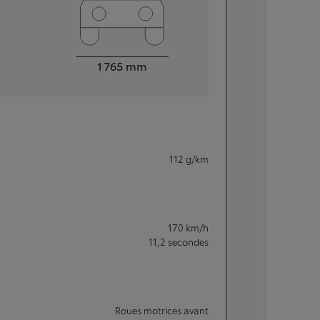
Largeur
1 765
mm
112
g/km
170
km/h
11,2
secondes
Roues motrices avant