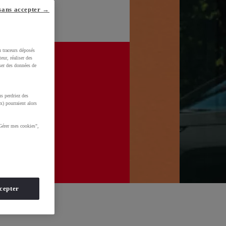
sans accepter →
u traceurs déposés
eur, réaliser des
iser des données de
s perdriez des
x) pourraient alors
Gérer mes cookies",
cepter