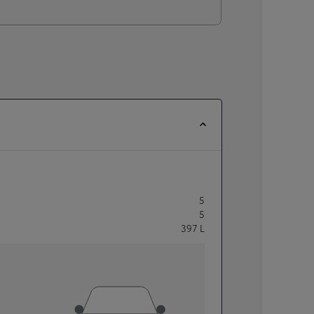
5
5
397
L