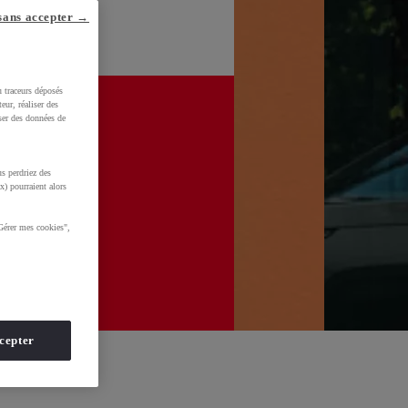
sans accepter →
u traceurs déposés
eur, réaliser des
iser des données de
s perdriez des
x) pourraient alors
Gérer mes cookies",
cepter