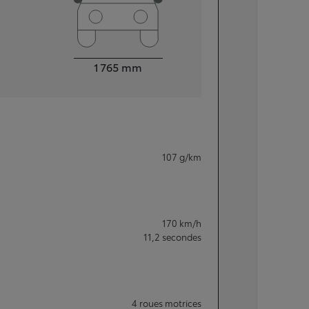
Largeur
1 765
mm
107
g/km
170
km/h
11,2
secondes
4 roues motrices