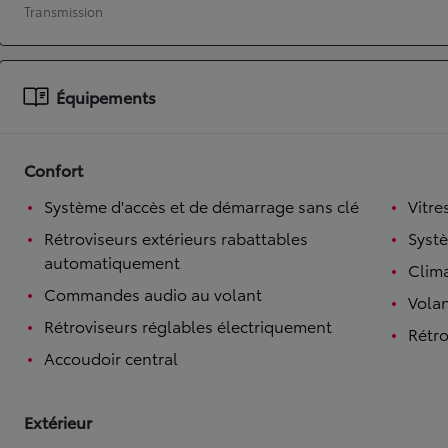
Transmission
À partir de 19 700 €
Nouvelle Yaris Cross
HYBRIDE
Disponible prochainement
Équipements
Confort
Système d'accès et de démarrage sans clé
Vitre
Rétroviseurs extérieurs rabattables
Syst
automatiquement
Clim
Commandes audio au volant
Volan
Rétroviseurs réglables électriquement
Rétro
Accoudoir central
Extérieur