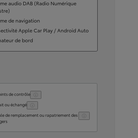
ème audio DAB (Radio Numérique
stre)
ème de navigation
ctivité Apple Car Play / Android Auto
nateur de bord
ints de contrôle
ait ou échangé
ule de remplacement ou rapatriement des
gers