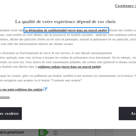
Continuer 
La qualité de votre expérience dépend de vos choix
rtenaires listés dans
sa déclaration de confidentialité (ouvre dans un nouvel onglet)
utilisent des cookies o
teur, votre mobile ou votre tablette, afin de poursuivre les finalités suivantes : améliorer votre expérience utilisat
udience, afficher des publicités ciblées sur les sites de partenaires, mesurer la performance de ces publicités, util
 vous offrir des fonctionnalités relatives aux réseaux sociaux.
t nécessaires au fonctionnement du site et de nos services, et sont déposés automatiquement.
tion optimale, nous vous invitons à accepter les cookies de performance et/ou fonctionnels. En les refusant, vou
ichées sur notre site. Sous réserve de votre consentement préalable, des cookies tiers (publicité et réseaux sociau
s finalités sont décrites dans la
politique cookies (ouvre dans un nouvel onglet)
.
epter les cookies, gérer vos préférences par finalité, modifier à tout moment vos consentements via le bouton "
Services
Concession
re navigation sans accepter via le bouton "Continuer sans accepter".
s sur notre politique des cookies
rtenaires
Energie
oyota Occasions
Hybride Essence
es cookies
Ac
Étiquette énergétique
aire premium