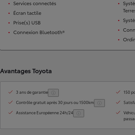
Services connectés
Syst
Terre
Écran tactile
Syst
Prise(s) USB
Conne
Connexion Bluetooth®
Ordi
Avantages Toyota
TOYOTA C-HR
HYBRIDE OU HYBRIDE RECHARGEABLE
Disponible rapidement
3 ans de garantie
150 po
Contrôle gratuit après 30 jours ou 1500km
Satisf
Assistance Européenne 24h/24
Véhic
passa