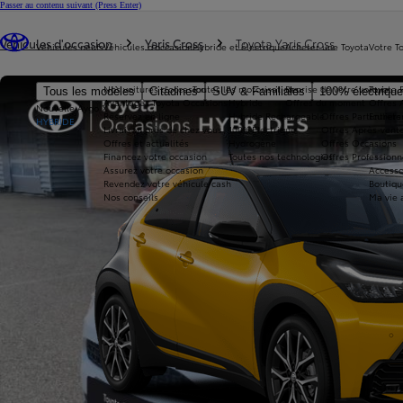
Passer au contenu suivant
(Press Enter)
Vous êtes ici
:
Véhicules d'occasion
Yaris Cross
Toyota Yaris Cross
Véhicules neufs
Véhicules d'occasion
Hybride et électrique
Acheter une Toyota
Votre T
Nos voitures d'occasion
Toutes les motorisations
Reprise de votre voiture
Toyota 
Tous les modèles
Citadines
SUV & Familiales
100% électriqu
Avantages Toyota Occasions
Hybride
Offres du moment
Offres 
Nouvelle Aygo X
Réservez en ligne
Hybride Rechargeable
Offres Particuliers
Entrete
HYBRIDE
Livraison près de chez vous
100% Électrique
Offres Après-vente
Offres et actualités
Hydrogène
Offres Occasions
Financez votre occasion
Toutes nos technologies
Offres Professionn
Assurez votre occasion
Accesso
Revendez votre véhicule cash
Boutiqu
Nos conseils
Ma vie 