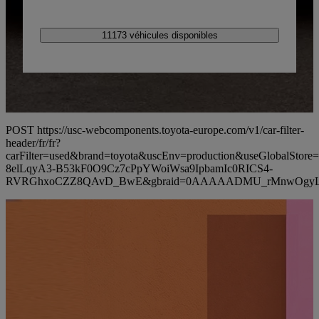
11173 véhicules disponibles
POST https://usc-webcomponents.toyota-europe.com/v1/car-filter-
header/fr/fr?
carFilter=used&brand=toyota&uscEnv=production&useGlobalS
8elLqyA3-B53kF0O9Cz7cPpYWoiWsa9IpbamIc0RICS4-
RVRGhxoCZZ8QAvD_BwE&gbraid=0AAAAADMU_rMnwOgyL