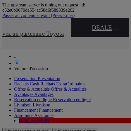
The upstream server is timing out request_id:
c52e0b0070de554ac58d6f689339e262
Passer au contenu suivant
(Press Enter)
DEALER NAME
uvez un partenaire Toyota
...
Voiture d'occasion
Présentation
Présentation
Rachats Cash
Rachats ExtraOrdinaires
Offres & Actualités
Offres & Actualités
Avantages
Avantages
Réservation en ligne
Réservation en ligne
Livraison
Livraison
Financement
Financement
Assurance
Assurance
Hybride
Hybride