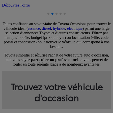
D
Faites confiance au savoir-faire de Toyota Occasions pour trouver le
véhicule idéal (
essence
,
diesel
,
hybride
,
électrique
) parmi une large
sélection d’annonces Toyota et d’autres constructeurs. Filtrez par
marque/modèle, budget (prix ou loyer) ou localisation (ville, code
postal et concession) pour trouver le véhicule qui correspond à vos
besoins.
Toyota simplifie et sécurise l'achat de votre future auto d'occasion,
que vous soyez
particulier ou professionnel
, et vous permet de
rouler en toute sérénité grâce à de nombreux avantages.
Trouvez votre véhicule
d'occasion