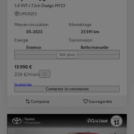
1.0 VVT-i 72ch Design MY23
LIMOGES
Mise en circulation
Kilométrage
05-2023
23 591 km
Energie
Transmission
Essence
Boîte manuelle
Voir plus
15 990 €
226 €/mois
En savoir plus
Contactez la concession
Comparez
Sauvegardez