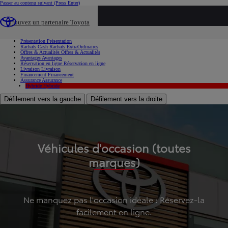
Passer au contenu suivant
(Press Enter)
...
Trouvez un partenaire Toyota
Voiture d'occasion
Présentation
Présentation
Rachats Cash
Rachats ExtraOrdinaires
Offres & Actualités
Offres & Actualités
Avantages
Avantages
Réservation en ligne
Réservation en ligne
Livraison
Livraison
Financement
Financement
Assurance
Assurance
Hybride
Hybride
Défilement vers la gauche
Défilement vers la droite
Véhicules d'occasion (toutes
marques)
Ne manquez pas l'occasion idéale : Réservez-la
facilement en ligne.