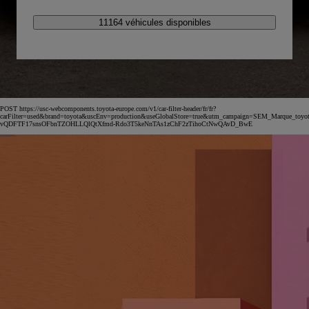
11164 véhicules disponibles
POST https://usc-webcomponents.toyota-europe.com/v1/car-filter-header/fr/fr?
carFilter=used&brand=toyota&uscEnv=production&useGlobalStore=true&utm_campaign=SEM_Marqu
vQDFTF17snsOFbnTZOHLLQlQtXfmd-Rdo3T5keNnTAs1zChF2zTihoCtNwQAvD_BwE