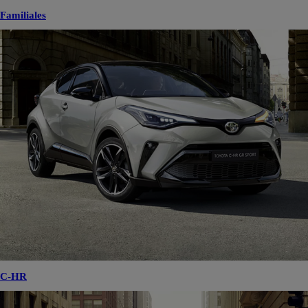
Familiales
C-HR