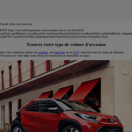
Forced client side injection
POST https://usc-webcomponents.toyota-europe.com/v1/car-filter/fr/fr?
carFilter=used&brand=toyota&uscEnv=production&useGlobalStore=true&sortOrder=published&utm
vQDFTF17snsOFbnTZOHLLQlQtXfmd-Rdo3T5keNnTAs1zChF2zTihoCtNwQAvD_BwE
Trouvez votre type de voiture d’occasion
Que vous souhaitiez acheter une
citadine
, une
familiale
ou un
SUV
, retrouvez tous les types de véhicules
d’occasion en vente dans notre réseau de concessions et réservables en ligne.