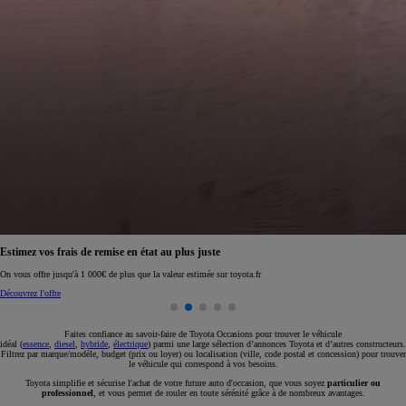
Réservez en ligne votre occasion pour 1€ seulement
Réservez en ligne
Faites confiance au savoir-faire de Toyota Occasions pour trouver le véhicule
idéal (
essence
,
diesel
,
hybride
,
électrique
) parmi une large sélection d’annonces Toyota et d’autres constructeurs.
Filtrez par marque/modèle, budget (prix ou loyer) ou localisation (ville, code postal et concession) pour trouver
le véhicule qui correspond à vos besoins.
Toyota simplifie et sécurise l'achat de votre future auto d'occasion, que vous soyez
particulier ou
professionnel
, et vous permet de rouler en toute sérénité grâce à de nombreux avantages.