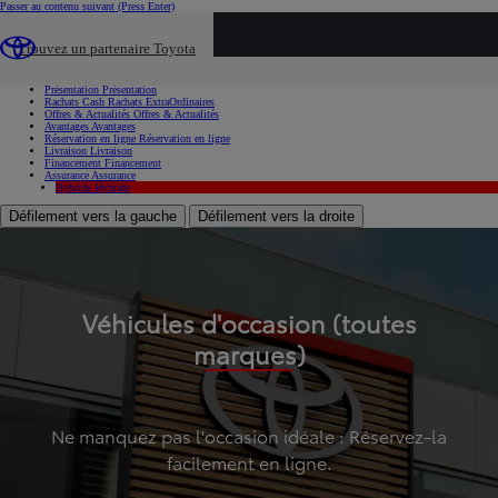
Passer au contenu suivant
(Press Enter)
...
Trouvez un partenaire Toyota
Voiture d'occasion
Présentation
Présentation
Rachats Cash
Rachats ExtraOrdinaires
Offres & Actualités
Offres & Actualités
Avantages
Avantages
Réservation en ligne
Réservation en ligne
Livraison
Livraison
Financement
Financement
Assurance
Assurance
Hybride
Hybride
Défilement vers la gauche
Défilement vers la droite
Véhicules d'occasion (toutes
marques)
Ne manquez pas l'occasion idéale : Réservez-la
facilement en ligne.