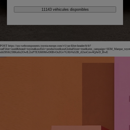
11143 véhicules disponibles
POST https://usc-webcomponents.toyota-europe.com/v1/car-filter-header/fr/fr?
carFilter=used&brand=toyota&uscEnv=production&useGlobalStore=true&utm_campaign=SEM_Marqu
uIrZ8SK238Kn6x2OwfL2isPTEXM0MwD0BvOsZGv7GXbVu52B_rl2xoCnw4QAvD_BwE