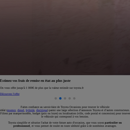
Réservez en ligne votre occasion pour 1€ seulement
Réservez en ligne
Faites confiance au savoir-faire de Toyota Occasions pour trouver le véhicule
idéal (
essence
,
diesel
,
hybride
,
électrique
) parmi une large sélection d’annonces Toyota et d’autres constructeurs.
Filtrez par marque/modèle, budget (prix ou loyer) ou localisation (ville, code postal et concession) pour trouver
le véhicule qui correspond à vos besoins.
Toyota simplifie et sécurise l'achat de votre future auto d'occasion, que vous soyez
particulier ou
professionnel
, et vous permet de rouler en toute sérénité grâce à de nombreux avantages.