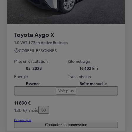
Toyota Aygo X
1.0 VVT-i 72ch Active Business
CORBEIL ESSONNES
Mise en circulation
Kilométrage
05-2023
16 402 km
Energie
Transmission
Essence
Boîte manuelle
Voir plus
11 890 €
130 €/mois
En savoir plus
Contactez la concession