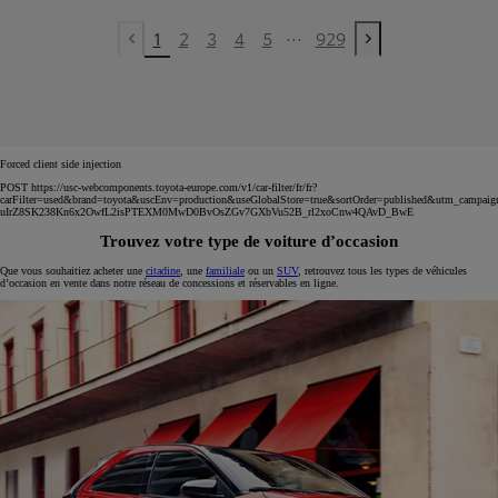
...
1
2
3
4
5
929
Previous page
Next page
Forced client side injection
POST https://usc-webcomponents.toyota-europe.com/v1/car-filter/fr/fr?
carFilter=used&brand=toyota&uscEnv=production&useGlobalStore=true&sortOrder=published&utm
uIrZ8SK238Kn6x2OwfL2isPTEXM0MwD0BvOsZGv7GXbVu52B_rl2xoCnw4QAvD_BwE
Trouvez votre type de voiture d’occasion
Que vous souhaitiez acheter une
citadine
, une
familiale
ou un
SUV
, retrouvez tous les types de véhicules
d’occasion en vente dans notre réseau de concessions et réservables en ligne.